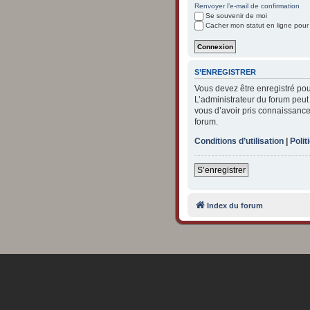
Renvoyer l’e-mail de confirmation
Se souvenir de moi
Cacher mon statut en ligne pour
S’ENREGISTRER
Vous devez être enregistré po
L’administrateur du forum peu
vous d’avoir pris connaissance 
forum.
Conditions d’utilisation
|
Polit
S’enregistrer
Index du forum