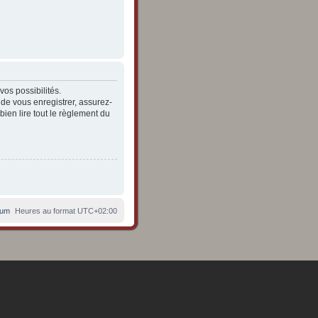
os possibilités.
de vous enregistrer, assurez-
bien lire tout le règlement du
rum
Heures au format
UTC+02:00