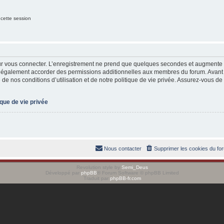
 cette session
ur vous connecter. L’enregistrement ne prend que quelques secondes et augmente v
t également accorder des permissions additionnelles aux membres du forum. Avant 
de nos conditions d’utilisation et de notre politique de vie privée. Assurez-vous de 
ique de vie privée
Nous contacter
Supprimer les cookies du fo
Revolution style by
Semi_Deus
Développé par
phpBB
® Forum Software © phpBB Limited
Traduit par
phpBB-fr.com