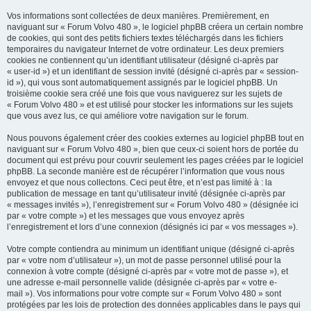
e
Vos informations sont collectées de deux manières. Premièrement, en
r
naviguant sur « Forum Volvo 480 », le logiciel phpBB créera un certain nombre
de cookies, qui sont des petits fichiers textes téléchargés dans les fichiers
temporaires du navigateur Internet de votre ordinateur. Les deux premiers
cookies ne contiennent qu’un identifiant utilisateur (désigné ci-après par
« user-id ») et un identifiant de session invité (désigné ci-après par « session-
id »), qui vous sont automatiquement assignés par le logiciel phpBB. Un
troisième cookie sera créé une fois que vous naviguerez sur les sujets de
« Forum Volvo 480 » et est utilisé pour stocker les informations sur les sujets
que vous avez lus, ce qui améliore votre navigation sur le forum.
Nous pouvons également créer des cookies externes au logiciel phpBB tout en
naviguant sur « Forum Volvo 480 », bien que ceux-ci soient hors de portée du
document qui est prévu pour couvrir seulement les pages créées par le logiciel
phpBB. La seconde manière est de récupérer l’information que vous nous
envoyez et que nous collectons. Ceci peut être, et n’est pas limité à : la
publication de message en tant qu’utilisateur invité (désignée ci-après par
« messages invités »), l’enregistrement sur « Forum Volvo 480 » (désignée ici
par « votre compte ») et les messages que vous envoyez après
l’enregistrement et lors d’une connexion (désignés ici par « vos messages »).
Votre compte contiendra au minimum un identifiant unique (désigné ci-après
par « votre nom d’utilisateur »), un mot de passe personnel utilisé pour la
connexion à votre compte (désigné ci-après par « votre mot de passe »), et
une adresse e-mail personnelle valide (désignée ci-après par « votre e-
mail »). Vos informations pour votre compte sur « Forum Volvo 480 » sont
protégées par les lois de protection des données applicables dans le pays qui