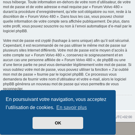
nous héberge. Toute information en-dehors de votre nom d’utilisateur, de votre
mot de passe et de votre adresse e-mail requise par « Forum Volvo 480 »
durant la procédure d’enregistrement, qu’elle soit obligatoire ou non, reste à la
discrétion de « Forum Volvo 480 ». Dans tous les cas, vous pouvez choisir
quelle information de votre compte sera affichée publiquement. De plus, dans
votre profil, vous pouvez souscrire ou non à l’envoi automatique d’e-mail par le
logiciel phpBB.
Votre mot de passe est crypté (hashage à sens unique) afin qu’il soit sécurisé.
Cependant, il est recommandé de ne pas utiliser le même mot de passe sur
plusieurs sites Internet différents. Votre mot de passe est le moyen d’accès à
votre compte sur « Forum Volvo 480 », conservez-le soigneusement et en
aucun cas une personne affiliée de « Forum Volvo 480 », de phpBB ou une
d’une tierce partie ne peut vous demander légitimement votre mot de passe. Si
vous oubliez votre mot de passe, vous pouvez utiliser la fonction « J’ai oublié
mon mot de passe » fournie par le logiciel phpBB. Ce processus vous
demandera de fournir votre nom d’utilisateur et votre e-mail, alors le logiciel
phpBB générera un nouveau mot de passe qui vous permettra de vous
reconnecter.
En poursuivant votre navigation, vous acceptez
Retour à la page précédente
l’utilisation de cookies.
En savoir plus
Index du forum
Heures au format
UTC+02:00
OK
Revolution style by
Semi_Deus
Développé par
phpBB
® Forum Software © phpBB Limited
Traduit par
phpBB-fr.com