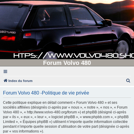
Forum Volvo 480
R
Index du forum
e
Forum Volvo 480 -Politique de vie privée
c
h
Cette politique explique en détail comment « Forum Volvo 480 » et ses
sociétés affiliées (désignés ci-après par « nous », « notre », « nos », « Forum
e
Volvo 480 », « http://www.volvo-480.org/forum ») et phpBB (désigné ci-après
r
par « ils », « eux », « leur », « logiciel phpBB », « www.phpbb.com », « phpBB
Limited », « Équipes phpBB ») utilisent n’importe quelle information collectée
c
pendant n’importe quelle session d’utilisation de votre part (désignée ci-après
h
par « vos informations »).