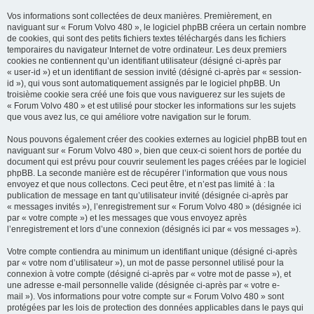
e
Vos informations sont collectées de deux manières. Premièrement, en
r
naviguant sur « Forum Volvo 480 », le logiciel phpBB créera un certain nombre
de cookies, qui sont des petits fichiers textes téléchargés dans les fichiers
temporaires du navigateur Internet de votre ordinateur. Les deux premiers
cookies ne contiennent qu’un identifiant utilisateur (désigné ci-après par
« user-id ») et un identifiant de session invité (désigné ci-après par « session-
id »), qui vous sont automatiquement assignés par le logiciel phpBB. Un
troisième cookie sera créé une fois que vous naviguerez sur les sujets de
« Forum Volvo 480 » et est utilisé pour stocker les informations sur les sujets
que vous avez lus, ce qui améliore votre navigation sur le forum.
Nous pouvons également créer des cookies externes au logiciel phpBB tout en
naviguant sur « Forum Volvo 480 », bien que ceux-ci soient hors de portée du
document qui est prévu pour couvrir seulement les pages créées par le logiciel
phpBB. La seconde manière est de récupérer l’information que vous nous
envoyez et que nous collectons. Ceci peut être, et n’est pas limité à : la
publication de message en tant qu’utilisateur invité (désignée ci-après par
« messages invités »), l’enregistrement sur « Forum Volvo 480 » (désignée ici
par « votre compte ») et les messages que vous envoyez après
l’enregistrement et lors d’une connexion (désignés ici par « vos messages »).
Votre compte contiendra au minimum un identifiant unique (désigné ci-après
par « votre nom d’utilisateur »), un mot de passe personnel utilisé pour la
connexion à votre compte (désigné ci-après par « votre mot de passe »), et
une adresse e-mail personnelle valide (désignée ci-après par « votre e-
mail »). Vos informations pour votre compte sur « Forum Volvo 480 » sont
protégées par les lois de protection des données applicables dans le pays qui