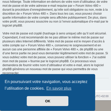
nous héberge. Toute information en-dehors de votre nom d’utilisateur, de votre
mot de passe et de votre adresse e-mail requise par « Forum Volvo 480 »
durant la procédure d’enregistrement, qu’elle soit obligatoire ou non, reste à la
discrétion de « Forum Volvo 480 ». Dans tous les cas, vous pouvez choisir
quelle information de votre compte sera affichée publiquement. De plus, dans
votre profil, vous pouvez souscrire ou non à l’envoi automatique d’e-mail par le
logiciel phpBB.
Votre mot de passe est crypté (hashage à sens unique) afin qu’il soit sécurisé.
Cependant, il est recommandé de ne pas utiliser le même mot de passe sur
plusieurs sites Internet différents. Votre mot de passe est le moyen d’accès à
votre compte sur « Forum Volvo 480 », conservez-le soigneusement et en
aucun cas une personne affiliée de « Forum Volvo 480 », de phpBB ou une
d’une tierce partie ne peut vous demander légitimement votre mot de passe. Si
vous oubliez votre mot de passe, vous pouvez utiliser la fonction « J’ai oublié
mon mot de passe » fournie par le logiciel phpBB. Ce processus vous
demandera de fournir votre nom d’utilisateur et votre e-mail, alors le logiciel
phpBB générera un nouveau mot de passe qui vous permettra de vous
reconnecter.
En poursuivant votre navigation, vous acceptez
Retour à la page précédente
l’utilisation de cookies.
En savoir plus
Index du forum
Heures au format
UTC+02:00
OK
Revolution style by
Semi_Deus
Développé par
phpBB
® Forum Software © phpBB Limited
Traduit par
phpBB-fr.com