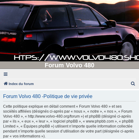
Forum Volvo 480
R
Index du forum
e
Forum Volvo 480 -Politique de vie privée
c
h
Cette politique explique en détail comment « Forum Volvo 480 » et ses
sociétés affiliées (désignés ci-après par « nous », « notre », « nos », « Forum
e
Volvo 480 », « http://www.volvo-480.org/forum ») et phpBB (désigné ci-après
r
par « ils », « eux », « leur », « logiciel phpBB », « www.phpbb.com », « phpBB
Limited », « Équipes phpBB ») utilisent n’importe quelle information collectée
c
pendant n’importe quelle session d’utilisation de votre part (désignée ci-après
h
par « vos informations »).