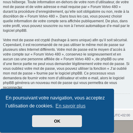
nous héberge. Toute information en-dehors de votre nom d’utilisateur, de votre
mot de passe et de votre adresse e-mail requise par « Forum Volvo 480 »
durant la procédure d’enregistrement, qu’elle soit obligatoire ou non, reste à la
discrétion de « Forum Volvo 480 ». Dans tous les cas, vous pouvez choisir
quelle information de votre compte sera affichée publiquement. De plus, dans
votre profil, vous pouvez souscrire ou non à l’envoi automatique d’e-mail par le
logiciel phpBB.
Votre mot de passe est crypté (hashage à sens unique) afin qu’il soit sécurisé.
Cependant, il est recommandé de ne pas utiliser le même mot de passe sur
plusieurs sites Internet différents. Votre mot de passe est le moyen d’accès à
votre compte sur « Forum Volvo 480 », conservez-le soigneusement et en
aucun cas une personne affiliée de « Forum Volvo 480 », de phpBB ou une
d’une tierce partie ne peut vous demander légitimement votre mot de passe. Si
vous oubliez votre mot de passe, vous pouvez utiliser la fonction « J’ai oublié
mon mot de passe » fournie par le logiciel phpBB. Ce processus vous
demandera de fournir votre nom d’utilisateur et votre e-mail, alors le logiciel
phpBB générera un nouveau mot de passe qui vous permettra de vous
reconnecter.
En poursuivant votre navigation, vous acceptez
Retour à la page précédente
l’utilisation de cookies.
En savoir plus
Index du forum
Heures au format
UTC+02:00
OK
Revolution style by
Semi_Deus
Développé par
phpBB
® Forum Software © phpBB Limited
Traduit par
phpBB-fr.com