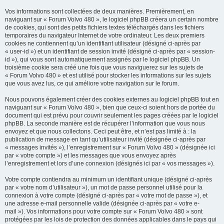
e
Vos informations sont collectées de deux manières. Premièrement, en
r
naviguant sur « Forum Volvo 480 », le logiciel phpBB créera un certain nombre
de cookies, qui sont des petits fichiers textes téléchargés dans les fichiers
temporaires du navigateur Internet de votre ordinateur. Les deux premiers
cookies ne contiennent qu’un identifiant utilisateur (désigné ci-après par
« user-id ») et un identifiant de session invité (désigné ci-après par « session-
id »), qui vous sont automatiquement assignés par le logiciel phpBB. Un
troisième cookie sera créé une fois que vous naviguerez sur les sujets de
« Forum Volvo 480 » et est utilisé pour stocker les informations sur les sujets
que vous avez lus, ce qui améliore votre navigation sur le forum.
Nous pouvons également créer des cookies externes au logiciel phpBB tout en
naviguant sur « Forum Volvo 480 », bien que ceux-ci soient hors de portée du
document qui est prévu pour couvrir seulement les pages créées par le logiciel
phpBB. La seconde manière est de récupérer l’information que vous nous
envoyez et que nous collectons. Ceci peut être, et n’est pas limité à : la
publication de message en tant qu’utilisateur invité (désignée ci-après par
« messages invités »), l’enregistrement sur « Forum Volvo 480 » (désignée ici
par « votre compte ») et les messages que vous envoyez après
l’enregistrement et lors d’une connexion (désignés ici par « vos messages »).
Votre compte contiendra au minimum un identifiant unique (désigné ci-après
par « votre nom d’utilisateur »), un mot de passe personnel utilisé pour la
connexion à votre compte (désigné ci-après par « votre mot de passe »), et
une adresse e-mail personnelle valide (désignée ci-après par « votre e-
mail »). Vos informations pour votre compte sur « Forum Volvo 480 » sont
protégées par les lois de protection des données applicables dans le pays qui