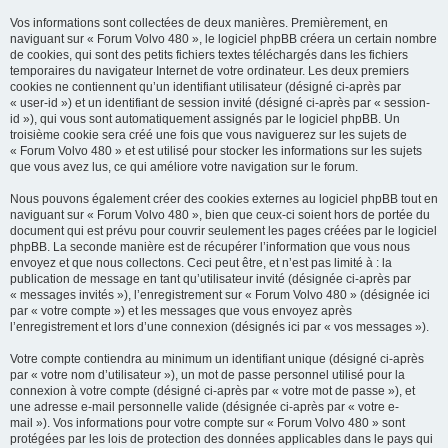
e
Vos informations sont collectées de deux manières. Premièrement, en
r
naviguant sur « Forum Volvo 480 », le logiciel phpBB créera un certain nombre
de cookies, qui sont des petits fichiers textes téléchargés dans les fichiers
temporaires du navigateur Internet de votre ordinateur. Les deux premiers
cookies ne contiennent qu’un identifiant utilisateur (désigné ci-après par
« user-id ») et un identifiant de session invité (désigné ci-après par « session-
id »), qui vous sont automatiquement assignés par le logiciel phpBB. Un
troisième cookie sera créé une fois que vous naviguerez sur les sujets de
« Forum Volvo 480 » et est utilisé pour stocker les informations sur les sujets
que vous avez lus, ce qui améliore votre navigation sur le forum.
Nous pouvons également créer des cookies externes au logiciel phpBB tout en
naviguant sur « Forum Volvo 480 », bien que ceux-ci soient hors de portée du
document qui est prévu pour couvrir seulement les pages créées par le logiciel
phpBB. La seconde manière est de récupérer l’information que vous nous
envoyez et que nous collectons. Ceci peut être, et n’est pas limité à : la
publication de message en tant qu’utilisateur invité (désignée ci-après par
« messages invités »), l’enregistrement sur « Forum Volvo 480 » (désignée ici
par « votre compte ») et les messages que vous envoyez après
l’enregistrement et lors d’une connexion (désignés ici par « vos messages »).
Votre compte contiendra au minimum un identifiant unique (désigné ci-après
par « votre nom d’utilisateur »), un mot de passe personnel utilisé pour la
connexion à votre compte (désigné ci-après par « votre mot de passe »), et
une adresse e-mail personnelle valide (désignée ci-après par « votre e-
mail »). Vos informations pour votre compte sur « Forum Volvo 480 » sont
protégées par les lois de protection des données applicables dans le pays qui