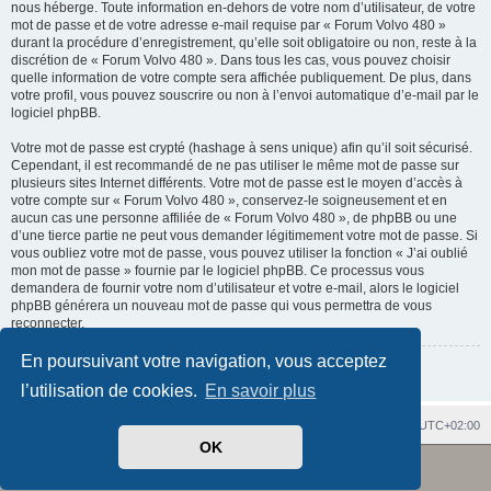
nous héberge. Toute information en-dehors de votre nom d’utilisateur, de votre
mot de passe et de votre adresse e-mail requise par « Forum Volvo 480 »
durant la procédure d’enregistrement, qu’elle soit obligatoire ou non, reste à la
discrétion de « Forum Volvo 480 ». Dans tous les cas, vous pouvez choisir
quelle information de votre compte sera affichée publiquement. De plus, dans
votre profil, vous pouvez souscrire ou non à l’envoi automatique d’e-mail par le
logiciel phpBB.
Votre mot de passe est crypté (hashage à sens unique) afin qu’il soit sécurisé.
Cependant, il est recommandé de ne pas utiliser le même mot de passe sur
plusieurs sites Internet différents. Votre mot de passe est le moyen d’accès à
votre compte sur « Forum Volvo 480 », conservez-le soigneusement et en
aucun cas une personne affiliée de « Forum Volvo 480 », de phpBB ou une
d’une tierce partie ne peut vous demander légitimement votre mot de passe. Si
vous oubliez votre mot de passe, vous pouvez utiliser la fonction « J’ai oublié
mon mot de passe » fournie par le logiciel phpBB. Ce processus vous
demandera de fournir votre nom d’utilisateur et votre e-mail, alors le logiciel
phpBB générera un nouveau mot de passe qui vous permettra de vous
reconnecter.
En poursuivant votre navigation, vous acceptez
Retour à la page précédente
l’utilisation de cookies.
En savoir plus
Index du forum
Heures au format
UTC+02:00
OK
Revolution style by
Semi_Deus
Développé par
phpBB
® Forum Software © phpBB Limited
Traduit par
phpBB-fr.com