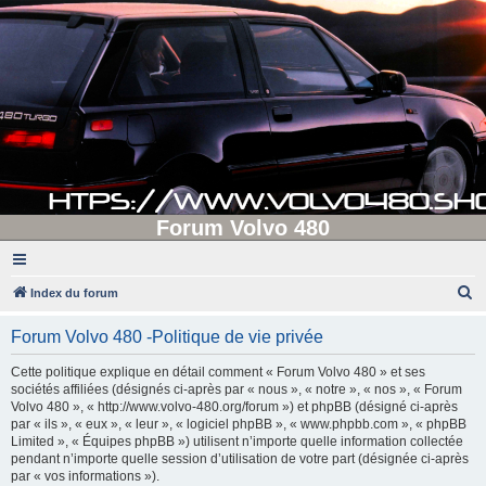
Forum Volvo 480
R
Index du forum
e
Forum Volvo 480 -Politique de vie privée
c
h
Cette politique explique en détail comment « Forum Volvo 480 » et ses
sociétés affiliées (désignés ci-après par « nous », « notre », « nos », « Forum
e
Volvo 480 », « http://www.volvo-480.org/forum ») et phpBB (désigné ci-après
r
par « ils », « eux », « leur », « logiciel phpBB », « www.phpbb.com », « phpBB
Limited », « Équipes phpBB ») utilisent n’importe quelle information collectée
c
pendant n’importe quelle session d’utilisation de votre part (désignée ci-après
h
par « vos informations »).