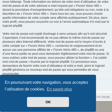
nous héberge. Toute information en-dehors de votre nom d’utilisateur, de votre
mot de passe et de votre adresse e-mail requise par « Forum Volvo 480 »
durant la procédure d’enregistrement, qu’elle soit obligatoire ou non, reste à la
discrétion de « Forum Volvo 480 ». Dans tous les cas, vous pouvez choisir
quelle information de votre compte sera affichée publiquement. De plus, dans
votre profil, vous pouvez souscrire ou non à l’envoi automatique d’e-mail par le
logiciel phpBB.
Votre mot de passe est crypté (hashage à sens unique) afin qu’il soit sécurisé.
Cependant, il est recommandé de ne pas utiliser le même mot de passe sur
plusieurs sites Internet différents. Votre mot de passe est le moyen d’accès à
votre compte sur « Forum Volvo 480 », conservez-le soigneusement et en
aucun cas une personne affiliée de « Forum Volvo 480 », de phpBB ou une
d’une tierce partie ne peut vous demander légitimement votre mot de passe. Si
vous oubliez votre mot de passe, vous pouvez utiliser la fonction « J’ai oublié
mon mot de passe » fournie par le logiciel phpBB. Ce processus vous
demandera de fournir votre nom d’utilisateur et votre e-mail, alors le logiciel
phpBB générera un nouveau mot de passe qui vous permettra de vous
reconnecter.
En poursuivant votre navigation, vous acceptez
Retour à la page précédente
l’utilisation de cookies.
En savoir plus
Index du forum
Heures au format
UTC+02:00
OK
Revolution style by
Semi_Deus
Développé par
phpBB
® Forum Software © phpBB Limited
Traduit par
phpBB-fr.com