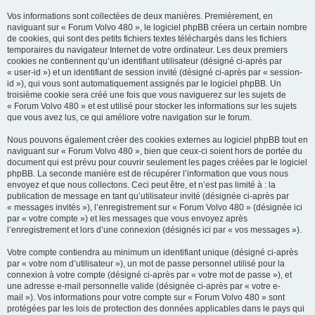
e
Vos informations sont collectées de deux manières. Premièrement, en
r
naviguant sur « Forum Volvo 480 », le logiciel phpBB créera un certain nombre
de cookies, qui sont des petits fichiers textes téléchargés dans les fichiers
temporaires du navigateur Internet de votre ordinateur. Les deux premiers
cookies ne contiennent qu’un identifiant utilisateur (désigné ci-après par
« user-id ») et un identifiant de session invité (désigné ci-après par « session-
id »), qui vous sont automatiquement assignés par le logiciel phpBB. Un
troisième cookie sera créé une fois que vous naviguerez sur les sujets de
« Forum Volvo 480 » et est utilisé pour stocker les informations sur les sujets
que vous avez lus, ce qui améliore votre navigation sur le forum.
Nous pouvons également créer des cookies externes au logiciel phpBB tout en
naviguant sur « Forum Volvo 480 », bien que ceux-ci soient hors de portée du
document qui est prévu pour couvrir seulement les pages créées par le logiciel
phpBB. La seconde manière est de récupérer l’information que vous nous
envoyez et que nous collectons. Ceci peut être, et n’est pas limité à : la
publication de message en tant qu’utilisateur invité (désignée ci-après par
« messages invités »), l’enregistrement sur « Forum Volvo 480 » (désignée ici
par « votre compte ») et les messages que vous envoyez après
l’enregistrement et lors d’une connexion (désignés ici par « vos messages »).
Votre compte contiendra au minimum un identifiant unique (désigné ci-après
par « votre nom d’utilisateur »), un mot de passe personnel utilisé pour la
connexion à votre compte (désigné ci-après par « votre mot de passe »), et
une adresse e-mail personnelle valide (désignée ci-après par « votre e-
mail »). Vos informations pour votre compte sur « Forum Volvo 480 » sont
protégées par les lois de protection des données applicables dans le pays qui