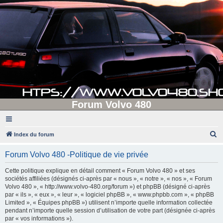
Forum Volvo 480
R
Index du forum
e
Forum Volvo 480 -Politique de vie privée
c
h
Cette politique explique en détail comment « Forum Volvo 480 » et ses
sociétés affiliées (désignés ci-après par « nous », « notre », « nos », « Forum
e
Volvo 480 », « http://www.volvo-480.org/forum ») et phpBB (désigné ci-après
r
par « ils », « eux », « leur », « logiciel phpBB », « www.phpbb.com », « phpBB
Limited », « Équipes phpBB ») utilisent n’importe quelle information collectée
c
pendant n’importe quelle session d’utilisation de votre part (désignée ci-après
h
par « vos informations »).