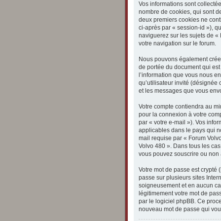
Vos informations sont collecté
nombre de cookies, qui sont des
deux premiers cookies ne contie
ci-après par « session-id »), 
naviguerez sur les sujets de « 
votre navigation sur le forum.
Nous pouvons également créer 
de portée du document qui est
l’information que vous nous env
qu’utilisateur invité (désignée
et les messages que vous envo
Votre compte contiendra au min
pour la connexion à votre comp
par « votre e-mail »). Vos inf
applicables dans le pays qui n
mail requise par « Forum Volvo 
Volvo 480 ». Dans tous les cas
vous pouvez souscrire ou non à
Votre mot de passe est crypté 
passe sur plusieurs sites Inte
soigneusement et en aucun cas
légitimement votre mot de pass
par le logiciel phpBB. Ce proc
nouveau mot de passe qui vous