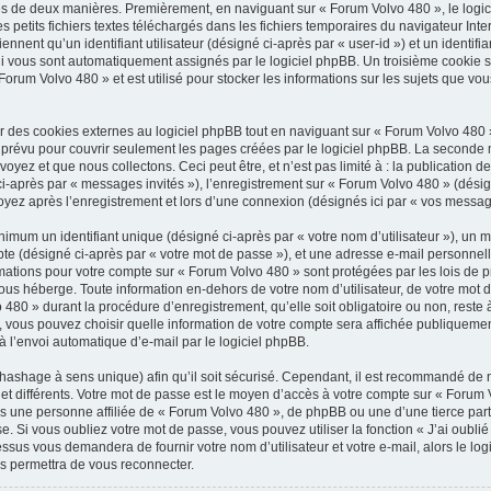
es de deux manières. Premièrement, en naviguant sur « Forum Volvo 480 », le logic
 petits fichiers textes téléchargés dans les fichiers temporaires du navigateur Inte
nnent qu’un identifiant utilisateur (désigné ci-après par « user-id ») et un identifi
qui vous sont automatiquement assignés par le logiciel phpBB. Un troisième cookie 
Forum Volvo 480 » et est utilisé pour stocker les informations sur les sujets que vou
des cookies externes au logiciel phpBB tout en naviguant sur « Forum Volvo 480 »
 prévu pour couvrir seulement les pages créées par le logiciel phpBB. La seconde 
oyez et que nous collectons. Ceci peut être, et n’est pas limité à : la publication 
 ci-après par « messages invités »), l’enregistrement sur « Forum Volvo 480 » (désig
yez après l’enregistrement et lors d’une connexion (désignés ici par « vos messag
imum un identifiant unique (désigné ci-après par « votre nom d’utilisateur »), un m
te (désigné ci-après par « votre mot de passe »), et une adresse e-mail personnell
ormations pour votre compte sur « Forum Volvo 480 » sont protégées par les lois de
ous héberge. Toute information en-dehors de votre nom d’utilisateur, de votre mot 
480 » durant la procédure d’enregistrement, qu’elle soit obligatoire ou non, reste 
, vous pouvez choisir quelle information de votre compte sera affichée publiquement.
 l’envoi automatique d’e-mail par le logiciel phpBB.
(hashage à sens unique) afin qu’il soit sécurisé. Cependant, il est recommandé de 
rnet différents. Votre mot de passe est le moyen d’accès à votre compte sur « Forum
 une personne affiliée de « Forum Volvo 480 », de phpBB ou une d’une tierce par
e. Si vous oubliez votre mot de passe, vous pouvez utiliser la fonction « J’ai oubl
essus vous demandera de fournir votre nom d’utilisateur et votre e-mail, alors le l
 permettra de vous reconnecter.