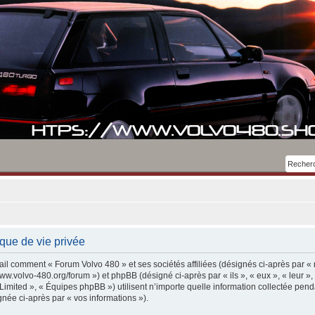
que de vie privée
ail comment « Forum Volvo 480 » et ses sociétés affiliées (désignés ci-après par « n
ww.volvo-480.org/forum ») et phpBB (désigné ci-après par « ils », « eux », « leur »,
ited », « Équipes phpBB ») utilisent n’importe quelle information collectée pend
ignée ci-après par « vos informations »).