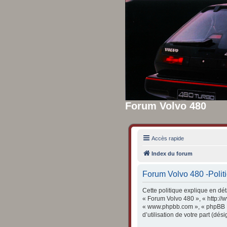
Forum Volvo 480
Accès rapide
Index du forum
Forum Volvo 480 -Politi
Cette politique explique en dét
« Forum Volvo 480 », « http://w
« www.phpbb.com », « phpBB Lim
d’utilisation de votre part (dés