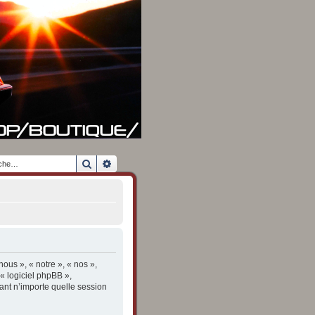
Rechercher
Recherche avancée
ous », « notre », « nos »,
 « logiciel phpBB »,
ant n’importe quelle session