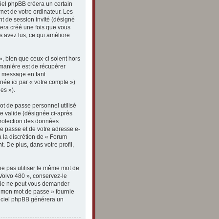
iel phpBB créera un certain
rnet de votre ordinateur. Les
ant de session invité (désigné
sera créé une fois que vous
s avez lus, ce qui améliore
, bien que ceux-ci soient hors
manière est de récupérer
de message en tant
née ici par « votre compte »)
es »).
ot de passe personnel utilisé
e valide (désignée ci-après
 protection des données
de passe et de votre adresse e-
à la discrétion de « Forum
 De plus, dans votre profil,
ne pas utiliser le même mot de
 Volvo 480 », conservez-le
tie ne peut vous demander
ié mon mot de passe » fournie
ogiciel phpBB générera un