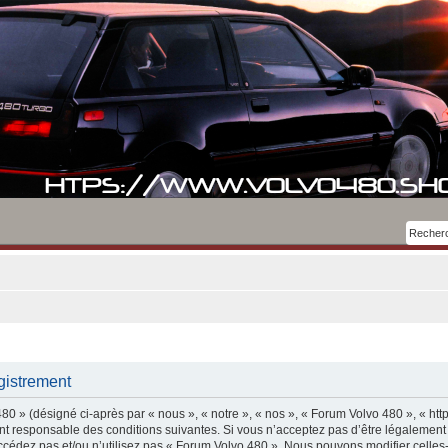
gistrement
0 » (désigné ci-après par « nous », « notre », « nos », « Forum Volvo 480 », « htt
t responsable des conditions suivantes. Si vous n’acceptez pas d’être légalement
accédez pas et/ou n’utilisez pas « Forum Volvo 480 ». Nous pouvons modifier celles