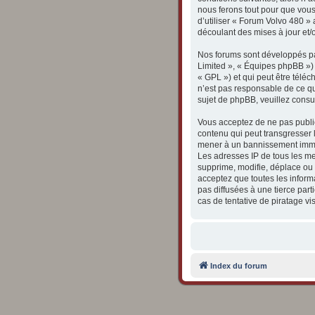
nous ferons tout pour que vous
d’utiliser « Forum Volvo 480 »
découlant des mises à jour et/
Nos forums sont développés par
Limited », « Équipes phpBB ») q
« GPL ») et qui peut être télé
n’est pas responsable de ce q
sujet de phpBB, veuillez consul
Vous acceptez de ne pas publie
contenu qui peut transgresser l
mener à un bannissement immédi
Les adresses IP de tous les m
supprime, modifie, déplace ou 
acceptez que toutes les inform
pas diffusées à une tierce pa
cas de tentative de piratage v
Index du forum