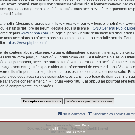
 en soyez informé, bien qu’il soit prudent de vérifier régulièrement celles-ci par 
 alors que des changements ont été effectués, vous acceptez d’être légalement res
ou modifications.
 phpBB (désigné ci-après par « ils », « eux », « leur », « logiciel phpBB », « w
ui est un script libre de forum, déclaré sous la licence «
GNU General Public Lice
chargé depuis
www.phpbb.com
. Le logiciel phpBB facilite seulement les discussions
ue nous acceptons ou n’acceptons pas comme contenu ou conduite permis. Pour d
ter :
https://www.phpbb.com/
.
r de contenu abusif, obscène, vulgaire, diffamatoire, choquant, menaçant, à caract
es lois de votre pays, du pays où « Forum Volvo 480 » est hébergé ou les lois inter
at et permanent, avec une notification à votre fournisseur d’accès à Internet si 
essages sont enregistrées pour aider au renforcement de ces conditions. Vous acc
verrouille n’importe quel sujet lorsque nous estimons que cela est nécessaire. En
ations que vous avez saisies soient stockées dans notre base de données. Bien qu
rtie sans votre consentement, ni « Forum Volvo 480 », ni phpBB ne pourront être t
isant à compromettre les données.
Nous contacter
Supprimer les cookies du fo
Revolution style by
Semi_Deus
Développé par
phpBB
® Forum Software © phpBB Limited
Traduit par
phpBB-fr.com