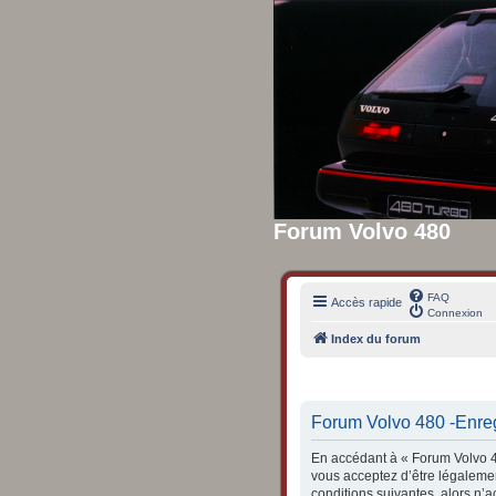
Forum Volvo 480
FAQ
Accès rapide
Connexion
Index du forum
Forum Volvo 480 -Enre
En accédant à « Forum Volvo 48
vous acceptez d’être légalemen
conditions suivantes, alors n’