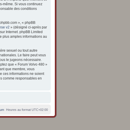
vous-même. Si vous continuez
ponsable des conditions
ww.phpbb.com », « phpBB
nse v2
» (désigné ci-après par
 sur Internet. phpBB Limited
e plus amples informations au
ère sexuel ou tout autre
nationales. Le faire peut vous
nous le jugeons nécessaire.
eptez que « Forum Volvo 480 »
 tant que membre, vous
e ces informations ne soient
enus comme responsables en
rum
Heures au format
UTC+02:00