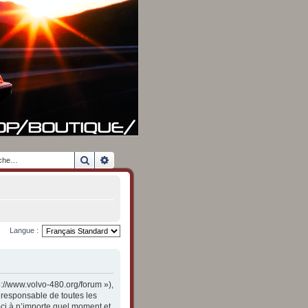
Rechercher
Recherche avancée
Langue :
p://www.volvo-480.org/forum »),
 responsable de toutes les
-ci à n’importe quel moment et