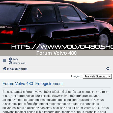
Forum Volvo 480
FAQ
Connexion
R
Index du forum
e
Langue :
c
Forum Volvo 480 -Enregistrement
h
En accédant à « Forum Volvo 480 » (désigné ci-après par « nous », « notre »,
e
« nos », « Forum Volvo 480 », « http://www.volvo-480.org/forum »), vous
r
acceptez d’être légalement responsable des conditions suivantes. Si vous
n’acceptez pas d’être légalement responsable de toutes les conditions
c
suivantes, alors n’accédez pas et/ou n’utilisez pas « Forum Volvo 480 ». Nous
h
pouvons modifier celles-ci à n’importe quel moment et nous ferons tout pour