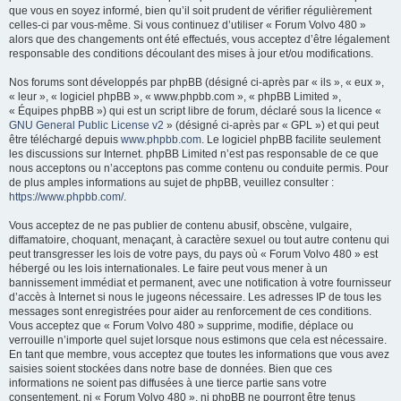
que vous en soyez informé, bien qu’il soit prudent de vérifier régulièrement
e
celles-ci par vous-même. Si vous continuez d’utiliser « Forum Volvo 480 »
r
alors que des changements ont été effectués, vous acceptez d’être légalement
responsable des conditions découlant des mises à jour et/ou modifications.
Nos forums sont développés par phpBB (désigné ci-après par « ils », « eux »,
« leur », « logiciel phpBB », « www.phpbb.com », « phpBB Limited »,
« Équipes phpBB ») qui est un script libre de forum, déclaré sous la licence «
GNU General Public License v2
» (désigné ci-après par « GPL ») et qui peut
être téléchargé depuis
www.phpbb.com
. Le logiciel phpBB facilite seulement
les discussions sur Internet. phpBB Limited n’est pas responsable de ce que
nous acceptons ou n’acceptons pas comme contenu ou conduite permis. Pour
de plus amples informations au sujet de phpBB, veuillez consulter :
https://www.phpbb.com/
.
Vous acceptez de ne pas publier de contenu abusif, obscène, vulgaire,
diffamatoire, choquant, menaçant, à caractère sexuel ou tout autre contenu qui
peut transgresser les lois de votre pays, du pays où « Forum Volvo 480 » est
hébergé ou les lois internationales. Le faire peut vous mener à un
bannissement immédiat et permanent, avec une notification à votre fournisseur
d’accès à Internet si nous le jugeons nécessaire. Les adresses IP de tous les
messages sont enregistrées pour aider au renforcement de ces conditions.
Vous acceptez que « Forum Volvo 480 » supprime, modifie, déplace ou
verrouille n’importe quel sujet lorsque nous estimons que cela est nécessaire.
En tant que membre, vous acceptez que toutes les informations que vous avez
saisies soient stockées dans notre base de données. Bien que ces
informations ne soient pas diffusées à une tierce partie sans votre
consentement, ni « Forum Volvo 480 », ni phpBB ne pourront être tenus