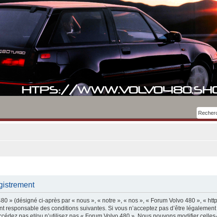
gistrement
0 » (désigné ci-après par « nous », « notre », « nos », « Forum Volvo 480 », « htt
t responsable des conditions suivantes. Si vous n’acceptez pas d’être légalement
accédez pas et/ou n’utilisez pas « Forum Volvo 480 ». Nous pouvons modifier celles