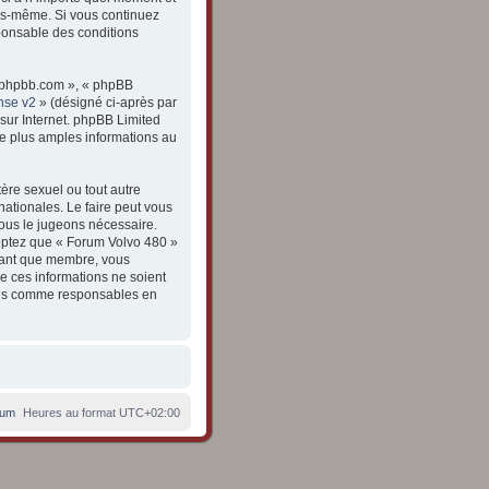
vous-même. Si vous continuez
ponsable des conditions
ww.phpbb.com », « phpBB
nse v2
» (désigné ci-après par
 sur Internet. phpBB Limited
e plus amples informations au
ère sexuel ou tout autre
nationales. Le faire peut vous
nous le jugeons nécessaire.
eptez que « Forum Volvo 480 »
 tant que membre, vous
e ces informations ne soient
enus comme responsables en
rum
Heures au format
UTC+02:00