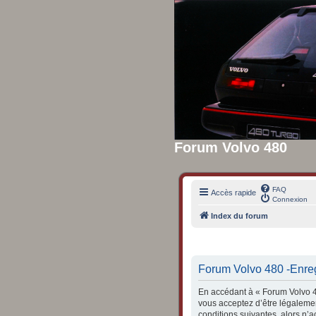
Forum Volvo 480
FAQ
Accès rapide
Connexion
Index du forum
Forum Volvo 480 -Enre
En accédant à « Forum Volvo 48
vous acceptez d’être légalemen
conditions suivantes, alors n’