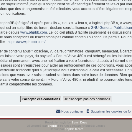
 en soyez informé, bien qu’il soit prudent de vérifier régulièrement celles-ci par 
 alors que des changements ont été effectués, vous acceptez d’être légalement res
ou modifications.
 phpBB (désigné ci-après par « ils », « eux », « leur », « logiciel phpBB », « w
ui est un script libre de forum, déclaré sous la licence «
GNU General Public Lice
chargé depuis
www.phpbb.com
. Le logiciel phpBB facilite seulement les discussions
ue nous acceptons ou n’acceptons pas comme contenu ou conduite permis. Pour d
ter :
https://www.phpbb.com/
.
r de contenu abusif, obscène, vulgaire, diffamatoire, choquant, menaçant, à caract
es lois de votre pays, du pays où « Forum Volvo 480 » est hébergé ou les lois inter
at et permanent, avec une notification à votre fournisseur d’accès à Internet si 
essages sont enregistrées pour aider au renforcement de ces conditions. Vous acc
verrouille n’importe quel sujet lorsque nous estimons que cela est nécessaire. En
ations que vous avez saisies soient stockées dans notre base de données. Bien qu
rtie sans votre consentement, ni « Forum Volvo 480 », ni phpBB ne pourront être t
isant à compromettre les données.
Nous contacter
Supprimer les cookies du fo
Revolution style by
Semi_Deus
Développé par
phpBB
® Forum Software © phpBB Limited
Traduit par
phpBB-fr.com