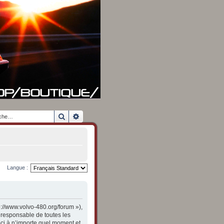
Rechercher
Recherche avancée
Langue :
p://www.volvo-480.org/forum »),
 responsable de toutes les
-ci à n’importe quel moment et