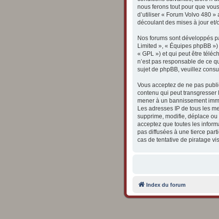
nous ferons tout pour que vous
d’utiliser « Forum Volvo 480 »
découlant des mises à jour et/
Nos forums sont développés par
Limited », « Équipes phpBB ») q
« GPL ») et qui peut être télé
n’est pas responsable de ce q
sujet de phpBB, veuillez consul
Vous acceptez de ne pas publie
contenu qui peut transgresser l
mener à un bannissement immédi
Les adresses IP de tous les m
supprime, modifie, déplace ou 
acceptez que toutes les inform
pas diffusées à une tierce pa
cas de tentative de piratage v
Index du forum