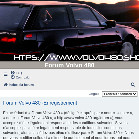
Forum Volvo 480
FAQ
Connexion
R
Index du forum
e
Langue :
c
Forum Volvo 480 -Enregistrement
h
En accédant à « Forum Volvo 480 » (désigné ci-après par « nous », « notre »,
e
« nos », « Forum Volvo 480 », « http://www.volvo-480.org/forum »), vous
r
acceptez d’être légalement responsable des conditions suivantes. Si vous
n’acceptez pas d’être légalement responsable de toutes les conditions
c
suivantes, alors n’accédez pas et/ou n’utilisez pas « Forum Volvo 480 ». Nous
h
pouvons modifier celles-ci à n’importe quel moment et nous ferons tout pour