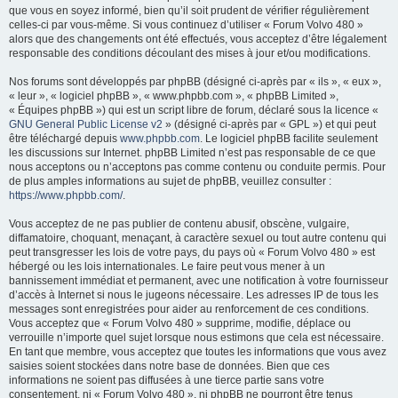
que vous en soyez informé, bien qu’il soit prudent de vérifier régulièrement
e
celles-ci par vous-même. Si vous continuez d’utiliser « Forum Volvo 480 »
r
alors que des changements ont été effectués, vous acceptez d’être légalement
responsable des conditions découlant des mises à jour et/ou modifications.
Nos forums sont développés par phpBB (désigné ci-après par « ils », « eux »,
« leur », « logiciel phpBB », « www.phpbb.com », « phpBB Limited »,
« Équipes phpBB ») qui est un script libre de forum, déclaré sous la licence «
GNU General Public License v2
» (désigné ci-après par « GPL ») et qui peut
être téléchargé depuis
www.phpbb.com
. Le logiciel phpBB facilite seulement
les discussions sur Internet. phpBB Limited n’est pas responsable de ce que
nous acceptons ou n’acceptons pas comme contenu ou conduite permis. Pour
de plus amples informations au sujet de phpBB, veuillez consulter :
https://www.phpbb.com/
.
Vous acceptez de ne pas publier de contenu abusif, obscène, vulgaire,
diffamatoire, choquant, menaçant, à caractère sexuel ou tout autre contenu qui
peut transgresser les lois de votre pays, du pays où « Forum Volvo 480 » est
hébergé ou les lois internationales. Le faire peut vous mener à un
bannissement immédiat et permanent, avec une notification à votre fournisseur
d’accès à Internet si nous le jugeons nécessaire. Les adresses IP de tous les
messages sont enregistrées pour aider au renforcement de ces conditions.
Vous acceptez que « Forum Volvo 480 » supprime, modifie, déplace ou
verrouille n’importe quel sujet lorsque nous estimons que cela est nécessaire.
En tant que membre, vous acceptez que toutes les informations que vous avez
saisies soient stockées dans notre base de données. Bien que ces
informations ne soient pas diffusées à une tierce partie sans votre
consentement, ni « Forum Volvo 480 », ni phpBB ne pourront être tenus