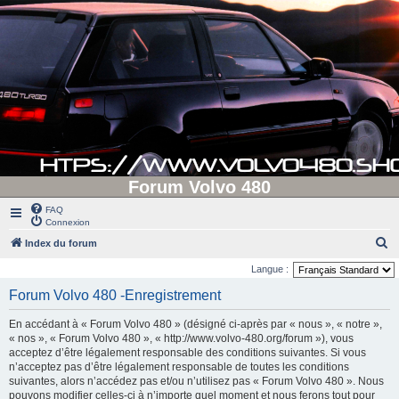
Forum Volvo 480
FAQ
Connexion
R
Index du forum
e
Langue :
c
Forum Volvo 480 -Enregistrement
h
En accédant à « Forum Volvo 480 » (désigné ci-après par « nous », « notre »,
e
« nos », « Forum Volvo 480 », « http://www.volvo-480.org/forum »), vous
r
acceptez d’être légalement responsable des conditions suivantes. Si vous
n’acceptez pas d’être légalement responsable de toutes les conditions
c
suivantes, alors n’accédez pas et/ou n’utilisez pas « Forum Volvo 480 ». Nous
h
pouvons modifier celles-ci à n’importe quel moment et nous ferons tout pour