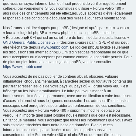
que vous en soyez informé, bien qu’il soit prudent de vérifier régulièrement
e
celles-ci par vous-même. Si vous continuez d’utiliser « Forum Volvo 480 »
r
alors que des changements ont été effectués, vous acceptez d’être légalement
responsable des conditions découlant des mises à jour et/ou modifications.
Nos forums sont développés par phpBB (désigné ci-après par « ils », « eux »,
« leur », « logiciel phpBB », « www.phpbb.com », « phpBB Limited »,
« Équipes phpBB ») qui est un script libre de forum, déclaré sous la licence «
GNU General Public License v2
» (désigné ci-après par « GPL ») et qui peut
être téléchargé depuis
www.phpbb.com
. Le logiciel phpBB facilite seulement
les discussions sur Internet. phpBB Limited n’est pas responsable de ce que
nous acceptons ou n’acceptons pas comme contenu ou conduite permis. Pour
de plus amples informations au sujet de phpBB, veuillez consulter :
https://www.phpbb.com/
.
Vous acceptez de ne pas publier de contenu abusif, obscène, vulgaire,
diffamatoire, choquant, menaçant, à caractère sexuel ou tout autre contenu qui
peut transgresser les lois de votre pays, du pays où « Forum Volvo 480 » est
hébergé ou les lois internationales. Le faire peut vous mener à un
bannissement immédiat et permanent, avec une notification à votre fournisseur
d’accès à Internet si nous le jugeons nécessaire. Les adresses IP de tous les
messages sont enregistrées pour aider au renforcement de ces conditions.
Vous acceptez que « Forum Volvo 480 » supprime, modifie, déplace ou
verrouille n’importe quel sujet lorsque nous estimons que cela est nécessaire.
En tant que membre, vous acceptez que toutes les informations que vous avez
saisies soient stockées dans notre base de données. Bien que ces
informations ne soient pas diffusées à une tierce partie sans votre
consentement, ni « Forum Volvo 480 », ni phpBB ne pourront être tenus