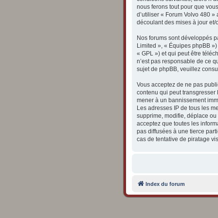
nous ferons tout pour que vous
d’utiliser « Forum Volvo 480 »
découlant des mises à jour et/
Nos forums sont développés par
Limited », « Équipes phpBB ») q
« GPL ») et qui peut être télé
n’est pas responsable de ce q
sujet de phpBB, veuillez consul
Vous acceptez de ne pas publie
contenu qui peut transgresser l
mener à un bannissement immédi
Les adresses IP de tous les m
supprime, modifie, déplace ou 
acceptez que toutes les inform
pas diffusées à une tierce pa
cas de tentative de piratage v
Index du forum