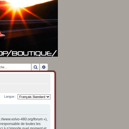
Rechercher
Recherche avancée
Langue :
p://www.volvo-480.org/forum »),
 responsable de toutes les
-ci à n’importe quel moment et