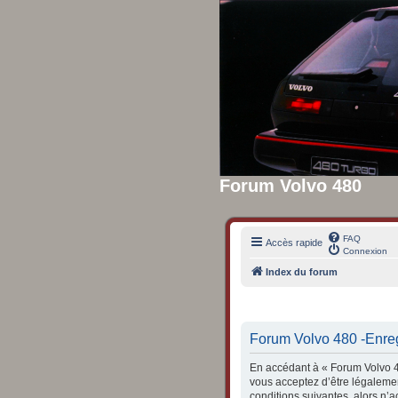
Forum Volvo 480
FAQ
Accès rapide
Connexion
Index du forum
Forum Volvo 480 -Enre
En accédant à « Forum Volvo 48
vous acceptez d’être légalemen
conditions suivantes, alors n’