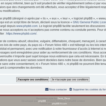
 en soyez informé, bien qu’il soit prudent de vérifier régulièrement celles-ci par 
 alors que des changements ont été effectués, vous acceptez d’être légalement res
ou modifications.
 phpBB (désigné ci-après par « ils », « eux », « leur », « logiciel phpBB », « w
ui est un script libre de forum, déclaré sous la licence «
GNU General Public Lice
chargé depuis
www.phpbb.com
. Le logiciel phpBB facilite seulement les discussions
ue nous acceptons ou n’acceptons pas comme contenu ou conduite permis. Pour d
ter :
https://www.phpbb.com/
.
r de contenu abusif, obscène, vulgaire, diffamatoire, choquant, menaçant, à caract
es lois de votre pays, du pays où « Forum Volvo 480 » est hébergé ou les lois inter
at et permanent, avec une notification à votre fournisseur d’accès à Internet si 
essages sont enregistrées pour aider au renforcement de ces conditions. Vous acc
verrouille n’importe quel sujet lorsque nous estimons que cela est nécessaire. En
ations que vous avez saisies soient stockées dans notre base de données. Bien qu
rtie sans votre consentement, ni « Forum Volvo 480 », ni phpBB ne pourront être t
isant à compromettre les données.
Nous contacter
Supprimer les cookies du fo
Revolution style by
Semi_Deus
Développé par
phpBB
® Forum Software © phpBB Limited
Traduit par
phpBB-fr.com