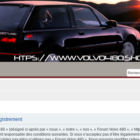
gistrement
0 » (désigné ci-après par « nous », « notre », « nos », « Forum Volvo 480 », « htt
t responsable des conditions suivantes. Si vous n’acceptez pas d’être légalement
accédez pas et/ou n’utilisez pas « Forum Volvo 480 ». Nous pouvons modifier celles