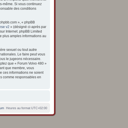
vous-même. Si vous continuez
ponsable des conditions
ww.phpbb.com », « phpBB
nse v2
» (désigné ci-après par
 sur Internet. phpBB Limited
e plus amples informations au
ère sexuel ou tout autre
nationales. Le faire peut vous
nous le jugeons nécessaire.
eptez que « Forum Volvo 480 »
 tant que membre, vous
e ces informations ne soient
enus comme responsables en
rum
Heures au format
UTC+02:00