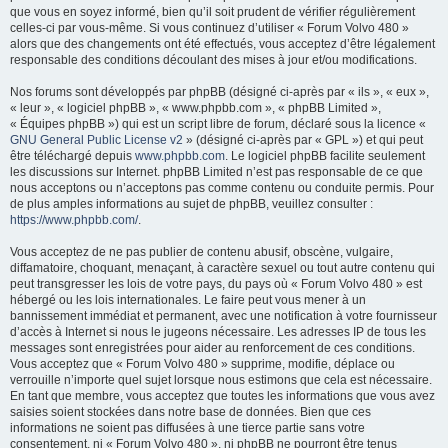
que vous en soyez informé, bien qu’il soit prudent de vérifier régulièrement
e
celles-ci par vous-même. Si vous continuez d’utiliser « Forum Volvo 480 »
r
alors que des changements ont été effectués, vous acceptez d’être légalement
responsable des conditions découlant des mises à jour et/ou modifications.
Nos forums sont développés par phpBB (désigné ci-après par « ils », « eux »,
« leur », « logiciel phpBB », « www.phpbb.com », « phpBB Limited »,
« Équipes phpBB ») qui est un script libre de forum, déclaré sous la licence «
GNU General Public License v2
» (désigné ci-après par « GPL ») et qui peut
être téléchargé depuis
www.phpbb.com
. Le logiciel phpBB facilite seulement
les discussions sur Internet. phpBB Limited n’est pas responsable de ce que
nous acceptons ou n’acceptons pas comme contenu ou conduite permis. Pour
de plus amples informations au sujet de phpBB, veuillez consulter :
https://www.phpbb.com/
.
Vous acceptez de ne pas publier de contenu abusif, obscène, vulgaire,
diffamatoire, choquant, menaçant, à caractère sexuel ou tout autre contenu qui
peut transgresser les lois de votre pays, du pays où « Forum Volvo 480 » est
hébergé ou les lois internationales. Le faire peut vous mener à un
bannissement immédiat et permanent, avec une notification à votre fournisseur
d’accès à Internet si nous le jugeons nécessaire. Les adresses IP de tous les
messages sont enregistrées pour aider au renforcement de ces conditions.
Vous acceptez que « Forum Volvo 480 » supprime, modifie, déplace ou
verrouille n’importe quel sujet lorsque nous estimons que cela est nécessaire.
En tant que membre, vous acceptez que toutes les informations que vous avez
saisies soient stockées dans notre base de données. Bien que ces
informations ne soient pas diffusées à une tierce partie sans votre
consentement, ni « Forum Volvo 480 », ni phpBB ne pourront être tenus