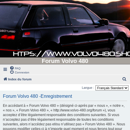
Forum Volvo 480
FAQ
Connexion
R
Index du forum
e
Langue :
c
Forum Volvo 480 -Enregistrement
h
En accédant à « Forum Volvo 480 » (désigné ci-après par « nous », « notre »,
e
« nos », « Forum Volvo 480 », « http://www.volvo-480.org/forum »), vous
r
acceptez d’être légalement responsable des conditions suivantes. Si vous
n’acceptez pas d’être légalement responsable de toutes les conditions
c
suivantes, alors n’accédez pas et/ou n’utilisez pas « Forum Volvo 480 ». Nous
h
pouvons modifier celles-ci à n’importe quel moment et nous ferons tout pour