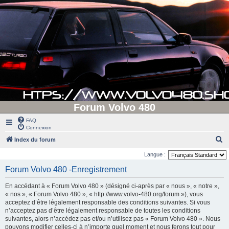
Forum Volvo 480
FAQ
Connexion
R
Index du forum
e
Langue :
c
Forum Volvo 480 -Enregistrement
h
En accédant à « Forum Volvo 480 » (désigné ci-après par « nous », « notre »,
e
« nos », « Forum Volvo 480 », « http://www.volvo-480.org/forum »), vous
r
acceptez d’être légalement responsable des conditions suivantes. Si vous
n’acceptez pas d’être légalement responsable de toutes les conditions
c
suivantes, alors n’accédez pas et/ou n’utilisez pas « Forum Volvo 480 ». Nous
h
pouvons modifier celles-ci à n’importe quel moment et nous ferons tout pour