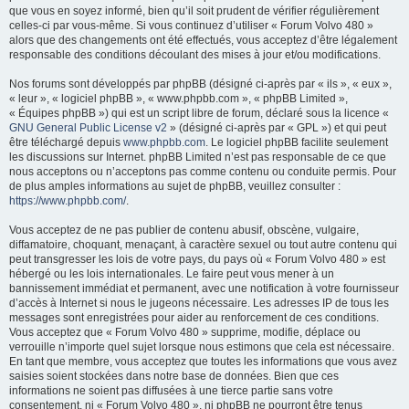
que vous en soyez informé, bien qu’il soit prudent de vérifier régulièrement
e
celles-ci par vous-même. Si vous continuez d’utiliser « Forum Volvo 480 »
r
alors que des changements ont été effectués, vous acceptez d’être légalement
responsable des conditions découlant des mises à jour et/ou modifications.
Nos forums sont développés par phpBB (désigné ci-après par « ils », « eux »,
« leur », « logiciel phpBB », « www.phpbb.com », « phpBB Limited »,
« Équipes phpBB ») qui est un script libre de forum, déclaré sous la licence «
GNU General Public License v2
» (désigné ci-après par « GPL ») et qui peut
être téléchargé depuis
www.phpbb.com
. Le logiciel phpBB facilite seulement
les discussions sur Internet. phpBB Limited n’est pas responsable de ce que
nous acceptons ou n’acceptons pas comme contenu ou conduite permis. Pour
de plus amples informations au sujet de phpBB, veuillez consulter :
https://www.phpbb.com/
.
Vous acceptez de ne pas publier de contenu abusif, obscène, vulgaire,
diffamatoire, choquant, menaçant, à caractère sexuel ou tout autre contenu qui
peut transgresser les lois de votre pays, du pays où « Forum Volvo 480 » est
hébergé ou les lois internationales. Le faire peut vous mener à un
bannissement immédiat et permanent, avec une notification à votre fournisseur
d’accès à Internet si nous le jugeons nécessaire. Les adresses IP de tous les
messages sont enregistrées pour aider au renforcement de ces conditions.
Vous acceptez que « Forum Volvo 480 » supprime, modifie, déplace ou
verrouille n’importe quel sujet lorsque nous estimons que cela est nécessaire.
En tant que membre, vous acceptez que toutes les informations que vous avez
saisies soient stockées dans notre base de données. Bien que ces
informations ne soient pas diffusées à une tierce partie sans votre
consentement, ni « Forum Volvo 480 », ni phpBB ne pourront être tenus