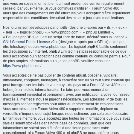
que vous en soyez informé, bien qu’il soit prudent de vérifier régulièrement
e
celles-ci par vous-même. Si vous continuez d’utiliser « Forum Volvo 480 »
r
alors que des changements ont été effectués, vous acceptez d’être légalement
responsable des conditions découlant des mises à jour et/ou modifications.
Nos forums sont développés par phpBB (désigné ci-après par « ils », « eux »,
« leur », « logiciel phpBB », « www.phpbb.com », « phpBB Limited »,
« Équipes phpBB ») qui est un script libre de forum, déclaré sous la licence «
GNU General Public License v2
» (désigné ci-après par « GPL ») et qui peut
être téléchargé depuis
www.phpbb.com
. Le logiciel phpBB facilite seulement
les discussions sur Internet. phpBB Limited n’est pas responsable de ce que
nous acceptons ou n’acceptons pas comme contenu ou conduite permis. Pour
de plus amples informations au sujet de phpBB, veuillez consulter :
https://www.phpbb.com/
.
Vous acceptez de ne pas publier de contenu abusif, obscène, vulgaire,
diffamatoire, choquant, menaçant, à caractère sexuel ou tout autre contenu qui
peut transgresser les lois de votre pays, du pays où « Forum Volvo 480 » est
hébergé ou les lois internationales. Le faire peut vous mener à un
bannissement immédiat et permanent, avec une notification à votre fournisseur
d’accès à Internet si nous le jugeons nécessaire. Les adresses IP de tous les
messages sont enregistrées pour aider au renforcement de ces conditions.
Vous acceptez que « Forum Volvo 480 » supprime, modifie, déplace ou
verrouille n’importe quel sujet lorsque nous estimons que cela est nécessaire.
En tant que membre, vous acceptez que toutes les informations que vous avez
saisies soient stockées dans notre base de données. Bien que ces
informations ne soient pas diffusées à une tierce partie sans votre
consentement, ni « Forum Volvo 480 », ni phpBB ne pourront être tenus