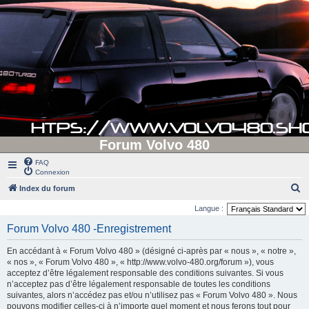
Forum Volvo 480
FAQ
Connexion
R
Index du forum
e
Langue :
c
Forum Volvo 480 -Enregistrement
h
En accédant à « Forum Volvo 480 » (désigné ci-après par « nous », « notre »,
e
« nos », « Forum Volvo 480 », « http://www.volvo-480.org/forum »), vous
r
acceptez d’être légalement responsable des conditions suivantes. Si vous
n’acceptez pas d’être légalement responsable de toutes les conditions
c
suivantes, alors n’accédez pas et/ou n’utilisez pas « Forum Volvo 480 ». Nous
h
pouvons modifier celles-ci à n’importe quel moment et nous ferons tout pour