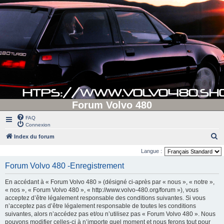
Forum Volvo 480
FAQ
Connexion
R
Index du forum
e
Langue :
c
Forum Volvo 480 -Enregistrement
h
En accédant à « Forum Volvo 480 » (désigné ci-après par « nous », « notre »,
e
« nos », « Forum Volvo 480 », « http://www.volvo-480.org/forum »), vous
r
acceptez d’être légalement responsable des conditions suivantes. Si vous
n’acceptez pas d’être légalement responsable de toutes les conditions
c
suivantes, alors n’accédez pas et/ou n’utilisez pas « Forum Volvo 480 ». Nous
h
pouvons modifier celles-ci à n’importe quel moment et nous ferons tout pour