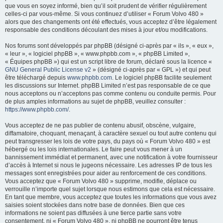
que vous en soyez informé, bien qu’il soit prudent de vérifier régulièrement
e
celles-ci par vous-même. Si vous continuez d’utiliser « Forum Volvo 480 »
r
alors que des changements ont été effectués, vous acceptez d’être légalement
responsable des conditions découlant des mises à jour et/ou modifications.
Nos forums sont développés par phpBB (désigné ci-après par « ils », « eux »,
« leur », « logiciel phpBB », « www.phpbb.com », « phpBB Limited »,
« Équipes phpBB ») qui est un script libre de forum, déclaré sous la licence «
GNU General Public License v2
» (désigné ci-après par « GPL ») et qui peut
être téléchargé depuis
www.phpbb.com
. Le logiciel phpBB facilite seulement
les discussions sur Internet. phpBB Limited n’est pas responsable de ce que
nous acceptons ou n’acceptons pas comme contenu ou conduite permis. Pour
de plus amples informations au sujet de phpBB, veuillez consulter :
https://www.phpbb.com/
.
Vous acceptez de ne pas publier de contenu abusif, obscène, vulgaire,
diffamatoire, choquant, menaçant, à caractère sexuel ou tout autre contenu qui
peut transgresser les lois de votre pays, du pays où « Forum Volvo 480 » est
hébergé ou les lois internationales. Le faire peut vous mener à un
bannissement immédiat et permanent, avec une notification à votre fournisseur
d’accès à Internet si nous le jugeons nécessaire. Les adresses IP de tous les
messages sont enregistrées pour aider au renforcement de ces conditions.
Vous acceptez que « Forum Volvo 480 » supprime, modifie, déplace ou
verrouille n’importe quel sujet lorsque nous estimons que cela est nécessaire.
En tant que membre, vous acceptez que toutes les informations que vous avez
saisies soient stockées dans notre base de données. Bien que ces
informations ne soient pas diffusées à une tierce partie sans votre
consentement, ni « Forum Volvo 480 », ni phpBB ne pourront être tenus