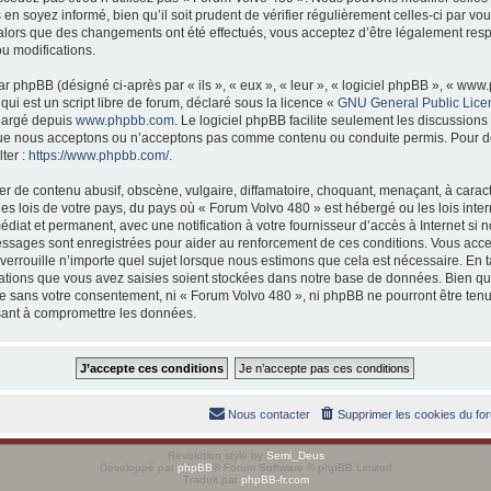
 en soyez informé, bien qu’il soit prudent de vérifier régulièrement celles-ci par 
 alors que des changements ont été effectués, vous acceptez d’être légalement res
ou modifications.
 phpBB (désigné ci-après par « ils », « eux », « leur », « logiciel phpBB », « w
ui est un script libre de forum, déclaré sous la licence «
GNU General Public Lice
chargé depuis
www.phpbb.com
. Le logiciel phpBB facilite seulement les discussions
ue nous acceptons ou n’acceptons pas comme contenu ou conduite permis. Pour d
ter :
https://www.phpbb.com/
.
r de contenu abusif, obscène, vulgaire, diffamatoire, choquant, menaçant, à caract
es lois de votre pays, du pays où « Forum Volvo 480 » est hébergé ou les lois inter
at et permanent, avec une notification à votre fournisseur d’accès à Internet si 
essages sont enregistrées pour aider au renforcement de ces conditions. Vous acc
verrouille n’importe quel sujet lorsque nous estimons que cela est nécessaire. En
ations que vous avez saisies soient stockées dans notre base de données. Bien qu
rtie sans votre consentement, ni « Forum Volvo 480 », ni phpBB ne pourront être t
isant à compromettre les données.
Nous contacter
Supprimer les cookies du fo
Revolution style by
Semi_Deus
Développé par
phpBB
® Forum Software © phpBB Limited
Traduit par
phpBB-fr.com