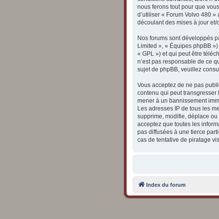
nous ferons tout pour que vous
d’utiliser « Forum Volvo 480 »
découlant des mises à jour et/
Nos forums sont développés par
Limited », « Équipes phpBB ») q
« GPL ») et qui peut être télé
n’est pas responsable de ce q
sujet de phpBB, veuillez consul
Vous acceptez de ne pas publie
contenu qui peut transgresser l
mener à un bannissement immédi
Les adresses IP de tous les m
supprime, modifie, déplace ou 
acceptez que toutes les inform
pas diffusées à une tierce pa
cas de tentative de piratage v
Index du forum