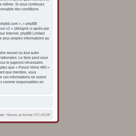
vous-même. Si vous continuez
ponsable des conditions
ww.phpbb.com », « phpBB
nse v2
» (désigné ci-après par
 sur Internet. phpBB Limited
e plus amples informations au
ère sexuel ou tout autre
nationales. Le faire peut vous
nous le jugeons nécessaire.
eptez que « Forum Volvo 480 »
 tant que membre, vous
e ces informations ne soient
enus comme responsables en
rum
Heures au format
UTC+02:00