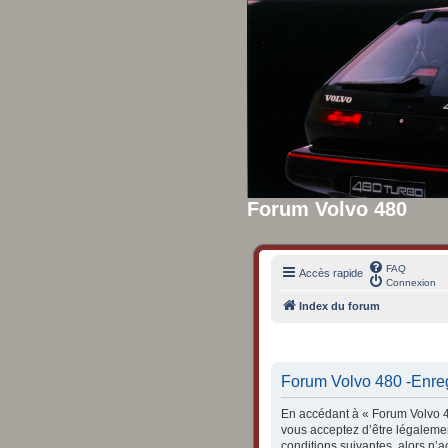
Forum Volvo 480
FAQ
Accès rapide
Connexion
Index du forum
Forum Volvo 480 -Enre
En accédant à « Forum Volvo 48
vous acceptez d’être légalemen
conditions suivantes, alors n’