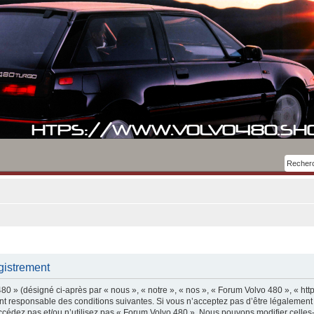
gistrement
0 » (désigné ci-après par « nous », « notre », « nos », « Forum Volvo 480 », « htt
t responsable des conditions suivantes. Si vous n’acceptez pas d’être légalement
accédez pas et/ou n’utilisez pas « Forum Volvo 480 ». Nous pouvons modifier celles