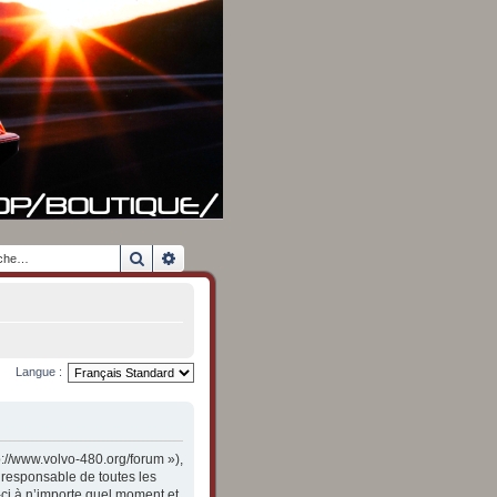
Rechercher
Recherche avancée
Langue :
p://www.volvo-480.org/forum »),
 responsable de toutes les
-ci à n’importe quel moment et