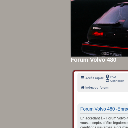
Forum Volvo 480
FAQ
Accès rapide
Connexion
Index du forum
Forum Volvo 480 -Enre
En accédant à « Forum Volvo 48
vous acceptez d’être légalemen
conditions suivantes, alors n’