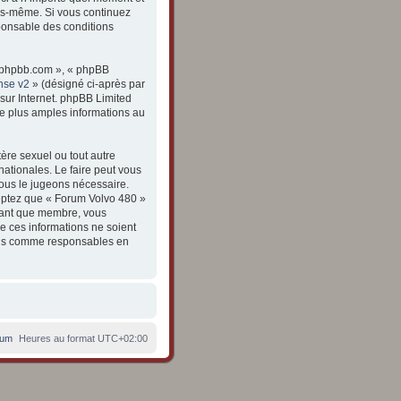
vous-même. Si vous continuez
ponsable des conditions
ww.phpbb.com », « phpBB
nse v2
» (désigné ci-après par
 sur Internet. phpBB Limited
e plus amples informations au
ère sexuel ou tout autre
nationales. Le faire peut vous
nous le jugeons nécessaire.
eptez que « Forum Volvo 480 »
 tant que membre, vous
e ces informations ne soient
enus comme responsables en
rum
Heures au format
UTC+02:00