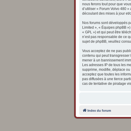
nous ferons tout pour que vous
d’utiliser « Forum Volvo 480 »
découlant des mises à jour et/
Nos forums sont développés par
Limited », « Équipes phpBB ») q
« GPL ») et qui peut être télé
n’est pas responsable de ce q
sujet de phpBB, veuillez consul
Vous acceptez de ne pas publie
contenu qui peut transgresser l
mener à un bannissement immédi
Les adresses IP de tous les m
supprime, modifie, déplace ou 
acceptez que toutes les inform
pas diffusées à une tierce pa
cas de tentative de piratage v
Index du forum