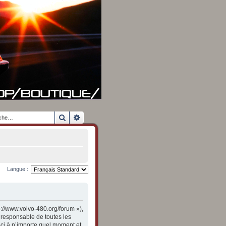
Rechercher
Recherche avancée
Langue :
p://www.volvo-480.org/forum »),
 responsable de toutes les
-ci à n’importe quel moment et