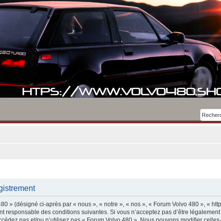
gistrement
0 » (désigné ci-après par « nous », « notre », « nos », « Forum Volvo 480 », « htt
t responsable des conditions suivantes. Si vous n’acceptez pas d’être légalement
accédez pas et/ou n’utilisez pas « Forum Volvo 480 ». Nous pouvons modifier celles