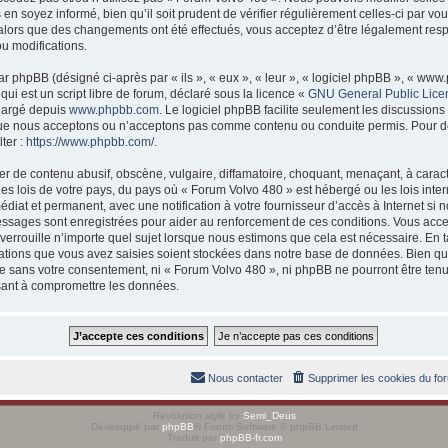
 en soyez informé, bien qu’il soit prudent de vérifier régulièrement celles-ci par 
 alors que des changements ont été effectués, vous acceptez d’être légalement res
ou modifications.
 phpBB (désigné ci-après par « ils », « eux », « leur », « logiciel phpBB », « w
ui est un script libre de forum, déclaré sous la licence «
GNU General Public Lice
chargé depuis
www.phpbb.com
. Le logiciel phpBB facilite seulement les discussions
ue nous acceptons ou n’acceptons pas comme contenu ou conduite permis. Pour d
ter :
https://www.phpbb.com/
.
r de contenu abusif, obscène, vulgaire, diffamatoire, choquant, menaçant, à caract
es lois de votre pays, du pays où « Forum Volvo 480 » est hébergé ou les lois inter
at et permanent, avec une notification à votre fournisseur d’accès à Internet si 
essages sont enregistrées pour aider au renforcement de ces conditions. Vous acc
verrouille n’importe quel sujet lorsque nous estimons que cela est nécessaire. En
ations que vous avez saisies soient stockées dans notre base de données. Bien qu
rtie sans votre consentement, ni « Forum Volvo 480 », ni phpBB ne pourront être t
isant à compromettre les données.
Nous contacter
Supprimer les cookies du fo
Revolution style by
Semi_Deus
Développé par
phpBB
® Forum Software © phpBB Limited
Traduit par
phpBB-fr.com