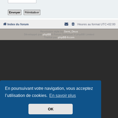
e
r
Index du forum
Heures au format
UTC+02:00
Revolution style by
Semi_Deus
Développé par
phpBB
® Forum Software © phpBB Limited
Traduit par
phpBB-fr.com
En poursuivant votre navigation, vous acceptez
l’utilisation de cookies.
En savoir plus
OK