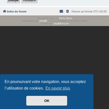
e
r
Index du forum
Heures au format
UTC+02:00
Revolution style by
Semi_Deus
Développé par
phpBB
® Forum Software © phpBB Limited
Traduit par
phpBB-fr.com
En poursuivant votre navigation, vous acceptez
l’utilisation de cookies.
En savoir plus
OK