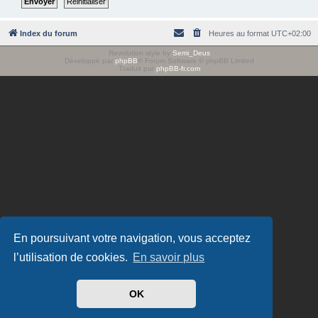
e
r
Index du forum
Heures au format
UTC+02:00
Revolution style by
Semi_Deus
Développé par
phpBB
® Forum Software © phpBB Limited
Traduit par
phpBB-fr.com
En poursuivant votre navigation, vous acceptez
l’utilisation de cookies.
En savoir plus
OK