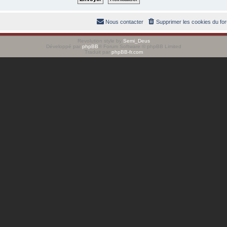
Nous contacter
Supprimer les cookies du fo
Revolution style by
Semi_Deus
Développé par
phpBB
® Forum Software © phpBB Limited
Traduit par
phpBB-fr.com