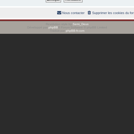
Nous contacter
Supprimer les cookies du fo
Revolution style by
Semi_Deus
Développé par
phpBB
® Forum Software © phpBB Limited
Traduit par
phpBB-fr.com