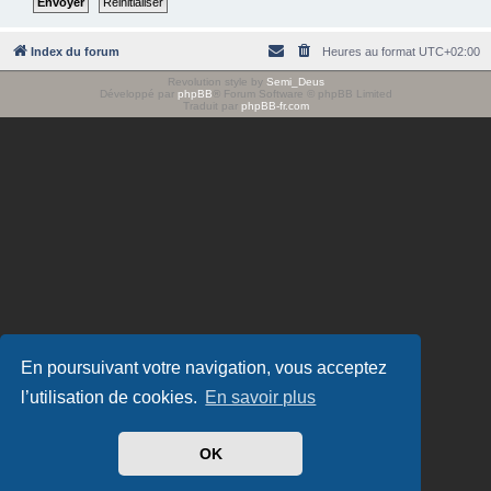
e
r
Index du forum
Heures au format
UTC+02:00
Revolution style by
Semi_Deus
Développé par
phpBB
® Forum Software © phpBB Limited
Traduit par
phpBB-fr.com
En poursuivant votre navigation, vous acceptez
l’utilisation de cookies.
En savoir plus
OK