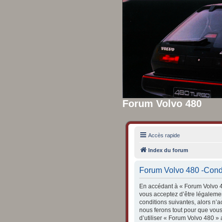
Forum Volvo 480
Accès rapide
Index du forum
Forum Volvo 480 -Condit
En accédant à « Forum Volvo 48
vous acceptez d’être légalemen
conditions suivantes, alors n’
nous ferons tout pour que vous
d’utiliser « Forum Volvo 480 »