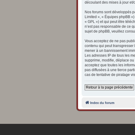
découlant des mises à jour et/
Nos forums sont développés par
Limited », « Équipes phpBB ») q
« GPL ») et qui peut être télé
n’est pas responsable de ce q
sujet de phpBB, veuillez consul
Vous acceptez de ne pas publie
contenu qui peut transgresser l
mener à un bannissement immédi
Les adresses IP de tous les m
supprime, modifie, déplace ou 
acceptez que toutes les inform
pas diffusées à une tierce pa
cas de tentative de piratage v
Retour à la page précédente
Index du forum