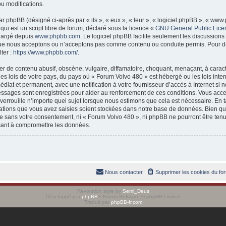
ou modifications.
 phpBB (désigné ci-après par « ils », « eux », « leur », « logiciel phpBB », « w
ui est un script libre de forum, déclaré sous la licence «
GNU General Public Lice
chargé depuis
www.phpbb.com
. Le logiciel phpBB facilite seulement les discussions
ue nous acceptons ou n’acceptons pas comme contenu ou conduite permis. Pour d
ter :
https://www.phpbb.com/
.
r de contenu abusif, obscène, vulgaire, diffamatoire, choquant, menaçant, à caract
es lois de votre pays, du pays où « Forum Volvo 480 » est hébergé ou les lois inter
at et permanent, avec une notification à votre fournisseur d’accès à Internet si 
essages sont enregistrées pour aider au renforcement de ces conditions. Vous acc
verrouille n’importe quel sujet lorsque nous estimons que cela est nécessaire. En
ations que vous avez saisies soient stockées dans notre base de données. Bien qu
rtie sans votre consentement, ni « Forum Volvo 480 », ni phpBB ne pourront être t
isant à compromettre les données.
Nous contacter
Supprimer les cookies du fo
Revolution style by
Semi_Deus
Développé par
phpBB
® Forum Software © phpBB Limited
Traduit par
phpBB-fr.com