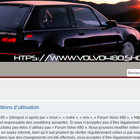
ions d’utilisation
0 » (désigné ci-après par « nous », « notre », « nos », « Forum Volvo 480 », « htt
t responsable des conditions suivantes. Si vous n’acceptez pas d’être légalement
accédez pas et/ou n’utilisez pas « Forum Volvo 480 ». Nous pouvons modifier celles
 en soyez informé, bien qu’il soit prudent de vérifier régulièrement celles-ci par 
 alors que des changements ont été effectués, vous acceptez d’être légalement res