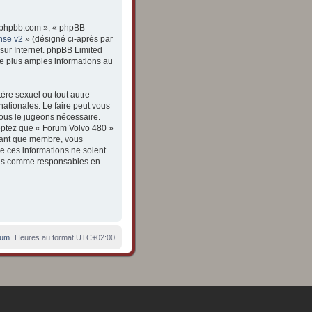
ww.phpbb.com », « phpBB
nse v2
» (désigné ci-après par
 sur Internet. phpBB Limited
e plus amples informations au
ère sexuel ou tout autre
nationales. Le faire peut vous
nous le jugeons nécessaire.
eptez que « Forum Volvo 480 »
 tant que membre, vous
e ces informations ne soient
enus comme responsables en
rum
Heures au format
UTC+02:00