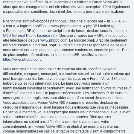
celles-ci par vous-même. Si vous continuez d’utiliser « Forum Volvo 480 »
e
alors que des changements ont été effectués, vous acceptez d’être légalement
r
responsable des conditions découlant des mises à jour et/ou modifications.
Nos forums sont développés par phpBB (désigné ci-après par « ils », « eux »,
« leur », « logiciel phpBB », « www.phpbb.com », « phpBB Limited »,
« Équipes phpBB ») qui est un script libre de forum, déclaré sous la licence «
GNU General Public License v2
» (désigné ci-après par « GPL ») et qui peut
être téléchargé depuis
www.phpbb.com
. Le logiciel phpBB facilite seulement
les discussions sur Internet. phpBB Limited n’est pas responsable de ce que
nous acceptons ou n’acceptons pas comme contenu ou conduite permis. Pour
de plus amples informations au sujet de phpBB, veuillez consulter :
https://www.phpbb.com/
.
Vous acceptez de ne pas publier de contenu abusif, obscène, vulgaire,
diffamatoire, choquant, menaçant, à caractère sexuel ou tout autre contenu qui
peut transgresser les lois de votre pays, du pays où « Forum Volvo 480 » est
hébergé ou les lois internationales. Le faire peut vous mener à un
bannissement immédiat et permanent, avec une notification à votre fournisseur
d’accès à Internet si nous le jugeons nécessaire. Les adresses IP de tous les
messages sont enregistrées pour aider au renforcement de ces conditions.
Vous acceptez que « Forum Volvo 480 » supprime, modifie, déplace ou
verrouille n’importe quel sujet lorsque nous estimons que cela est nécessaire.
En tant que membre, vous acceptez que toutes les informations que vous avez
saisies soient stockées dans notre base de données. Bien que ces
informations ne soient pas diffusées à une tierce partie sans votre
consentement, ni « Forum Volvo 480 », ni phpBB ne pourront être tenus
comme responsables en cas de tentative de piratage visant à compromettre