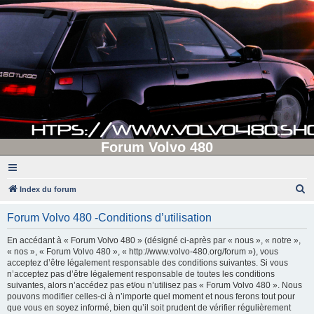
Forum Volvo 480
R
Index du forum
e
Forum Volvo 480 -Conditions d’utilisation
c
h
En accédant à « Forum Volvo 480 » (désigné ci-après par « nous », « notre »,
« nos », « Forum Volvo 480 », « http://www.volvo-480.org/forum »), vous
e
acceptez d’être légalement responsable des conditions suivantes. Si vous
r
n’acceptez pas d’être légalement responsable de toutes les conditions
suivantes, alors n’accédez pas et/ou n’utilisez pas « Forum Volvo 480 ». Nous
c
pouvons modifier celles-ci à n’importe quel moment et nous ferons tout pour
h
que vous en soyez informé, bien qu’il soit prudent de vérifier régulièrement