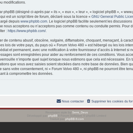
ou modifications.
 phpBB (désigné ci-après par « ils », « eux », « leur », « logiciel phpBB », « w
ui est un script libre de forum, déclaré sous la licence «
GNU General Public Lice
chargé depuis
www.phpbb.com
. Le logiciel phpBB facilite seulement les discussions
ue nous acceptons ou n’acceptons pas comme contenu ou conduite permis. Pour d
ter :
https://www.phpbb.com/
.
r de contenu abusif, obscène, vulgaire, diffamatoire, choquant, menaçant, à caract
es lois de votre pays, du pays où « Forum Volvo 480 » est hébergé ou les lois inter
at et permanent, avec une notification à votre fournisseur d’accès à Internet si 
essages sont enregistrées pour aider au renforcement de ces conditions. Vous acc
verrouille n’importe quel sujet lorsque nous estimons que cela est nécessaire. En
ations que vous avez saisies soient stockées dans notre base de données. Bien qu
rtie sans votre consentement, ni « Forum Volvo 480 », ni phpBB ne pourront être t
isant à compromettre les données.
Nous contacter
Supprimer les cookies du fo
Revolution style by
Semi_Deus
Développé par
phpBB
® Forum Software © phpBB Limited
Traduit par
phpBB-fr.com