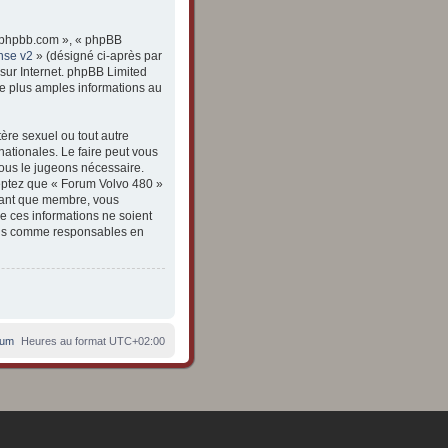
ww.phpbb.com », « phpBB
nse v2
» (désigné ci-après par
 sur Internet. phpBB Limited
e plus amples informations au
ère sexuel ou tout autre
nationales. Le faire peut vous
nous le jugeons nécessaire.
eptez que « Forum Volvo 480 »
 tant que membre, vous
e ces informations ne soient
enus comme responsables en
rum
Heures au format
UTC+02:00