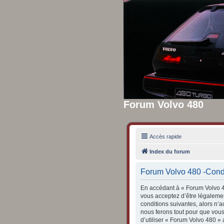
Forum Volvo 480
Accès rapide
Index du forum
Forum Volvo 480 -Condit
En accédant à « Forum Volvo 48
vous acceptez d’être légalemen
conditions suivantes, alors n’
nous ferons tout pour que vous
d’utiliser « Forum Volvo 480 »