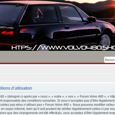
ions d’utilisation
0 » (désigné ci-après par « nous », « notre », « nos », « Forum Volvo 480 », « htt
t responsable des conditions suivantes. Si vous n’acceptez pas d’être légalement
accédez pas et/ou n’utilisez pas « Forum Volvo 480 ». Nous pouvons modifier celles
 en soyez informé, bien qu’il soit prudent de vérifier régulièrement celles-ci par 
 alors que des changements ont été effectués, vous acceptez d’être légalement res