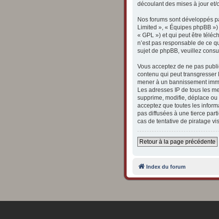
découlant des mises à jour et/
Nos forums sont développés par
Limited », « Équipes phpBB ») q
« GPL ») et qui peut être télé
n’est pas responsable de ce q
sujet de phpBB, veuillez consul
Vous acceptez de ne pas publie
contenu qui peut transgresser l
mener à un bannissement immédi
Les adresses IP de tous les m
supprime, modifie, déplace ou 
acceptez que toutes les inform
pas diffusées à une tierce pa
cas de tentative de piratage v
Retour à la page précédente
Index du forum