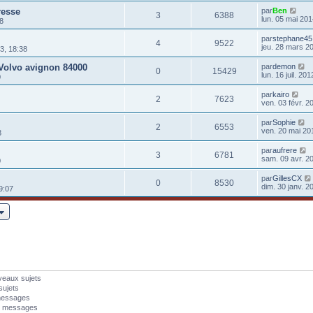
resse
par
Ben
3
6388
lun. 05 mai 201
8
par
stephane45
4
9522
jeu. 28 mars 2
3, 18:38
Volvo avignon 84000
par
demon
0
15429
lun. 16 juil. 20
0
par
kairo
2
7623
ven. 03 févr. 2
par
Sophie
2
6553
ven. 20 mai 20
8
par
aufrere
3
6781
sam. 09 avr. 20
0
par
GillesCX
0
8530
dim. 30 janv. 2
9:07
veaux sujets
sujets
messages
s messages