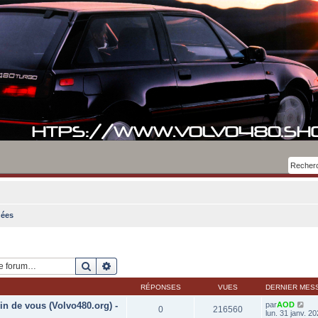
ées
Rechercher
Recherche avancée
RÉPONSES
VUES
DERNIER MES
in de vous (Volvo480.org) -
par
AOD
0
216560
lun. 31 janv. 2