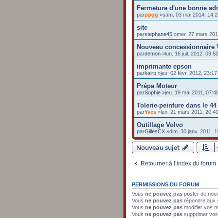
Fermeture d'une bonne ad
par
ppgg
»sam. 03 mai 2014, 14:2
site
par
stephane45
»mer. 27 mars 201
Nouveau concessionnaire 
par
demon
»lun. 16 juil. 2012, 09:5
imprimante epson
par
kairo
»jeu. 02 févr. 2012, 23:17
Prépa Moteur
par
Sophie
»jeu. 19 mai 2011, 07:4
Tolerie-peinture dans le 44
par
Yves
»lun. 21 mars 2011, 20:4
Outillage Volvo
par
GillesCX
»dim. 30 janv. 2011, 1
Nouveau sujet
Retourner à l’index du forum
PERMISSIONS DU FORUM
Vous
ne pouvez pas
poster de nou
Vous
ne pouvez pas
répondre aux 
Vous
ne pouvez pas
modifier vos 
Vous
ne pouvez pas
supprimer vo