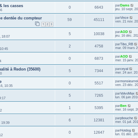
 & les casses
par
Dams
0
6643
jeu. 10 sept. 2
36
oue dentée du compteur
par
Vince
59
45111
ven. 21 nov. 2
1
2
3
par
AOD
5
10038
jeu. 16 déc. 20
, 18:07
par
Tibo_RB
2
4758
mar. 09 mars 2
 10:45
par
AOD
0
6873
mer. 15 janv. 2
4
alité à Redon (35600)
par
ceyal
5
7344
mer. 24 avr. 20
00
e
par
monsieurrei
0
5517
ven. 23 déc. 2
6, 10:35
par
VolvoMax
5
7265
lun. 06 juin 201
9:17
par
Ben
1
5395
mer. 16 sept. 2
12
par
pbouche
6
12381
mer. 01 juil. 20
, 19:39
par
Hotdog
0
12647
lun. 01 déc. 20
12