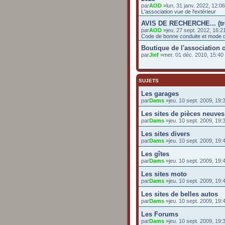
par
AOD
»lun. 31 janv. 2022, 12:0
L'association vue de l'extérieur
AVIS DE RECHERCHE... (t
par
AOD
»jeu. 27 sept. 2012, 16:2
Code de bonne conduite et mode d
Boutique de l'association o
par
Jief
»mer. 01 déc. 2010, 15:4
SUJETS
Les garages
par
Dams
»jeu. 10 sept. 2009, 19:
Les sites de pièces neuves
par
Dams
»jeu. 10 sept. 2009, 19:
Les sites divers
par
Dams
»jeu. 10 sept. 2009, 19:
Les gîtes
par
Dams
»jeu. 10 sept. 2009, 19:
Les sites moto
par
Dams
»jeu. 10 sept. 2009, 19:
Les sites de belles autos
par
Dams
»jeu. 10 sept. 2009, 19:
Les Forums
par
Dams
»jeu. 10 sept. 2009, 19: