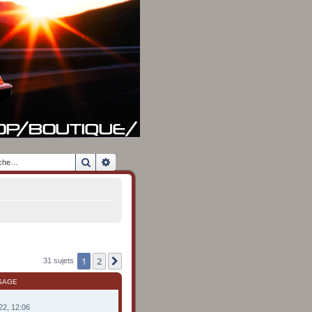
Rechercher
Recherche avancée
1
2
Suivante
31 sujets
SAGE
022, 12:06