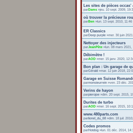
Les sites de pièces occas'
par
Dams
»jeu. 10 sept. 2009, 19:
où trouver la précieuse r
par
Ben
»lun. 13 sept. 2010, 11:46
ER Classics
par
Deep purple
»mer. 30 juin 2021
Nettoyer des injecteurs
par
JeanPète
»lun. 08 mars 2021,
Débimètre !
par
AOD
»mer. 15 janv. 2020, 12:3
Bon plan : Un garage de qu
par
Gérald
»mar. 12 juin 2018, 22:
Garage en Suisse Romand
par
monsieurrein
»ven. 23 déc. 201
Verins de hayon
par
pierojoe
»dim. 20 sept. 2015, 1
Durites de turbo
par
AOD
»mer. 16 sept. 2015, 10:
www.480parts.com
par
lionel_du_68
»dim. 18 juil. 2010
Codes promos
par
Hotdog
»lun. 01 déc. 2014, 14: