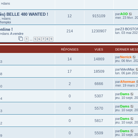
6 »dans
rès) BELLE 480 WANTED !
par
AOD
12
915109
mer. 23 févr. 2
1 »dans
'emploi
nline !
par
Z3 BOSTO
214
1230907
lun. 03 mai 202
0 »dans
A vendre
1
5
6
7
8
9
…
RÉPONSES
VUES
DERNIER MES
par
Nerrick
14
14869
jeu. 06 févr. 2
33
par
VolvoMax
17
18509
lun. 06 juin 201
38
par
Afterman
2
6666
mer. 19 mars 2
40
par
Dams
0
5307
jeu. 10 sept. 2
44
par
Dams
0
5570
jeu. 10 sept. 2
43
par
Dams
0
5817
jeu. 10 sept. 2
42
par
Dams
0
5509
jeu. 10 sept. 2
39