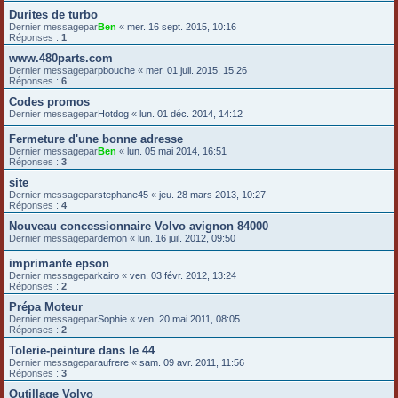
Durites de turbo
Dernier messagepar
Ben
«
mer. 16 sept. 2015, 10:16
Réponses :
1
www.480parts.com
Dernier messagepar
pbouche
«
mer. 01 juil. 2015, 15:26
Réponses :
6
Codes promos
Dernier messagepar
Hotdog
«
lun. 01 déc. 2014, 14:12
Fermeture d'une bonne adresse
Dernier messagepar
Ben
«
lun. 05 mai 2014, 16:51
Réponses :
3
site
Dernier messagepar
stephane45
«
jeu. 28 mars 2013, 10:27
Réponses :
4
Nouveau concessionnaire Volvo avignon 84000
Dernier messagepar
demon
«
lun. 16 juil. 2012, 09:50
imprimante epson
Dernier messagepar
kairo
«
ven. 03 févr. 2012, 13:24
Réponses :
2
Prépa Moteur
Dernier messagepar
Sophie
«
ven. 20 mai 2011, 08:05
Réponses :
2
Tolerie-peinture dans le 44
Dernier messagepar
aufrere
«
sam. 09 avr. 2011, 11:56
Réponses :
3
Outillage Volvo