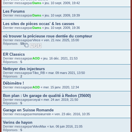
Dernier messagepar
Dams
«
jeu. 10 sept. 2009, 19:42
Les Forums
Dernier messagepar
Dams
«
jeu. 10 sept. 2009, 19:39
Les sites de pièces occas' & les casses
Dernier messagepar
Dams
«
jeu. 10 sept. 2009, 19:36
où trouver la précieuse roue dentée du compteur
Dernier messagepar
Vince
«
ven. 21 nov. 2025, 15:00
Réponses :
59
1
2
3
ER Classics
Dernier messagepar
AOD
«
jeu. 16 déc. 2021, 21:53
Réponses :
5
Nettoyer des injecteurs
Dernier messagepar
Tibo_RB
«
mar. 09 mars 2021, 13:50
Réponses :
2
Débimètre !
Dernier messagepar
AOD
«
mer. 15 janv. 2020, 12:34
Bon plan : Un garage de qualité à Redon (35600)
Dernier messagepar
ceyal
«
mer. 24 avr. 2019, 21:50
Réponses :
5
Garage en Suisse Romande
Dernier messagepar
monsieurrein
«
ven. 23 déc. 2016, 10:35
Verins de hayon
Dernier messagepar
VolvoMax
«
lun. 06 juin 2016, 21:05
Réponses :
5