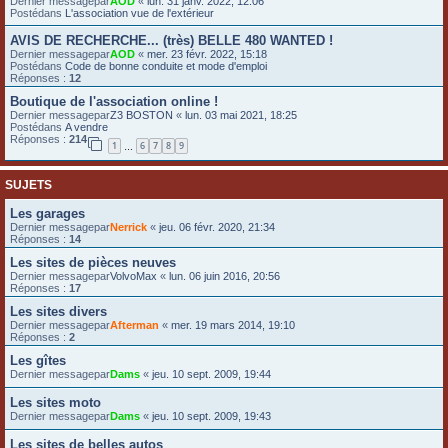
Dernier messagepar
AOD
«
lun. 31 janv. 2022, 12:06
Postédans
L'association vue de l'extérieur
e
r
AVIS DE RECHERCHE... (très) BELLE 480 WANTED !
Dernier messagepar
AOD
«
mer. 23 févr. 2022, 15:18
Postédans
Code de bonne conduite et mode d'emploi
Réponses :
12
Boutique de l'association online !
Dernier messagepar
Z3 BOSTON
«
lun. 03 mai 2021, 18:25
Postédans
A vendre
Réponses :
214
1
6
7
8
9
…
SUJETS
Les garages
Dernier messagepar
Nerrick
«
jeu. 06 févr. 2020, 21:34
Réponses :
14
Les sites de pièces neuves
Dernier messagepar
VolvoMax
«
lun. 06 juin 2016, 20:56
Réponses :
17
Les sites divers
Dernier messagepar
Afterman
«
mer. 19 mars 2014, 19:10
Réponses :
2
Les gîtes
Dernier messagepar
Dams
«
jeu. 10 sept. 2009, 19:44
Les sites moto
Dernier messagepar
Dams
«
jeu. 10 sept. 2009, 19:43
Les sites de belles autos