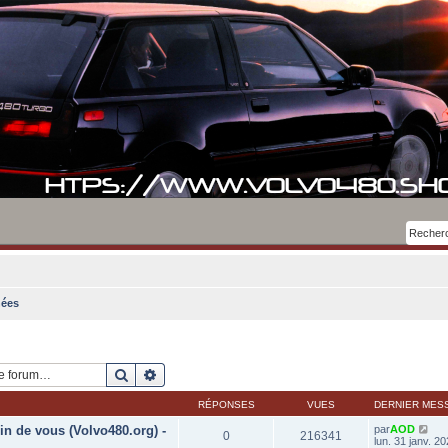
ées
Rechercher
Recherche avancée
RÉPONSES
VUES
DERNIER MES
in de vous (Volvo480.org) -
par
AOD
0
216341
lun. 31 janv. 2