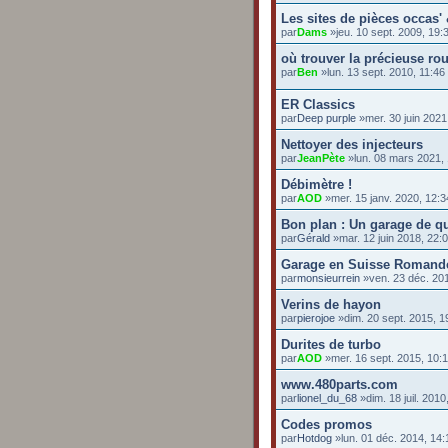
Les sites de pièces occas'
par
Dams
»jeu. 10 sept. 2009, 19:
où trouver la précieuse r
par
Ben
»lun. 13 sept. 2010, 11:46
ER Classics
par
Deep purple
»mer. 30 juin 2021
Nettoyer des injecteurs
par
JeanPète
»lun. 08 mars 2021,
Débimètre !
par
AOD
»mer. 15 janv. 2020, 12:3
Bon plan : Un garage de qu
par
Gérald
»mar. 12 juin 2018, 22:
Garage en Suisse Romand
par
monsieurrein
»ven. 23 déc. 201
Verins de hayon
par
pierojoe
»dim. 20 sept. 2015, 1
Durites de turbo
par
AOD
»mer. 16 sept. 2015, 10:
www.480parts.com
par
lionel_du_68
»dim. 18 juil. 2010
Codes promos
par
Hotdog
»lun. 01 déc. 2014, 14: