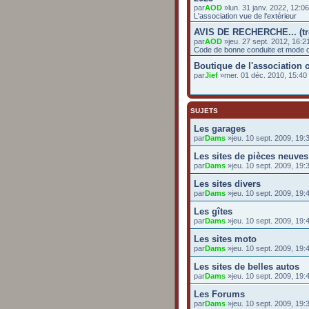
par
AOD
»lun. 31 janv. 2022, 12:0
L'association vue de l'extérieur
AVIS DE RECHERCHE... (t
par
AOD
»jeu. 27 sept. 2012, 16:2
Code de bonne conduite et mode d
Boutique de l'association o
par
Jief
»mer. 01 déc. 2010, 15:4
SUJETS
Les garages
par
Dams
»jeu. 10 sept. 2009, 19:
Les sites de pièces neuves
par
Dams
»jeu. 10 sept. 2009, 19:
Les sites divers
par
Dams
»jeu. 10 sept. 2009, 19:
Les gîtes
par
Dams
»jeu. 10 sept. 2009, 19:
Les sites moto
par
Dams
»jeu. 10 sept. 2009, 19:
Les sites de belles autos
par
Dams
»jeu. 10 sept. 2009, 19:
Les Forums
par
Dams
»jeu. 10 sept. 2009, 19: