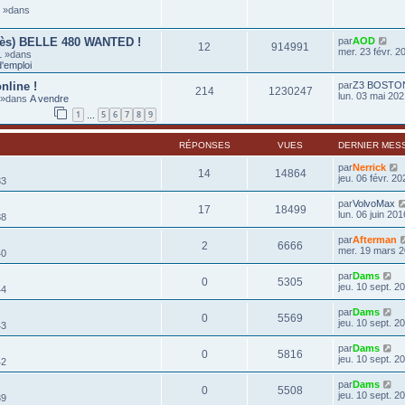
6 »dans
rès) BELLE 480 WANTED !
par
AOD
12
914991
mer. 23 févr. 2
1 »dans
'emploi
nline !
par
Z3 BOSTO
214
1230247
lun. 03 mai 202
0 »dans
A vendre
1
5
6
7
8
9
…
RÉPONSES
VUES
DERNIER MES
par
Nerrick
14
14864
jeu. 06 févr. 2
33
par
VolvoMax
17
18499
lun. 06 juin 201
38
par
Afterman
2
6666
mer. 19 mars 2
40
par
Dams
0
5305
jeu. 10 sept. 2
44
par
Dams
0
5569
jeu. 10 sept. 2
43
par
Dams
0
5816
jeu. 10 sept. 2
42
par
Dams
0
5508
jeu. 10 sept. 2
39