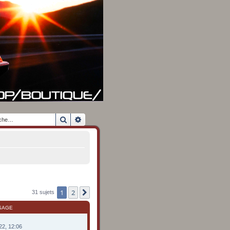
Rechercher
Recherche avancée
1
2
Suivante
31 sujets
SAGE
022, 12:06