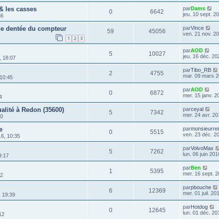
 & les casses
par
Dams
0
6642
jeu. 10 sept. 2
36
oue dentée du compteur
par
Vince
59
45056
ven. 21 nov. 2
1
2
3
par
AOD
5
10027
jeu. 16 déc. 20
, 18:07
par
Tibo_RB
2
4755
mar. 09 mars 2
 10:45
par
AOD
0
6872
mer. 15 janv. 2
4
alité à Redon (35600)
par
ceyal
5
7342
mer. 24 avr. 20
00
e
par
monsieurrei
0
5515
ven. 23 déc. 2
6, 10:35
par
VolvoMax
5
7262
lun. 06 juin 201
9:17
par
Ben
1
5395
mer. 16 sept. 2
12
par
pbouche
6
12369
mer. 01 juil. 20
, 19:39
par
Hotdog
0
12645
lun. 01 déc. 20
12