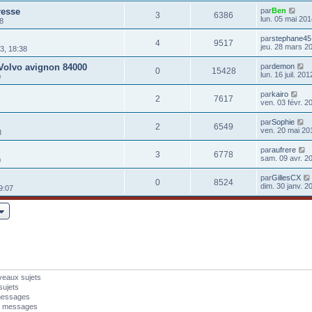
resse
par
Ben
3
6386
lun. 05 mai 201
8
par
stephane45
4
9517
jeu. 28 mars 2
3, 18:38
Volvo avignon 84000
par
demon
0
15428
lun. 16 juil. 20
0
par
kairo
2
7617
ven. 03 févr. 2
par
Sophie
2
6549
ven. 20 mai 20
8
par
aufrere
3
6778
sam. 09 avr. 20
0
par
GillesCX
0
8524
dim. 30 janv. 2
9:07
veaux sujets
sujets
messages
s messages