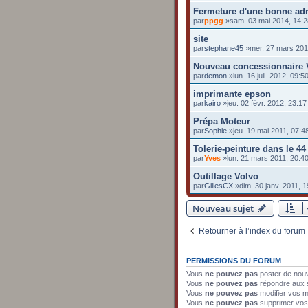
Fermeture d'une bonne ad
par
ppgg
»sam. 03 mai 2014, 14:2
site
par
stephane45
»mer. 27 mars 201
Nouveau concessionnaire 
par
demon
»lun. 16 juil. 2012, 09:5
imprimante epson
par
kairo
»jeu. 02 févr. 2012, 23:17
Prépa Moteur
par
Sophie
»jeu. 19 mai 2011, 07:4
Tolerie-peinture dans le 44
par
Yves
»lun. 21 mars 2011, 20:4
Outillage Volvo
par
GillesCX
»dim. 30 janv. 2011, 1
Nouveau sujet
Retourner à l’index du forum
PERMISSIONS DU FORUM
Vous
ne pouvez pas
poster de nou
Vous
ne pouvez pas
répondre aux 
Vous
ne pouvez pas
modifier vos 
Vous
ne pouvez pas
supprimer vo