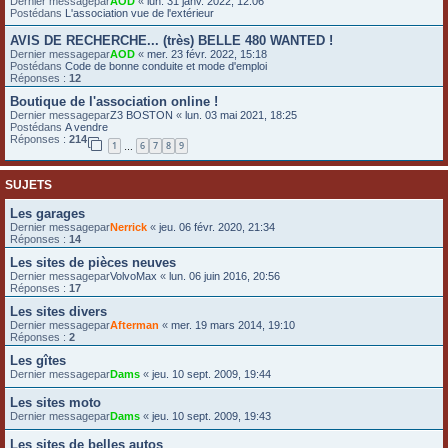
Dernier messagepar
AOD
«
lun. 31 janv. 2022, 12:06
Postédans
L'association vue de l'extérieur
e
r
AVIS DE RECHERCHE... (très) BELLE 480 WANTED !
Dernier messagepar
AOD
«
mer. 23 févr. 2022, 15:18
Postédans
Code de bonne conduite et mode d'emploi
Réponses :
12
Boutique de l'association online !
Dernier messagepar
Z3 BOSTON
«
lun. 03 mai 2021, 18:25
Postédans
A vendre
Réponses :
214
1
6
7
8
9
…
SUJETS
Les garages
Dernier messagepar
Nerrick
«
jeu. 06 févr. 2020, 21:34
Réponses :
14
Les sites de pièces neuves
Dernier messagepar
VolvoMax
«
lun. 06 juin 2016, 20:56
Réponses :
17
Les sites divers
Dernier messagepar
Afterman
«
mer. 19 mars 2014, 19:10
Réponses :
2
Les gîtes
Dernier messagepar
Dams
«
jeu. 10 sept. 2009, 19:44
Les sites moto
Dernier messagepar
Dams
«
jeu. 10 sept. 2009, 19:43
Les sites de belles autos