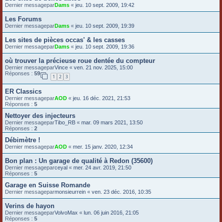
Dernier messagepar
Dams
«
jeu. 10 sept. 2009, 19:42
Les Forums
Dernier messagepar
Dams
«
jeu. 10 sept. 2009, 19:39
Les sites de pièces occas' & les casses
Dernier messagepar
Dams
«
jeu. 10 sept. 2009, 19:36
où trouver la précieuse roue dentée du compteur
Dernier messagepar
Vince
«
ven. 21 nov. 2025, 15:00
Réponses :
59
1
2
3
ER Classics
Dernier messagepar
AOD
«
jeu. 16 déc. 2021, 21:53
Réponses :
5
Nettoyer des injecteurs
Dernier messagepar
Tibo_RB
«
mar. 09 mars 2021, 13:50
Réponses :
2
Débimètre !
Dernier messagepar
AOD
«
mer. 15 janv. 2020, 12:34
Bon plan : Un garage de qualité à Redon (35600)
Dernier messagepar
ceyal
«
mer. 24 avr. 2019, 21:50
Réponses :
5
Garage en Suisse Romande
Dernier messagepar
monsieurrein
«
ven. 23 déc. 2016, 10:35
Verins de hayon
Dernier messagepar
VolvoMax
«
lun. 06 juin 2016, 21:05
Réponses :
5