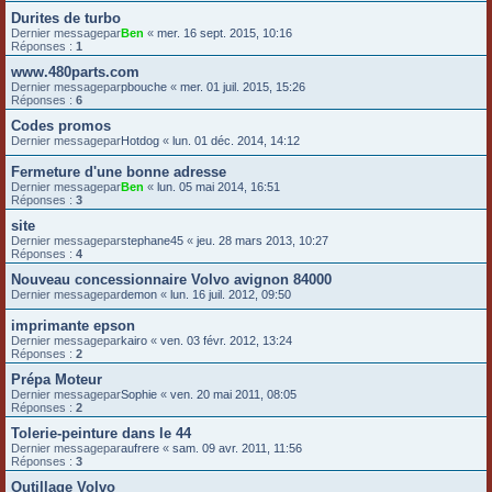
Durites de turbo
Dernier messagepar
Ben
«
mer. 16 sept. 2015, 10:16
Réponses :
1
www.480parts.com
Dernier messagepar
pbouche
«
mer. 01 juil. 2015, 15:26
Réponses :
6
Codes promos
Dernier messagepar
Hotdog
«
lun. 01 déc. 2014, 14:12
Fermeture d'une bonne adresse
Dernier messagepar
Ben
«
lun. 05 mai 2014, 16:51
Réponses :
3
site
Dernier messagepar
stephane45
«
jeu. 28 mars 2013, 10:27
Réponses :
4
Nouveau concessionnaire Volvo avignon 84000
Dernier messagepar
demon
«
lun. 16 juil. 2012, 09:50
imprimante epson
Dernier messagepar
kairo
«
ven. 03 févr. 2012, 13:24
Réponses :
2
Prépa Moteur
Dernier messagepar
Sophie
«
ven. 20 mai 2011, 08:05
Réponses :
2
Tolerie-peinture dans le 44
Dernier messagepar
aufrere
«
sam. 09 avr. 2011, 11:56
Réponses :
3
Outillage Volvo