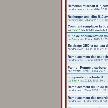
Refection faisceau d'inject
par
vtec
»sam. 17 mai 2014, 17:11
Recharger une clim R12 av
par
ceyal
»lun. 23 août 2010, 15:38
Comment remplacer la buse 
par
AOD
»mar. 30 janv. 2024, 22:5
mine de documentation vo
par
Ben
»mar. 21 nov. 2023, 21:53
Eclairage OBD et tableau 
par
vtec
»ven. 26 juin 2009, 22:29
Remplacement des cabocho
par
vtec
»mer. 07 août 2019, 23:42
Panne - Pompe a carburant
par
Sylvain11
»mer. 25 mai 2022, 1
comparateur de boite JB
par
Ben
»mar. 02 juil. 2013, 10:14
Remplacement du kit de dis
par
vtec
»lun. 03 mai 2010, 13:03
Remplacement des amortis
par
vtec
»jeu. 17 déc. 2015, 00:28