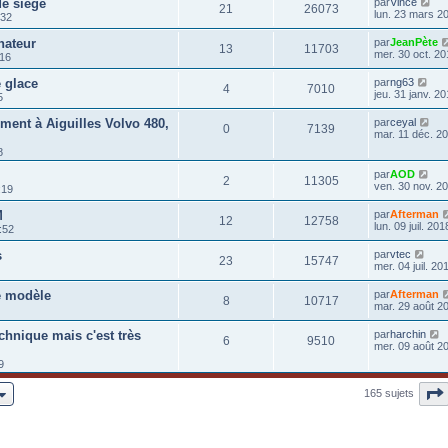
e siege
par
Vince
21
26073
lun. 23 mars 2
:32
nateur
par
JeanPète
13
11703
mer. 30 oct. 20
:16
 glace
par
ng63
4
7010
jeu. 31 janv. 2
5
ment à Aiguilles Volvo 480,
par
ceyal
0
7139
mar. 11 déc. 2
8
par
AOD
2
11305
ven. 30 nov. 20
:19
M
par
Afterman
12
12758
lun. 09 juil. 20
:52
s
par
vtec
23
15747
mer. 04 juil. 20
e modèle
par
Afterman
8
10717
mar. 29 août 2
chnique mais c'est très
par
harchin
6
9510
mer. 09 août 2
9
165 sujets