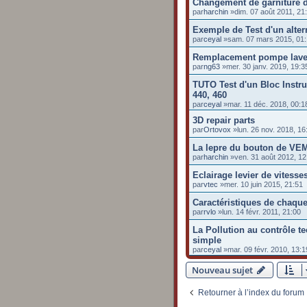
Changement de garniture d
par
harchin
»dim. 07 août 2011, 21
Exemple de Test d'un alter
par
ceyal
»sam. 07 mars 2015, 01
Remplacement pompe lave
par
ng63
»mer. 30 janv. 2019, 19:3
TUTO Test d'un Bloc Instru
440, 460
par
ceyal
»mar. 11 déc. 2018, 00:1
3D repair parts
par
Ortovox
»lun. 26 nov. 2018, 16
La lepre du bouton de VE
par
harchin
»ven. 31 août 2012, 12
Eclairage levier de vitesse
par
vtec
»mer. 10 juin 2015, 21:51
Caractéristiques de chaqu
par
rvlo
»lun. 14 févr. 2011, 21:00
La Pollution au contrôle te
simple
par
ceyal
»mar. 09 févr. 2010, 13:1
Nouveau sujet
Retourner à l’index du forum