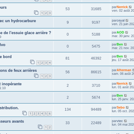
eurs
par
Nerrick
53
31685
ven. 02 août 2
1
2
3
ec un hydrocarbure
par
ceyal
9
9197
ven. 21 juin 20
de l'essuie glace arrière ?
par
AOD
0
5188
mar. 30 janv. 2
9
lvo
par
Ben
0
5475
mar. 21 nov. 2
de bord
par
Ben
81
46392
jeu. 17 août 20
1
2
3
4
ns de feux arrières
par
Afterman
56
86615
sam. 06 août 2
1
2
3
 inopérante
par
Nerrick
2
3710
lun. 01 août 20
1:10
par
Ben
2
5674
lun. 25 janv. 2
tribution.
par
Sebo
134
94489
lun. 05 oct. 20
1
2
3
4
5
6
seurs avants
par
vtec
33
22489
lun. 04 mai 202
1
2