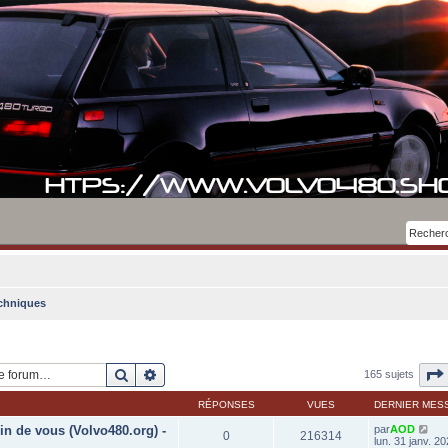
chniques
Rechercher
Recherche avancée
165 sujets
RÉPONSES
VUES
DERNIER MES
in de vous (Volvo480.org) -
par
AOD
0
216314
lun. 31 janv. 2