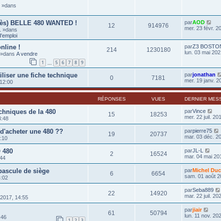
6 »dans
rès) BELLE 480 WANTED !
par
AOD
12
914976
mer. 23 févr. 2
1 »dans
'emploi
nline !
par
Z3 BOSTO
214
1230180
lun. 03 mai 202
0 »dans
A vendre
1
5
6
7
8
9
…
tiliser une fiche technique
par
jonathan
0
7181
mer. 19 janv. 2
 12:00
RÉPONSES
VUES
DERNIER MES
echniques de la 480
par
Vince
15
18253
mer. 22 juil. 20
3:48
 d'acheter une 480 ??
par
pierre75
19
20737
mar. 03 déc. 2
8:10
 480
par
JL-L
2
16524
mar. 04 mai 20
:44
 bascule de siège
par
Michel Duc
6
6654
sam. 01 août 2
4:02
par
Seba889
22
14920
mar. 22 juil. 20
 2017, 14:55
par
jiair
61
50794
lun. 11 nov. 20
:46
1
2
3