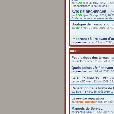
par
AOD
»lun. 31 janv. 2022, 12:0
L'association vue de l'extérieur
AVIS DE RECHERCHE... (t
par
AOD
»jeu. 27 sept. 2012, 16:2
Code de bonne conduite et mode d
Boutique de l'association o
par
Jief
»mer. 01 déc. 2010, 15:4
Important : à lire avant d'u
par
jonathan
»mer. 19 janv. 2005,
SUJETS
Petit lexique des termes t
par
quatorze
»mer. 11 oct. 2006, 2
Quels points vérifier avant
par
jonathan
»jeu. 24 juil. 2003, 1
COTE ESTIMATIVE VOLVO
par
domi/56
»ven. 12 juin 2009, 22
Réparation de la tirette de
par
Tibo_RB
»jeu. 15 août 2019, 1
Lève-vitre réparation
par
Michel Ducuroir
»lun. 07 août
Manuels de Service.
par
jihem64
»dim. 18 nov. 2012, 22