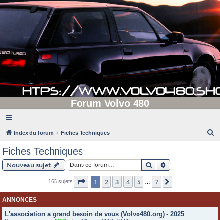
Forum Volvo 480
R
Index du forum
Fiches Techniques
e
Fiches Techniques
c
Rechercher
Recherche avanc
Nouveau sujet
h
e
Page
1
sur
7
1
2
3
4
5
7
Suivante
165 sujets
…
r
ANNONCES
c
L'association a grand besoin de vous (Volvo480.org) - 2025
h