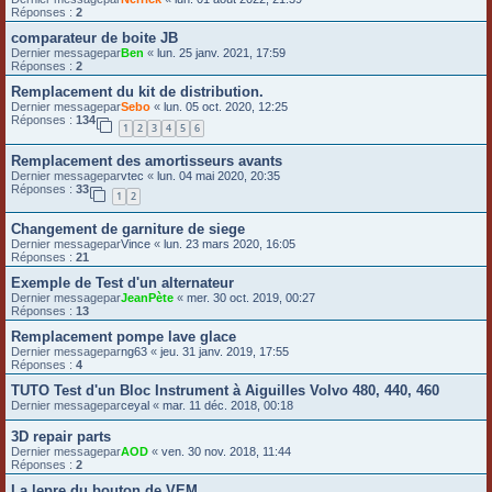
Réponses :
2
comparateur de boite JB
Dernier messagepar
Ben
«
lun. 25 janv. 2021, 17:59
Réponses :
2
Remplacement du kit de distribution.
Dernier messagepar
Sebo
«
lun. 05 oct. 2020, 12:25
Réponses :
134
1
2
3
4
5
6
Remplacement des amortisseurs avants
Dernier messagepar
vtec
«
lun. 04 mai 2020, 20:35
Réponses :
33
1
2
Changement de garniture de siege
Dernier messagepar
Vince
«
lun. 23 mars 2020, 16:05
Réponses :
21
Exemple de Test d'un alternateur
Dernier messagepar
JeanPète
«
mer. 30 oct. 2019, 00:27
Réponses :
13
Remplacement pompe lave glace
Dernier messagepar
ng63
«
jeu. 31 janv. 2019, 17:55
Réponses :
4
TUTO Test d'un Bloc Instrument à Aiguilles Volvo 480, 440, 460
Dernier messagepar
ceyal
«
mar. 11 déc. 2018, 00:18
3D repair parts
Dernier messagepar
AOD
«
ven. 30 nov. 2018, 11:44
Réponses :
2
La lepre du bouton de VEM