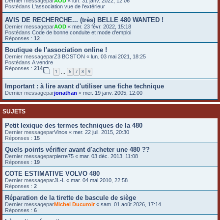
Dernier messagepar
AOD
«
lun. 31 janv. 2022, 12:06
Postédans
L'association vue de l'extérieur
e
r
AVIS DE RECHERCHE... (très) BELLE 480 WANTED !
Dernier messagepar
AOD
«
mer. 23 févr. 2022, 15:18
Postédans
Code de bonne conduite et mode d'emploi
Réponses :
12
Boutique de l'association online !
Dernier messagepar
Z3 BOSTON
«
lun. 03 mai 2021, 18:25
Postédans
A vendre
Réponses :
214
1
6
7
8
9
…
Important : à lire avant d'utiliser une fiche technique
Dernier messagepar
jonathan
«
mer. 19 janv. 2005, 12:00
SUJETS
Petit lexique des termes techniques de la 480
Dernier messagepar
Vince
«
mer. 22 juil. 2015, 20:30
Réponses :
15
Quels points vérifier avant d'acheter une 480 ??
Dernier messagepar
pierre75
«
mar. 03 déc. 2013, 11:08
Réponses :
19
COTE ESTIMATIVE VOLVO 480
Dernier messagepar
JL-L
«
mar. 04 mai 2010, 22:58
Réponses :
2
Réparation de la tirette de bascule de siège
Dernier messagepar
Michel Ducuroir
«
sam. 01 août 2026, 17:14
Réponses :
6