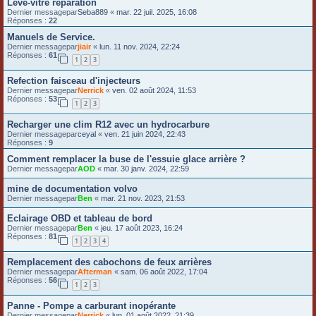
Lève-vitre réparation
Dernier messagepar
Seba889
«
mar. 22 juil. 2025, 16:08
Réponses :
22
Manuels de Service.
Dernier messagepar
jiair
«
lun. 11 nov. 2024, 22:24
Réponses :
61
1
2
3
Refection faisceau d'injecteurs
Dernier messagepar
Nerrick
«
ven. 02 août 2024, 11:53
Réponses :
53
1
2
3
Recharger une clim R12 avec un hydrocarbure
Dernier messagepar
ceyal
«
ven. 21 juin 2024, 22:43
Réponses :
9
Comment remplacer la buse de l'essuie glace arrière ?
Dernier messagepar
AOD
«
mar. 30 janv. 2024, 22:59
mine de documentation volvo
Dernier messagepar
Ben
«
mar. 21 nov. 2023, 21:53
Eclairage OBD et tableau de bord
Dernier messagepar
Ben
«
jeu. 17 août 2023, 16:24
Réponses :
81
1
2
3
4
Remplacement des cabochons de feux arrières
Dernier messagepar
Afterman
«
sam. 06 août 2022, 17:04
Réponses :
56
1
2
3
Panne - Pompe a carburant inopérante
Dernier messagepar
Nerrick
«
lun. 01 août 2022, 21:39