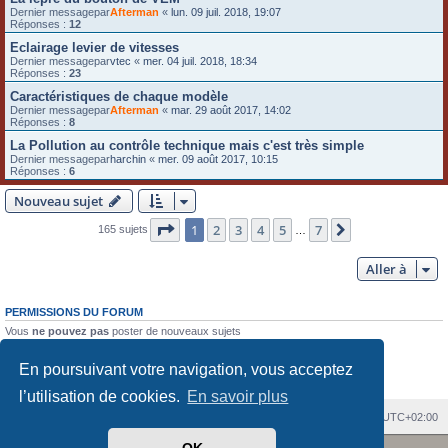
Dernier messagepar
Afterman
«
lun. 09 juil. 2018, 19:07
Réponses :
12
Eclairage levier de vitesses
Dernier messagepar
vtec
«
mer. 04 juil. 2018, 18:34
Réponses :
23
Caractéristiques de chaque modèle
Dernier messagepar
Afterman
«
mar. 29 août 2017, 14:02
Réponses :
8
La Pollution au contrôle technique mais c'est très simple
Dernier messagepar
harchin
«
mer. 09 août 2017, 10:15
Réponses :
6
Nouveau sujet
Page
1
sur
7
1
2
3
4
5
7
Suivante
165 sujets
…
Aller à
PERMISSIONS DU FORUM
Vous
ne pouvez pas
poster de nouveaux sujets
Vous
ne pouvez pas
répondre aux sujets
Vous
ne pouvez pas
modifier vos messages
En poursuivant votre navigation, vous acceptez
Vous
ne pouvez pas
supprimer vos messages
Vous
ne pouvez pas
joindre des fichiers
l’utilisation de cookies.
En savoir plus
Index du forum
Heures au format
UTC+02:00
Revolution style by
Semi_Deus