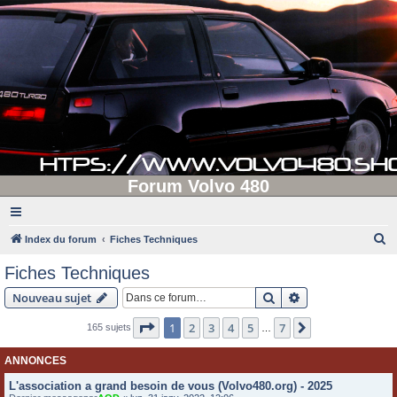
Forum Volvo 480
R
Index du forum
Fiches Techniques
e
Fiches Techniques
c
Rechercher
Recherche avanc
Nouveau sujet
h
e
Page
1
sur
7
1
2
3
4
5
7
Suivante
165 sujets
…
r
ANNONCES
c
L'association a grand besoin de vous (Volvo480.org) - 2025
h