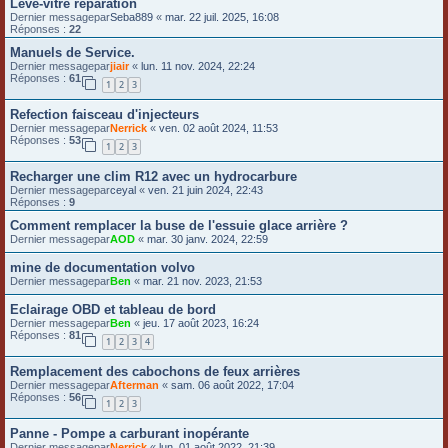
Lève-vitre réparation
Dernier messagepar
Seba889
«
mar. 22 juil. 2025, 16:08
Réponses :
22
Manuels de Service.
Dernier messagepar
jiair
«
lun. 11 nov. 2024, 22:24
Réponses :
61
1
2
3
Refection faisceau d'injecteurs
Dernier messagepar
Nerrick
«
ven. 02 août 2024, 11:53
Réponses :
53
1
2
3
Recharger une clim R12 avec un hydrocarbure
Dernier messagepar
ceyal
«
ven. 21 juin 2024, 22:43
Réponses :
9
Comment remplacer la buse de l'essuie glace arrière ?
Dernier messagepar
AOD
«
mar. 30 janv. 2024, 22:59
mine de documentation volvo
Dernier messagepar
Ben
«
mar. 21 nov. 2023, 21:53
Eclairage OBD et tableau de bord
Dernier messagepar
Ben
«
jeu. 17 août 2023, 16:24
Réponses :
81
1
2
3
4
Remplacement des cabochons de feux arrières
Dernier messagepar
Afterman
«
sam. 06 août 2022, 17:04
Réponses :
56
1
2
3
Panne - Pompe a carburant inopérante
Dernier messagepar
Nerrick
«
lun. 01 août 2022, 21:39