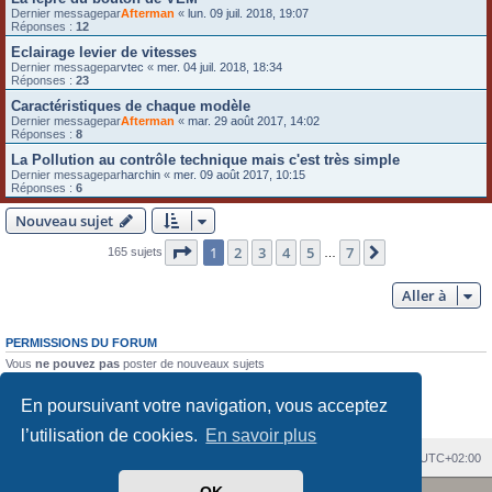
Dernier messagepar
Afterman
«
lun. 09 juil. 2018, 19:07
Réponses :
12
Eclairage levier de vitesses
Dernier messagepar
vtec
«
mer. 04 juil. 2018, 18:34
Réponses :
23
Caractéristiques de chaque modèle
Dernier messagepar
Afterman
«
mar. 29 août 2017, 14:02
Réponses :
8
La Pollution au contrôle technique mais c'est très simple
Dernier messagepar
harchin
«
mer. 09 août 2017, 10:15
Réponses :
6
Nouveau sujet
Page
1
sur
7
1
2
3
4
5
7
Suivante
165 sujets
…
Aller à
PERMISSIONS DU FORUM
Vous
ne pouvez pas
poster de nouveaux sujets
Vous
ne pouvez pas
répondre aux sujets
Vous
ne pouvez pas
modifier vos messages
En poursuivant votre navigation, vous acceptez
Vous
ne pouvez pas
supprimer vos messages
Vous
ne pouvez pas
joindre des fichiers
l’utilisation de cookies.
En savoir plus
Index du forum
Heures au format
UTC+02:00
Revolution style by
Semi_Deus