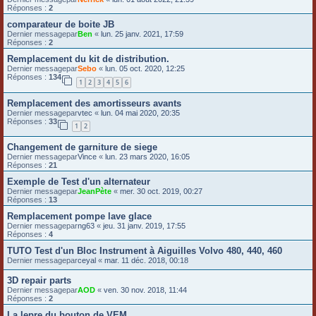
Réponses :
2
comparateur de boite JB
Dernier messagepar
Ben
«
lun. 25 janv. 2021, 17:59
Réponses :
2
Remplacement du kit de distribution.
Dernier messagepar
Sebo
«
lun. 05 oct. 2020, 12:25
Réponses :
134
1
2
3
4
5
6
Remplacement des amortisseurs avants
Dernier messagepar
vtec
«
lun. 04 mai 2020, 20:35
Réponses :
33
1
2
Changement de garniture de siege
Dernier messagepar
Vince
«
lun. 23 mars 2020, 16:05
Réponses :
21
Exemple de Test d'un alternateur
Dernier messagepar
JeanPète
«
mer. 30 oct. 2019, 00:27
Réponses :
13
Remplacement pompe lave glace
Dernier messagepar
ng63
«
jeu. 31 janv. 2019, 17:55
Réponses :
4
TUTO Test d'un Bloc Instrument à Aiguilles Volvo 480, 440, 460
Dernier messagepar
ceyal
«
mar. 11 déc. 2018, 00:18
3D repair parts
Dernier messagepar
AOD
«
ven. 30 nov. 2018, 11:44
Réponses :
2
La lepre du bouton de VEM