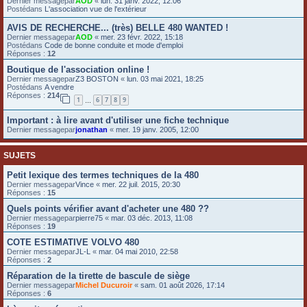
Dernier messagepar
AOD
«
lun. 31 janv. 2022, 12:06
Postédans
L'association vue de l'extérieur
e
r
AVIS DE RECHERCHE... (très) BELLE 480 WANTED !
Dernier messagepar
AOD
«
mer. 23 févr. 2022, 15:18
Postédans
Code de bonne conduite et mode d'emploi
Réponses :
12
Boutique de l'association online !
Dernier messagepar
Z3 BOSTON
«
lun. 03 mai 2021, 18:25
Postédans
A vendre
Réponses :
214
1
6
7
8
9
…
Important : à lire avant d'utiliser une fiche technique
Dernier messagepar
jonathan
«
mer. 19 janv. 2005, 12:00
SUJETS
Petit lexique des termes techniques de la 480
Dernier messagepar
Vince
«
mer. 22 juil. 2015, 20:30
Réponses :
15
Quels points vérifier avant d'acheter une 480 ??
Dernier messagepar
pierre75
«
mar. 03 déc. 2013, 11:08
Réponses :
19
COTE ESTIMATIVE VOLVO 480
Dernier messagepar
JL-L
«
mar. 04 mai 2010, 22:58
Réponses :
2
Réparation de la tirette de bascule de siège
Dernier messagepar
Michel Ducuroir
«
sam. 01 août 2026, 17:14
Réponses :
6