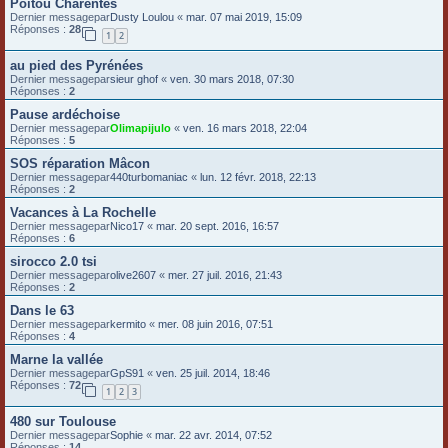
Poitou Charentes
Dernier messagepar
Dusty Loulou
«
mar. 07 mai 2019, 15:09
Réponses :
28
1
2
au pied des Pyrénées
Dernier messagepar
sieur ghof
«
ven. 30 mars 2018, 07:30
Réponses :
2
Pause ardéchoise
Dernier messagepar
Olimapijulo
«
ven. 16 mars 2018, 22:04
Réponses :
5
SOS réparation Mâcon
Dernier messagepar
440turbomaniac
«
lun. 12 févr. 2018, 22:13
Réponses :
2
Vacances à La Rochelle
Dernier messagepar
Nico17
«
mar. 20 sept. 2016, 16:57
Réponses :
6
sirocco 2.0 tsi
Dernier messagepar
olive2607
«
mer. 27 juil. 2016, 21:43
Réponses :
2
Dans le 63
Dernier messagepar
kermito
«
mer. 08 juin 2016, 07:51
Réponses :
4
Marne la vallée
Dernier messagepar
GpS91
«
ven. 25 juil. 2014, 18:46
Réponses :
72
1
2
3
480 sur Toulouse
Dernier messagepar
Sophie
«
mar. 22 avr. 2014, 07:52
Réponses :
14