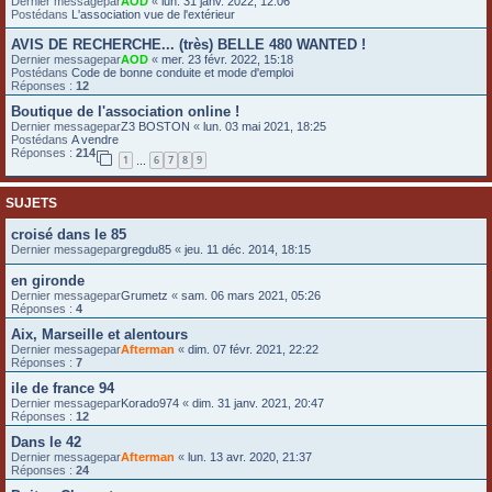
Dernier messagepar
AOD
«
lun. 31 janv. 2022, 12:06
Postédans
L'association vue de l'extérieur
e
r
AVIS DE RECHERCHE... (très) BELLE 480 WANTED !
Dernier messagepar
AOD
«
mer. 23 févr. 2022, 15:18
Postédans
Code de bonne conduite et mode d'emploi
Réponses :
12
Boutique de l'association online !
Dernier messagepar
Z3 BOSTON
«
lun. 03 mai 2021, 18:25
Postédans
A vendre
Réponses :
214
1
6
7
8
9
…
SUJETS
croisé dans le 85
Dernier messagepar
gregdu85
«
jeu. 11 déc. 2014, 18:15
en gironde
Dernier messagepar
Grumetz
«
sam. 06 mars 2021, 05:26
Réponses :
4
Aix, Marseille et alentours
Dernier messagepar
Afterman
«
dim. 07 févr. 2021, 22:22
Réponses :
7
ile de france 94
Dernier messagepar
Korado974
«
dim. 31 janv. 2021, 20:47
Réponses :
12
Dans le 42
Dernier messagepar
Afterman
«
lun. 13 avr. 2020, 21:37
Réponses :
24