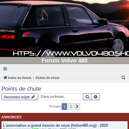
Forum Volvo 480
R
Index du forum
Points de chute
e
Points de chute
c
Rechercher
Recherche avanc
Nouveau sujet
h
e
1
2
Suivante
49 sujets
r
ANNONCES
c
L'association a grand besoin de vous (Volvo480.org) - 2025
h