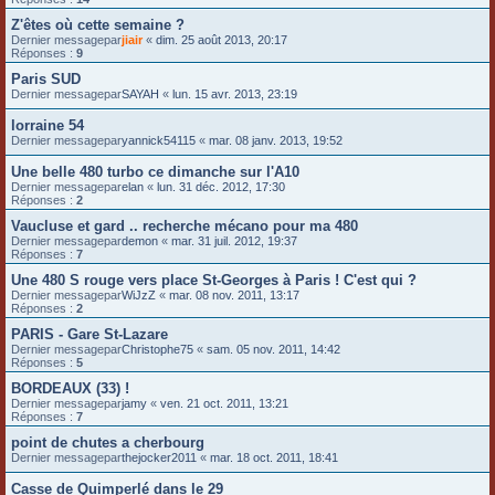
Z'êtes où cette semaine ?
Dernier messagepar
jiair
«
dim. 25 août 2013, 20:17
Réponses :
9
Paris SUD
Dernier messagepar
SAYAH
«
lun. 15 avr. 2013, 23:19
lorraine 54
Dernier messagepar
yannick54115
«
mar. 08 janv. 2013, 19:52
Une belle 480 turbo ce dimanche sur l'A10
Dernier messagepar
elan
«
lun. 31 déc. 2012, 17:30
Réponses :
2
Vaucluse et gard .. recherche mécano pour ma 480
Dernier messagepar
demon
«
mar. 31 juil. 2012, 19:37
Réponses :
7
Une 480 S rouge vers place St-Georges à Paris ! C'est qui ?
Dernier messagepar
WiJzZ
«
mar. 08 nov. 2011, 13:17
Réponses :
2
PARIS - Gare St-Lazare
Dernier messagepar
Christophe75
«
sam. 05 nov. 2011, 14:42
Réponses :
5
BORDEAUX (33) !
Dernier messagepar
jamy
«
ven. 21 oct. 2011, 13:21
Réponses :
7
point de chutes a cherbourg
Dernier messagepar
thejocker2011
«
mar. 18 oct. 2011, 18:41
Casse de Quimperlé dans le 29