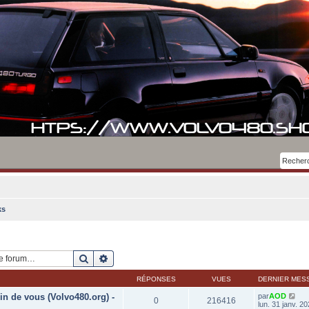
ks
Rechercher
Recherche avancée
RÉPONSES
VUES
DERNIER MES
in de vous (Volvo480.org) -
par
AOD
0
216416
lun. 31 janv. 2