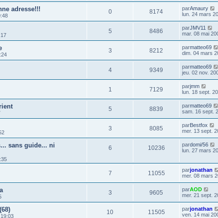
nne adresse!!!
par
Amaury
0
8174
lun. 24 mars 2
0:48
par
JMV11
5
8486
mar. 08 mai 20
:17
e
par
matteo69
3
8212
dim. 04 mars 2
:24
par
matteo69
4
9349
jeu. 02 nov. 20
par
jmm
1
7129
lun. 18 sept. 2
rient
par
matteo69
5
8839
sam. 16 sept. 
7
par
Bestfox
3
8085
mer. 13 sept. 2
52
.. sans guide... ni
par
domi/56
6
10236
lun. 27 mars 2
:35
par
jonathan
7
11055
mer. 08 mars 2
a
par
AOD
3
9605
mer. 21 sept. 2
5
(68)
par
jonathan
10
11505
ven. 14 mai 20
 19:03