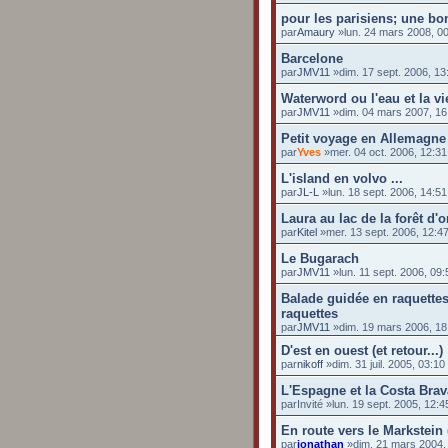
pour les parisiens; une bo
par
Amaury
»lun. 24 mars 2008, 0
Barcelone
par
JMV11
»dim. 17 sept. 2006, 13
Waterword ou l'eau et la vi
par
JMV11
»dim. 04 mars 2007, 16
Petit voyage en Allemagne
par
Yves
»mer. 04 oct. 2006, 12:31
L'island en volvo ...
par
JL-L
»lun. 18 sept. 2006, 14:51
Laura au lac de la forêt d'o
par
Kitel
»mer. 13 sept. 2006, 12:4
Le Bugarach
par
JMV11
»lun. 11 sept. 2006, 09:
Balade guidée en raquettes.
raquettes
par
JMV11
»dim. 19 mars 2006, 18
D'est en ouest (et retour...)
par
nikoff
»dim. 31 juil. 2005, 03:10
L'Espagne et la Costa Brav
par
Invité
»lun. 19 sept. 2005, 12:4
En route vers le Markstein 
par
jonathan
»dim. 21 mars 2004,