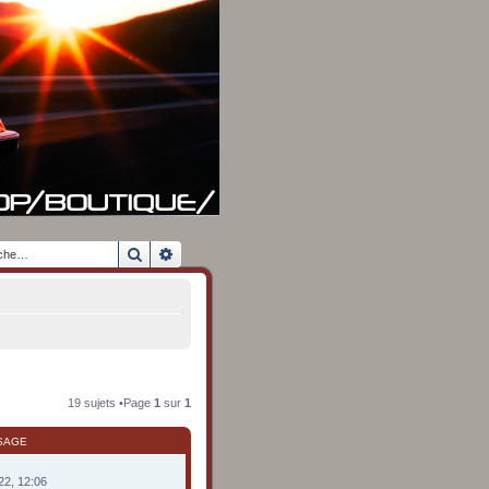
Rechercher
Recherche avancée
19 sujets •Page
1
sur
1
SAGE
022, 12:06