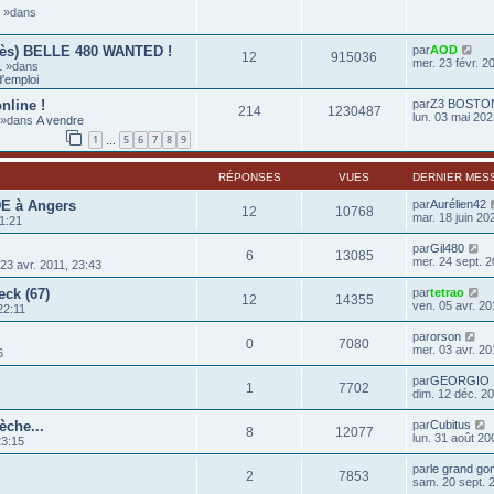
6 »dans
rès) BELLE 480 WANTED !
par
AOD
12
915036
mer. 23 févr. 2
1 »dans
'emploi
nline !
par
Z3 BOSTO
214
1230487
lun. 03 mai 202
0 »dans
A vendre
1
5
6
7
8
9
…
RÉPONSES
VUES
DERNIER MES
DE à Angers
par
Aurélien42
12
10768
mar. 18 juin 20
21:21
par
Gil480
6
13085
mer. 24 sept. 2
3 avr. 2011, 23:43
eck (67)
par
tetrao
12
14355
ven. 05 avr. 20
22:11
par
orson
0
7080
mer. 03 avr. 20
6
par
GEORGIO
1
7702
dim. 12 déc. 20
èche...
par
Cubitus
8
12077
lun. 31 août 20
23:15
par
le grand go
2
7853
sam. 20 sept. 