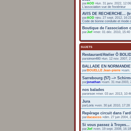
par
AOD
»lun. 31 janv. 2022, 12:0
L'association vue de l'extérieur
AVIS DE RECHERCHE... (t
par
AOD
»jeu. 27 sept. 2012, 16:2
Code de bonne conduite et mode d
Boutique de l'association o
par
Jief
»mer. 01 déc. 2010, 15:4
SUJETS
Restaurant/Atelier Ô BOLI
par
simon480
»lun. 12 nov. 2007, 
BALLADE EN NORMANDIE
par
BOUELLE Jean-pierre
»sam. 2
Sarrebourg (57) --> Schirm
par
jonathan
»sam. 31 mai 2003, 
nos balades
par
orson
»mer. 03 avr. 2013, 10:4
Jura
par
Loris
»ven. 30 juil. 2010, 17:28
Repérage circuit dans l'ard
par
dacascos
»dim. 27 juin 2004, 
Si vous passez à Troyes...
par
Jief
»ven. 19 sept. 2008, 16:18