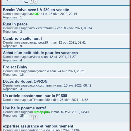
1
2
Breaks Volvo avec LA 480 en vedette
Dernier messagepar
AOD
«
lun. 28 févr. 2022, 22:14
Réponses :
1
Rust in peace
Dernier messagepar
xxxxxxtrrrrmm
«
ven. 05 nov. 2021, 09:34
Réponses :
3
Cambriolé cette nuit !
Dernier messagepar
cathpeta29
«
mar. 12 oct. 2021, 09:41
Réponses :
9
Achat d'un petit bidule pour les vacances
Dernier messagepar
Vince
«
lun. 12 juil. 2021, 17:27
Réponses :
4
Project Binky
Dernier messagepar
antgomez
«
sam. 24 avr. 2021, 20:21
Réponses :
16
Décès de Robert OPRON
Dernier messagepar
xxxxxxtrrrrmm
«
mar. 13 avr. 2021, 08:42
Réponses :
3
Un article passionnant sur la P1800
Dernier messagepar
Timecop480
«
dim. 28 févr. 2021, 16:52
Une belle pomme verte!
Dernier messagepar
Olimapijulo
«
mar. 16 févr. 2021, 14:40
Réponses :
25
1
2
expertise assurance et remboursement
Dernier messagepar
didier g
«
jeu. 06 août 2020, 11:04