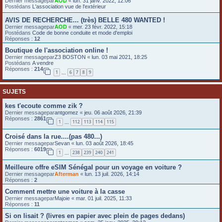
Dernier messagepar
AOD
«
lun. 31 janv. 2022, 12:06
Postédans
L'association vue de l'extérieur
e
r
AVIS DE RECHERCHE... (très) BELLE 480 WANTED !
Dernier messagepar
AOD
«
mer. 23 févr. 2022, 15:18
Postédans
Code de bonne conduite et mode d'emploi
Réponses :
12
Boutique de l'association online !
Dernier messagepar
Z3 BOSTON
«
lun. 03 mai 2021, 18:25
Postédans
A vendre
Réponses :
214
1
6
7
8
9
…
SUJETS
kes t'ecoute comme zik ?
Dernier messagepar
antgomez
«
jeu. 06 août 2026, 21:39
Réponses :
2861
1
112
113
114
115
…
Croisé dans la rue....(pas 480...)
Dernier messagepar
Sevan
«
lun. 03 août 2026, 18:45
Réponses :
6019
1
238
239
240
241
…
Meilleure offre eSIM Sénégal pour un voyage en voiture ?
Dernier messagepar
Afterman
«
lun. 13 juil. 2026, 14:14
Réponses :
2
Comment mettre une voiture à la casse
Dernier messagepar
Majoie
«
mar. 01 juil. 2025, 11:33
Réponses :
11
Si on lisait ? (livres en papier avec plein de pages dedans)