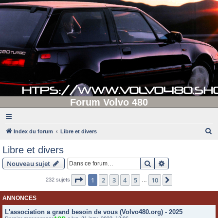
Forum Volvo 480
R
Index du forum
Libre et divers
e
Libre et divers
c
Rechercher
Recherche avanc
Nouveau sujet
h
e
Page
1
sur
10
1
2
3
4
5
10
Suivante
232 sujets
…
r
ANNONCES
c
L'association a grand besoin de vous (Volvo480.org) - 2025
h