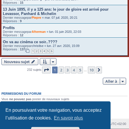
Réponses :
15
13 Juin 1895, il y a 125 ans: le jour de gloire est arrivé pour
Levassor, Panhard & Michelin
Dernier messagepar
Piepre
«
mar. 07 juil. 2020, 20:21
Réponses :
9
Profits
Dernier messagepar
Afterman
«
lun. 01 juin 2020, 22:03
Réponses :
12
On va au cinéma ce soir..????
Dernier messagepar
christlse
«
lun. 27 avr. 2020, 15:09
Réponses :
137
1
2
3
4
5
6
Nouveau sujet
Page
1
sur
10
1
2
3
4
5
10
Suivante
232 sujets
…
Aller à
PERMISSIONS DU FORUM
Vous
ne pouvez pas
poster de nouveaux sujets
Vous
ne pouvez pas
répondre aux sujets
Vous
ne pouvez pas
modifier vos messages
En poursuivant votre navigation, vous acceptez
Vous
ne pouvez pas
supprimer vos messages
Vous
ne pouvez pas
joindre des fichiers
l’utilisation de cookies.
En savoir plus
Index du forum
Heures au format
UTC+02:00