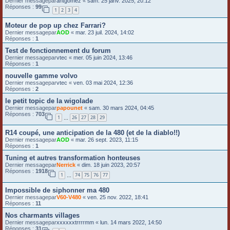
Dernier messagepar
antgomez
«
sam. 25 janv. 2025, 20:12
Réponses :
99
1
2
3
4
Moteur de pop up chez Farrari?
Dernier messagepar
AOD
«
mar. 23 juil. 2024, 14:02
Réponses :
1
Test de fonctionnement du forum
Dernier messagepar
vtec
«
mer. 05 juin 2024, 13:46
Réponses :
1
nouvelle gamme volvo
Dernier messagepar
vtec
«
ven. 03 mai 2024, 12:36
Réponses :
2
le petit topic de la wigolade
Dernier messagepar
papounet
«
sam. 30 mars 2024, 04:45
Réponses :
703
1
26
27
28
29
…
R14 coupé, une anticipation de la 480 (et de la diablo!!)
Dernier messagepar
AOD
«
mar. 26 sept. 2023, 11:15
Réponses :
1
Tuning et autres transformation honteuses
Dernier messagepar
Nerrick
«
dim. 18 juin 2023, 20:57
Réponses :
1918
1
74
75
76
77
…
Impossible de siphonner ma 480
Dernier messagepar
V60-V480
«
ven. 25 nov. 2022, 18:41
Réponses :
11
Nos charmants villages
Dernier messagepar
xxxxxxtrrrrmm
«
lun. 14 mars 2022, 14:50
Réponses :
31