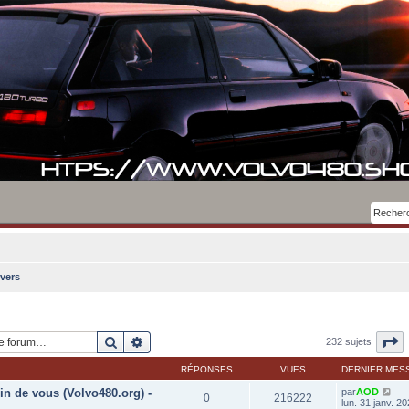
ivers
Rechercher
Recherche avancée
P
232 sujets
RÉPONSES
VUES
DERNIER MES
in de vous (Volvo480.org) -
par
AOD
0
216222
lun. 31 janv. 2