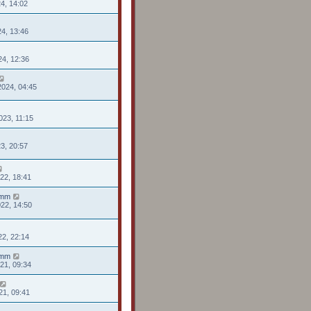
24, 14:02
24, 13:46
24, 12:36
2024, 04:45
023, 11:15
23, 20:57
022, 18:41
rmm
022, 14:50
022, 22:14
rmm
021, 09:34
21, 09:41