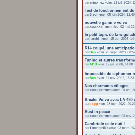
par
antgomez
»dim. 21 juil. 2024, 1
Test de fonctionnement du
par
Bredt
»mer. 05 juin 2024, 12:40
nouvelle gamme volvo
par
xxxxxxtrrrrmm
»jeu. 02 mai 20
le petit topic de la wigolad
par
harchin
»mer. 15 oct. 2008, 14
R14 coupé, une anticipation
par
Ben
»mar. 26 sept. 2023, 08:5
Tuning et autres transform
par
AOD
»lun. 17 juil. 2006, 14:08
Impossible de siphonner 
par
Ben
»ven. 11 nov. 2022, 15:33
Nos charmants villages
par
xxxxxxtrrrrmm
»mer. 29 oct. 2
Breaks Volvo avec LA 480 
par
ppgg
»lun. 28 févr. 2022, 20:2
Rust in peace
par
xxxxxxtrrrrmm
»mer. 03 nov. 2
Cambriolé cette nuit !
par
Timecop480
»mar. 03 mars 202