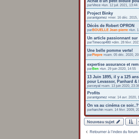
Achat d'un petit bidule po
par
Vince
»lun. 12 juil. 2021, 13:44
Project Binky
par
antgomez
»mer. 16 déc. 2015,
Décès de Robert OPRON
par
BOUELLE Jean-pierre
»lun. 1
Un article passionnant sur
par
Timecop480
»dim. 28 févr. 202
Une belle pomme verte!
par
Piepre
»sam. 05 déc. 2020, 20
expertise assurance et re
par
Ben
»lun. 29 juin 2020, 14:55
13 Juin 1895, il y a 125 ans:
pour Levassor, Panhard & 
par
ceyal
»sam. 13 juin 2020, 23:3
Profits
par
antgomez
»mar. 14 avr. 2020, 
On va au cinéma ce soir..
par
harchin
»sam. 14 févr. 2009, 2
Nouveau sujet
Retourner à l’index du forum