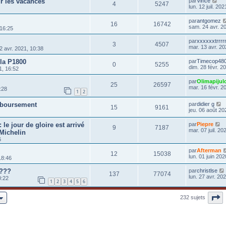
ur les vacances
par
Vince
4
5247
lun. 12 juil. 20
par
antgomez
16
16742
sam. 24 avr. 2
 16:25
par
xxxxxxtrrr
3
4507
mar. 13 avr. 20
2 avr. 2021, 10:38
 la P1800
par
Timecop48
0
5255
dim. 28 févr. 2
1, 16:52
par
Olimapijul
25
26597
mar. 16 févr. 2
:28
1
2
mboursement
par
didier g
15
9161
jeu. 06 août 20
 le jour de gloire est arrivé
par
Piepre
9
7187
mar. 07 juil. 20
Michelin
6
par
Afterman
12
15038
lun. 01 juin 202
18:46
????
par
christlse
137
77074
lun. 27 avr. 20
0:22
1
2
3
4
5
6
P
232 sujets