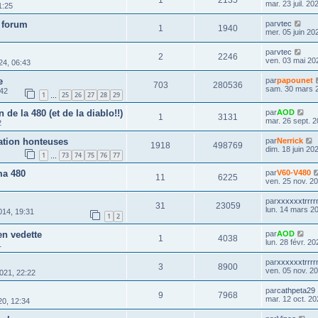
mar. 23 juil. 20
1:25
 forum
par
vtec
1
1940
mer. 05 juin 20
par
vtec
2
2246
ven. 03 mai 20
24, 06:43
e
par
papounet
703
280536
sam. 30 mars 
:42
1
25
26
27
28
29
…
 de la 480 (et de la diablo!!)
par
AOD
1
3131
mar. 26 sept. 2
2
ation honteuses
par
Nerrick
1918
498769
dim. 18 juin 20
1
73
74
75
76
77
…
ma 480
par
V60-V480
11
6225
ven. 25 nov. 2
par
xxxxxxtrrr
31
23059
lun. 14 mars 2
014, 19:31
1
2
en vedette
par
AOD
1
4038
lun. 28 févr. 2
1
par
xxxxxxtrrr
3
8900
ven. 05 nov. 2
021, 22:22
par
cathpeta29
9
7968
mar. 12 oct. 20
0, 12:34