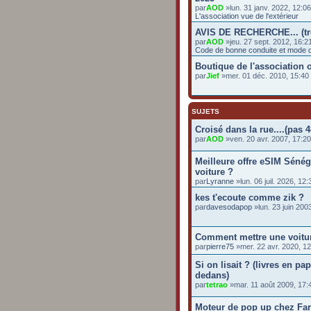
par
AOD
»lun. 31 janv. 2022, 12:0
L'association vue de l'extérieur
AVIS DE RECHERCHE... (t
par
AOD
»jeu. 27 sept. 2012, 16:2
Code de bonne conduite et mode d
Boutique de l'association o
par
Jief
»mer. 01 déc. 2010, 15:4
SUJETS
Croisé dans la rue....(pas 4
par
AOD
»ven. 20 avr. 2007, 17:20
Meilleure offre eSIM Séné
voiture ?
par
Lyranne
»lun. 06 juil. 2026, 12:
kes t'ecoute comme zik ?
par
davesodapop
»lun. 23 juin 200
Comment mettre une voitur
par
pierre75
»mer. 22 avr. 2020, 12
Si on lisait ? (livres en pa
dedans)
par
tetrao
»mar. 11 août 2009, 17:
Moteur de pop up chez Far