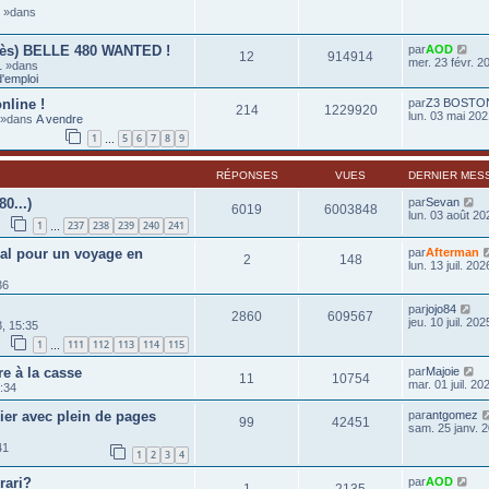
6 »dans
rès) BELLE 480 WANTED !
par
AOD
12
914914
mer. 23 févr. 2
1 »dans
'emploi
nline !
par
Z3 BOSTO
214
1229920
lun. 03 mai 202
0 »dans
A vendre
1
5
6
7
8
9
…
RÉPONSES
VUES
DERNIER MES
80...)
par
Sevan
6019
6003848
lun. 03 août 20
1
237
238
239
240
241
…
gal pour un voyage en
par
Afterman
2
148
lun. 13 juil. 20
36
par
jojo84
2860
609567
jeu. 10 juil. 20
3, 15:35
1
111
112
113
114
115
…
e à la casse
par
Majoie
11
10754
mar. 01 juil. 20
:34
pier avec plein de pages
par
antgomez
99
42451
sam. 25 janv. 
41
1
2
3
4
rari?
par
AOD
1
2135