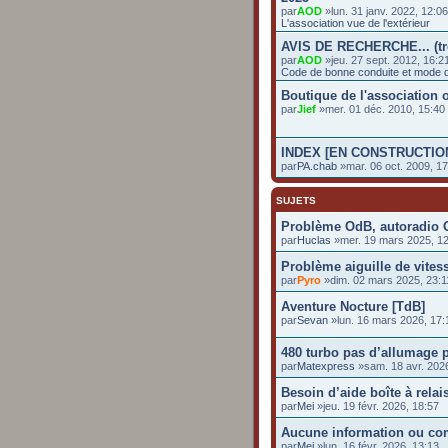
par
AOD
»lun. 31 janv. 2022, 12:0
L'association vue de l'extérieur
AVIS DE RECHERCHE... (t
par
AOD
»jeu. 27 sept. 2012, 16:2
Code de bonne conduite et mode d
Boutique de l'association o
par
Jief
»mer. 01 déc. 2010, 15:4
INDEX [EN CONSTRUCTIO
par
PA.chab
»mar. 06 oct. 2009, 17
SUJETS
Problème OdB, autoradio O
par
Huclas
»mer. 19 mars 2025, 1
Problème aiguille de vites
par
Pyro
»dim. 02 mars 2025, 23:1
Aventure Nocture [TdB]
par
Sevan
»lun. 16 mars 2026, 17:
480 turbo pas d’allumage p
par
Matexpress
»sam. 18 avr. 2026
Besoin d’aide boîte à relai
par
Mei
»jeu. 19 févr. 2026, 18:57
Aucune information ou co
par
Mei
»lun. 16 févr. 2026, 13:13