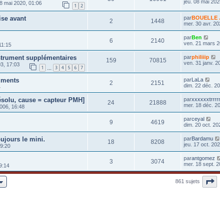
jeu. 08 mai 202
8 mai 2020, 01:06
1
2
ise avant
par
BOUELLE J
2
1448
mer. 30 avr. 20
par
Ben
6
2140
ven. 21 mars 2
11:15
nstrument supplémentaires
par
philiiip
159
70815
ven. 31 janv. 2
3, 17:03
1
3
4
5
6
7
…
uments
par
LaLa
2
2151
dim. 22 déc. 2
4
solu, cause = capteur PMH]
par
xxxxxxtrrr
24
21888
mer. 18 déc. 2
006, 16:48
par
ceyal
9
4619
dim. 20 oct. 20
ujours le mini.
par
Bardamu
18
8208
jeu. 17 oct. 20
09:20
par
antgomez
3
3074
mer. 18 sept. 2
9:14
P
861 sujets