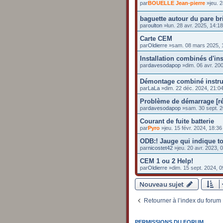
par
BOUELLE Jean-pierre
»jeu. 2
baguette autour du pare br
par
oulton
»lun. 28 avr. 2025, 14:18
Carte CEM
par
Oldierre
»sam. 08 mars 2025, 
Installation combinés d'i
par
davesodapop
»dim. 06 avr. 200
Démontage combiné instr
par
LaLa
»dim. 22 déc. 2024, 21:0
Problème de démarrage [ré
par
davesodapop
»sam. 30 sept. 2
Courant de fuite batterie
par
Pyro
»jeu. 15 févr. 2024, 18:36
ODB:! Jauge qui indique to
par
nicostet42
»jeu. 20 avr. 2023, 
CEM 1 ou 2 Help!
par
Oldierre
»dim. 15 sept. 2024, 0
Nouveau sujet
Retourner à l’index du forum
PERMISSIONS DU FORUM