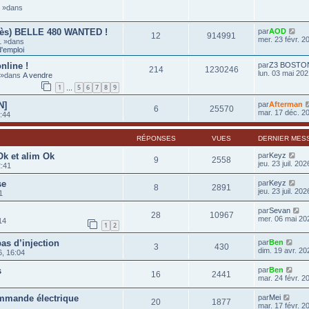
6 »dans
rès) BELLE 480 WANTED !
par
AOD
12
914991
mer. 23 févr. 2
1 »dans
'emploi
nline !
par
Z3 BOSTO
214
1230246
lun. 03 mai 202
0 »dans
A vendre
1
5
6
7
8
9
…
N]
par
Afterman
6
25570
mar. 17 déc. 2
:44
RÉPONSES
VUES
DERNIER MES
k et alim Ok
par
Keyz
9
2558
jeu. 23 juil. 20
2:41
se
par
Keyz
8
2891
jeu. 23 juil. 20
1
par
Sevan
28
10967
mer. 06 mai 20
14
1
2
as d’injection
par
Ben
3
430
dim. 19 avr. 20
, 16:04
s
par
Ben
16
2441
mar. 24 févr. 2
mmande électrique
par
Mei
20
1877
mar. 17 févr. 2