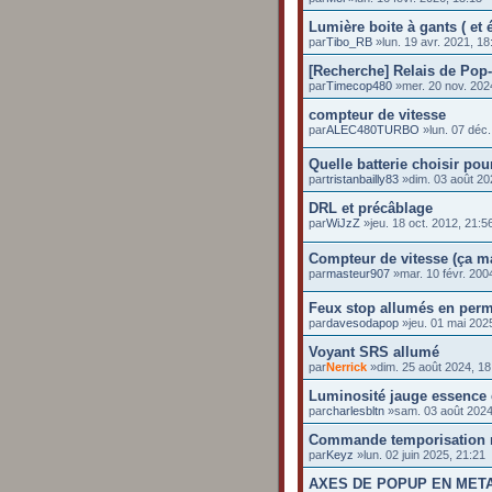
Lumière boite à gants ( et 
par
Tibo_RB
»lun. 19 avr. 2021, 18
[Recherche] Relais de Pop
par
Timecop480
»mer. 20 nov. 202
compteur de vitesse
par
ALEC480TURBO
»lun. 07 déc.
Quelle batterie choisir po
par
tristanbailly83
»dim. 03 août 20
DRL et précâblage
par
WiJzZ
»jeu. 18 oct. 2012, 21:5
Compteur de vitesse (ça m
par
masteur907
»mar. 10 févr. 200
Feux stop allumés en perm
par
davesodapop
»jeu. 01 mai 202
Voyant SRS allumé
par
Nerrick
»dim. 25 août 2024, 18
Luminosité jauge essence e
par
charlesbltn
»sam. 03 août 2024
Commande temporisation r
par
Keyz
»lun. 02 juin 2025, 21:21
AXES DE POPUP EN MET