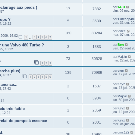
éclairage aux pieds )
par
AOD
17
7882
dim. 09 nov. 20
:57
-ups ?
par
Timecop48
5
3630
ven. 31 oct. 20
4, 16:22
par
Vince
160
80284
mar. 07 oct. 20
 2009, 16:02
1
3
4
5
6
7
…
ur une Volvo 480 Turbo ?
par
Ben
3
1383
ven. 22 août 2
25, 18:22
par
Majoie
73
30528
mar. 22 juil. 20
6
1
2
3
arche plus)
par
vtec
139
70989
jeu. 17 juil. 20
4, 18:37
1
2
3
4
5
6
anence...
par
Keyz
2
1537
jeu. 17 juil. 20
5, 17:43
par
Majoie
6
3904
lun. 30 juin 202
:14
tc très faible
par
Keyz
2
2359
jeu. 12 juin 202
, 12:24
elai de pompe à essence
par
Keyz
6
2001
mer. 04 juin 20
AL
par
dmc122
36
16961