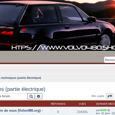
 techniques (partie électrique)
 (partie électrique)
Rechercher
Recherche avancée
P
861 sujets
RÉPONSES
VUES
DERNIER MES
in de vous (Volvo480.org) -
par
AOD
0
216341
lun. 31 janv. 2