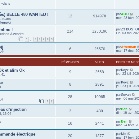
6 »dans
rès) BELLE 480 WANTED !
par
AOD
12
914978
mer. 23 févr. 2
1 »dans
'emploi
nline !
par
Z3 BOSTO
214
1230196
lun. 03 mai 202
0 »dans
A vendre
1
5
6
7
8
9
…
N]
par
Afterman
6
25570
mar. 17 déc. 2
:44
RÉPONSES
VUES
DERNIER MES
k et alim Ok
par
Keyz
9
2558
jeu. 23 juil. 20
2:41
se
par
Keyz
8
2891
jeu. 23 juil. 20
1
par
Sevan
28
10965
mer. 06 mai 20
14
1
2
as d’injection
par
Ben
3
430
dim. 19 avr. 20
, 16:04
s
par
Ben
16
2441
mar. 24 févr. 2
mmande électrique
par
Mei
20
1877
mar. 17 févr. 2