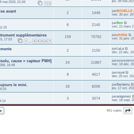
jeu. 08 mai 202
8 mai 2020, 01:06
1
2
ise avant
par
BOUELLE J
2
1448
mer. 30 avr. 20
par
Ben
6
2140
ven. 21 mars 2
11:15
nstrument supplémentaires
par
philiiip
159
70792
ven. 31 janv. 2
3, 17:03
1
3
4
5
6
7
…
uments
par
LaLa
2
2150
dim. 22 déc. 2
4
solu, cause = capteur PMH]
par
xxxxxxtrrr
24
21887
mer. 18 déc. 2
006, 16:48
par
ceyal
9
4617
dim. 20 oct. 20
ujours le mini.
par
Bardamu
18
8206
jeu. 17 oct. 20
09:20
par
antgomez
3
3074
mer. 18 sept. 2
9:14
P
861 sujets