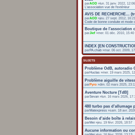
par
AOD
»lun. 31 janv. 2022, 12:0
L'association vue de l'extérieur
AVIS DE RECHERCHE... (t
par
AOD
»jeu. 27 sept. 2012, 16:2
Code de bonne conduite et mode d
Boutique de l'association o
par
Jief
»mer. 01 déc. 2010, 15:4
INDEX [EN CONSTRUCTIO
par
PA.chab
»mar. 06 oct. 2009, 17
SUJETS
Problème OdB, autoradio O
par
Huclas
»mer. 19 mars 2025, 1
Problème aiguille de vites
par
Pyro
»dim. 02 mars 2025, 23:1
Aventure Nocture [TdB]
par
Sevan
»lun. 16 mars 2026, 17:
480 turbo pas d’allumage p
par
Matexpress
»sam. 18 avr. 2026
Besoin d’aide boîte à relai
par
Mei
»jeu. 19 févr. 2026, 18:57
Aucune information ou co
par
Mei
»lun. 16 févr. 2026, 13:13