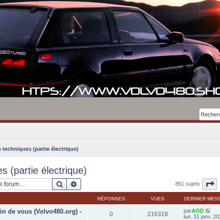
 techniques (partie électrique)
 (partie électrique)
Rechercher
Recherche avancée
P
861 sujets
RÉPONSES
VUES
DERNIER MES
in de vous (Volvo480.org) -
par
AOD
0
216318
lun. 31 janv. 2