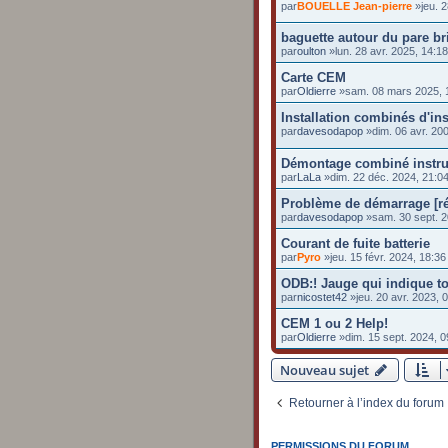
par
BOUELLE Jean-pierre
»jeu. 2
baguette autour du pare br
par
oulton
»lun. 28 avr. 2025, 14:18
Carte CEM
par
Oldierre
»sam. 08 mars 2025, 
Installation combinés d'i
par
davesodapop
»dim. 06 avr. 200
Démontage combiné instr
par
LaLa
»dim. 22 déc. 2024, 21:0
Problème de démarrage [ré
par
davesodapop
»sam. 30 sept. 2
Courant de fuite batterie
par
Pyro
»jeu. 15 févr. 2024, 18:36
ODB:! Jauge qui indique to
par
nicostet42
»jeu. 20 avr. 2023, 
CEM 1 ou 2 Help!
par
Oldierre
»dim. 15 sept. 2024, 0
Nouveau sujet
Retourner à l’index du forum
PERMISSIONS DU FORUM