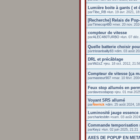
Lumière boite à gants ( et 
par
Tibo_RB
»lun. 19 avr. 2021, 18
[Recherche] Relais de Pop
par
Timecop480
»mer. 20 nov. 202
compteur de vitesse
par
ALEC480TURBO
»lun. 07 déc.
Quelle batterie choisir po
par
tristanbailly83
»dim. 03 août 20
DRL et précâblage
par
WiJzZ
»jeu. 18 oct. 2012, 21:5
Compteur de vitesse (ça m
par
masteur907
»mar. 10 févr. 200
Feux stop allumés en perm
par
davesodapop
»jeu. 01 mai 202
Voyant SRS allumé
par
Nerrick
»dim. 25 août 2024, 18
Luminosité jauge essence e
par
charlesbltn
»sam. 03 août 2024
Commande temporisation r
par
Keyz
»lun. 02 juin 2025, 21:21
AXES DE POPUP EN MET