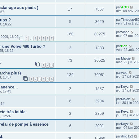
éclairage aux pieds )
par
AOD
17
7867
dim. 09 nov. 20
:57
-ups ?
par
Timecop48
5
3629
ven. 31 oct. 20
4, 16:22
par
Vince
160
80275
mar. 07 oct. 20
 2009, 16:02
1
3
4
5
6
7
…
ur une Volvo 480 Turbo ?
par
Ben
3
1383
ven. 22 août 2
25, 18:22
par
Majoie
73
30525
mar. 22 juil. 20
6
1
2
3
arche plus)
par
vtec
139
70981
jeu. 17 juil. 20
4, 18:37
1
2
3
4
5
6
anence...
par
Keyz
2
1537
jeu. 17 juil. 20
5, 17:43
par
Majoie
6
3904
lun. 30 juin 202
:14
tc très faible
par
Keyz
2
2359
jeu. 12 juin 202
, 12:24
elai de pompe à essence
par
Keyz
6
2001
mer. 04 juin 20
AL
par
dmc122
36
16960