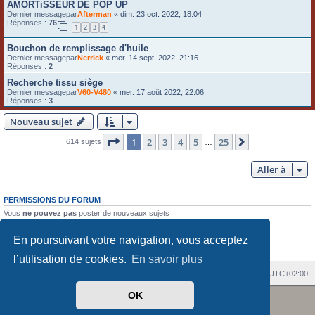
AMORTiSSEUR DE POP UP
Dernier messagepar
Afterman
«
dim. 23 oct. 2022, 18:04
Réponses :
76
1
2
3
4
Bouchon de remplissage d'huile
Dernier messagepar
Nerrick
«
mer. 14 sept. 2022, 21:16
Réponses :
2
Recherche tissu siège
Dernier messagepar
V60-V480
«
mer. 17 août 2022, 22:06
Réponses :
3
Nouveau sujet
Page
1
sur
25
1
2
3
4
5
25
Suivante
614 sujets
…
Aller à
PERMISSIONS DU FORUM
Vous
ne pouvez pas
poster de nouveaux sujets
Vous
ne pouvez pas
répondre aux sujets
Vous
ne pouvez pas
modifier vos messages
En poursuivant votre navigation, vous acceptez
Vous
ne pouvez pas
supprimer vos messages
Vous
ne pouvez pas
joindre des fichiers
l’utilisation de cookies.
En savoir plus
Index du forum
Heures au format
UTC+02:00
Revolution style by
Semi_Deus
OK
Développé par
phpBB
® Forum Software © phpBB Limited
Traduit par
phpBB-fr.com