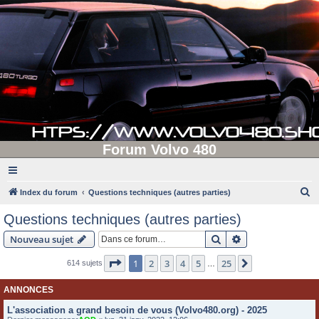
Forum Volvo 480
R
Index du forum
Questions techniques (autres parties)
e
Questions techniques (autres parties)
c
Rechercher
Recherche avanc
Nouveau sujet
h
e
Page
1
sur
25
1
2
3
4
5
25
Suivante
614 sujets
…
r
ANNONCES
c
L'association a grand besoin de vous (Volvo480.org) - 2025
h