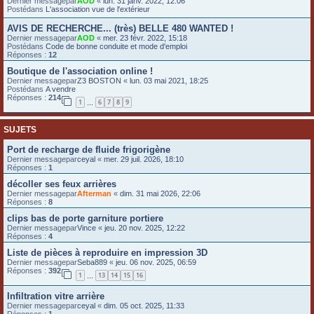
Dernier messagepar
AOD
«
lun. 31 janv. 2022, 12:06
Postédans
L'association vue de l'extérieur
e
r
AVIS DE RECHERCHE... (très) BELLE 480 WANTED !
Dernier messagepar
AOD
«
mer. 23 févr. 2022, 15:18
Postédans
Code de bonne conduite et mode d'emploi
Réponses :
12
Boutique de l'association online !
Dernier messagepar
Z3 BOSTON
«
lun. 03 mai 2021, 18:25
Postédans
A vendre
Réponses :
214
1
6
7
8
9
…
SUJETS
Port de recharge de fluide frigorigène
Dernier messagepar
ceyal
«
mer. 29 juil. 2026, 18:10
Réponses :
1
décoller ses feux arrières
Dernier messagepar
Afterman
«
dim. 31 mai 2026, 22:06
Réponses :
8
clips bas de porte garniture portiere
Dernier messagepar
Vince
«
jeu. 20 nov. 2025, 12:22
Réponses :
4
Liste de pièces à reproduire en impression 3D
Dernier messagepar
Seba889
«
jeu. 06 nov. 2025, 06:59
Réponses :
392
1
13
14
15
16
…
Infiltration vitre arrière
Dernier messagepar
ceyal
«
dim. 05 oct. 2025, 11:33