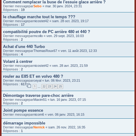
Comment remplacer la buse de l'essuie glace arrière ?
Dernier messagepar
Sebo
«
mar. 30 janv. 2024, 23:31
Réponses :
19
le chauffage marche tout le temps ???
Dernier messagepar
nicostet42
«
sam. 28 oct. 2023, 19:17
Réponses :
17
compatibilité poutre de PC arrière 480 et 440 ?
Dernier messagepar
mcollo
«
ven. 29 sept. 2023, 16:03
Réponses :
2
Achat d'une 440 Turbo
Dernier messagepar
ThomasRoux67
«
ven. 11 août 2023, 12:33
Réponses :
4
Volant à centrer
Dernier messagepar
nicostet42
«
ven. 28 avr. 2023, 21:59
Réponses :
2
rouler au E85 ET en volvo 480 ?
Dernier messagepar
ceyal
«
lun. 06 févr. 2023, 23:21
Réponses :
617
1
22
23
24
25
…
Démontage traverse pare-choc arrière
Dernier messagepar
Maxim51
«
lun. 16 janv. 2023, 07:15
Réponses :
2
Joint pompe essence
Dernier messagepar
nicom6
«
ven. 06 janv. 2023, 16:15
démarrage impossible
Dernier messagepar
Nerrick
«
sam. 26 nov. 2022, 16:35
Réponses :
1