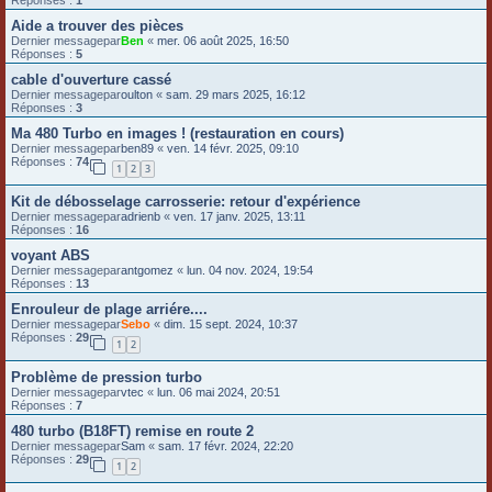
Réponses :
1
Aide a trouver des pièces
Dernier messagepar
Ben
«
mer. 06 août 2025, 16:50
Réponses :
5
cable d'ouverture cassé
Dernier messagepar
oulton
«
sam. 29 mars 2025, 16:12
Réponses :
3
Ma 480 Turbo en images ! (restauration en cours)
Dernier messagepar
ben89
«
ven. 14 févr. 2025, 09:10
Réponses :
74
1
2
3
Kit de débosselage carrosserie: retour d'expérience
Dernier messagepar
adrienb
«
ven. 17 janv. 2025, 13:11
Réponses :
16
voyant ABS
Dernier messagepar
antgomez
«
lun. 04 nov. 2024, 19:54
Réponses :
13
Enrouleur de plage arriére....
Dernier messagepar
Sebo
«
dim. 15 sept. 2024, 10:37
Réponses :
29
1
2
Problème de pression turbo
Dernier messagepar
vtec
«
lun. 06 mai 2024, 20:51
Réponses :
7
480 turbo (B18FT) remise en route 2
Dernier messagepar
Sam
«
sam. 17 févr. 2024, 22:20
Réponses :
29
1
2