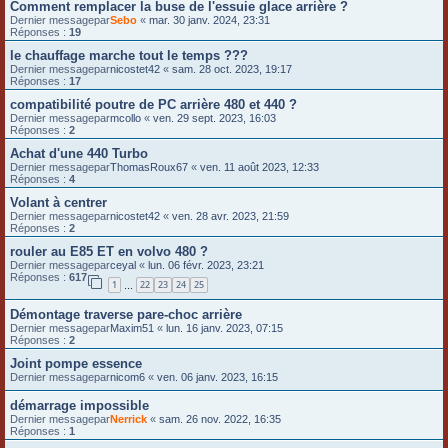
Comment remplacer la buse de l'essuie glace arrière ?
Dernier messagepar
Sebo
«
mar. 30 janv. 2024, 23:31
Réponses :
19
le chauffage marche tout le temps ???
Dernier messagepar
nicostet42
«
sam. 28 oct. 2023, 19:17
Réponses :
17
compatibilité poutre de PC arrière 480 et 440 ?
Dernier messagepar
mcollo
«
ven. 29 sept. 2023, 16:03
Réponses :
2
Achat d'une 440 Turbo
Dernier messagepar
ThomasRoux67
«
ven. 11 août 2023, 12:33
Réponses :
4
Volant à centrer
Dernier messagepar
nicostet42
«
ven. 28 avr. 2023, 21:59
Réponses :
2
rouler au E85 ET en volvo 480 ?
Dernier messagepar
ceyal
«
lun. 06 févr. 2023, 23:21
Réponses :
617
1
22
23
24
25
…
Démontage traverse pare-choc arrière
Dernier messagepar
Maxim51
«
lun. 16 janv. 2023, 07:15
Réponses :
2
Joint pompe essence
Dernier messagepar
nicom6
«
ven. 06 janv. 2023, 16:15
démarrage impossible
Dernier messagepar
Nerrick
«
sam. 26 nov. 2022, 16:35
Réponses :
1