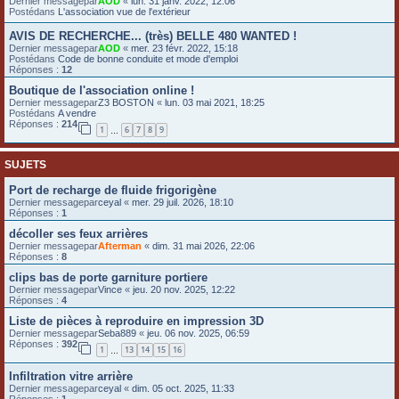
Dernier messagepar
AOD
«
lun. 31 janv. 2022, 12:06
Postédans
L'association vue de l'extérieur
e
r
AVIS DE RECHERCHE... (très) BELLE 480 WANTED !
Dernier messagepar
AOD
«
mer. 23 févr. 2022, 15:18
Postédans
Code de bonne conduite et mode d'emploi
Réponses :
12
Boutique de l'association online !
Dernier messagepar
Z3 BOSTON
«
lun. 03 mai 2021, 18:25
Postédans
A vendre
Réponses :
214
1
6
7
8
9
…
SUJETS
Port de recharge de fluide frigorigène
Dernier messagepar
ceyal
«
mer. 29 juil. 2026, 18:10
Réponses :
1
décoller ses feux arrières
Dernier messagepar
Afterman
«
dim. 31 mai 2026, 22:06
Réponses :
8
clips bas de porte garniture portiere
Dernier messagepar
Vince
«
jeu. 20 nov. 2025, 12:22
Réponses :
4
Liste de pièces à reproduire en impression 3D
Dernier messagepar
Seba889
«
jeu. 06 nov. 2025, 06:59
Réponses :
392
1
13
14
15
16
…
Infiltration vitre arrière
Dernier messagepar
ceyal
«
dim. 05 oct. 2025, 11:33