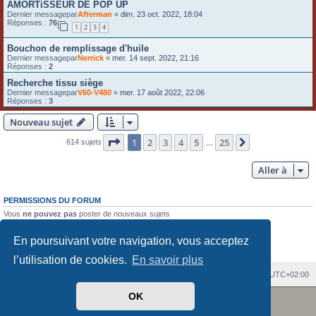
AMORTiSSEUR DE POP UP
Dernier messagepar
Afterman
«
dim. 23 oct. 2022, 18:04
Réponses :
76
1
2
3
4
Bouchon de remplissage d'huile
Dernier messagepar
Nerrick
«
mer. 14 sept. 2022, 21:16
Réponses :
2
Recherche tissu siège
Dernier messagepar
V60-V480
«
mer. 17 août 2022, 22:06
Réponses :
3
Nouveau sujet
Page
1
sur
25
1
2
3
4
5
25
Suivante
614 sujets
…
Aller à
PERMISSIONS DU FORUM
Vous
ne pouvez pas
poster de nouveaux sujets
Vous
ne pouvez pas
répondre aux sujets
Vous
ne pouvez pas
modifier vos messages
En poursuivant votre navigation, vous acceptez
Vous
ne pouvez pas
supprimer vos messages
Vous
ne pouvez pas
joindre des fichiers
l’utilisation de cookies.
En savoir plus
Index du forum
Heures au format
UTC+02:00
Revolution style by
Semi_Deus
OK
Développé par
phpBB
® Forum Software © phpBB Limited
Traduit par
phpBB-fr.com