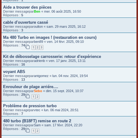
Réponses :
1
Aide a trouver des pièces
Dernier messagepar
Ben
«
mer. 06 août 2025, 16:50
Réponses :
5
cable d'ouverture cassé
Dernier messagepar
oulton
«
sam. 29 mars 2025, 16:12
Réponses :
3
Ma 480 Turbo en images ! (restauration en cours)
Dernier messagepar
ben89
«
ven. 14 févr. 2025, 09:10
Réponses :
74
1
2
3
Kit de débosselage carrosserie: retour d'expérience
Dernier messagepar
adrienb
«
ven. 17 janv. 2025, 13:11
Réponses :
16
voyant ABS
Dernier messagepar
antgomez
«
lun. 04 nov. 2024, 19:54
Réponses :
13
Enrouleur de plage arriére....
Dernier messagepar
Sebo
«
dim. 15 sept. 2024, 10:37
Réponses :
29
1
2
Problème de pression turbo
Dernier messagepar
vtec
«
lun. 06 mai 2024, 20:51
Réponses :
7
480 turbo (B18FT) remise en route 2
Dernier messagepar
Sam
«
sam. 17 févr. 2024, 22:20
Réponses :
29
1
2