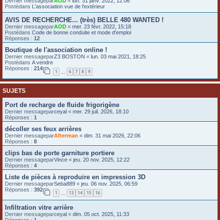
Dernier messagepar
AOD
«
lun. 31 janv. 2022, 12:06
Postédans
L'association vue de l'extérieur
e
r
AVIS DE RECHERCHE... (très) BELLE 480 WANTED !
Dernier messagepar
AOD
«
mer. 23 févr. 2022, 15:18
Postédans
Code de bonne conduite et mode d'emploi
Réponses :
12
Boutique de l'association online !
Dernier messagepar
Z3 BOSTON
«
lun. 03 mai 2021, 18:25
Postédans
A vendre
Réponses :
214
1
6
7
8
9
…
SUJETS
Port de recharge de fluide frigorigène
Dernier messagepar
ceyal
«
mer. 29 juil. 2026, 18:10
Réponses :
1
décoller ses feux arrières
Dernier messagepar
Afterman
«
dim. 31 mai 2026, 22:06
Réponses :
8
clips bas de porte garniture portiere
Dernier messagepar
Vince
«
jeu. 20 nov. 2025, 12:22
Réponses :
4
Liste de pièces à reproduire en impression 3D
Dernier messagepar
Seba889
«
jeu. 06 nov. 2025, 06:59
Réponses :
392
1
13
14
15
16
…
Infiltration vitre arrière
Dernier messagepar
ceyal
«
dim. 05 oct. 2025, 11:33