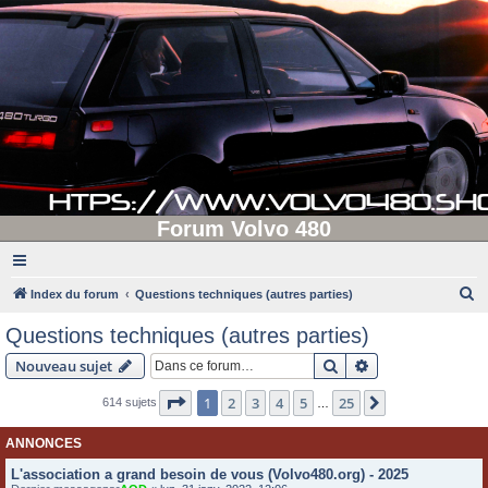
Forum Volvo 480
R
Index du forum
Questions techniques (autres parties)
e
Questions techniques (autres parties)
c
Rechercher
Recherche avanc
Nouveau sujet
h
e
Page
1
sur
25
1
2
3
4
5
25
Suivante
614 sujets
…
r
ANNONCES
c
L'association a grand besoin de vous (Volvo480.org) - 2025
h