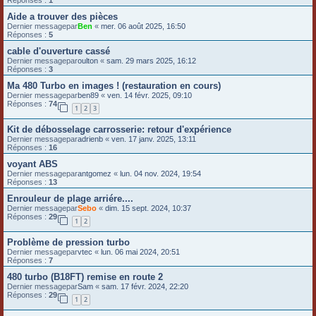
Réponses :
1
Aide a trouver des pièces
Dernier messagepar
Ben
«
mer. 06 août 2025, 16:50
Réponses :
5
cable d'ouverture cassé
Dernier messagepar
oulton
«
sam. 29 mars 2025, 16:12
Réponses :
3
Ma 480 Turbo en images ! (restauration en cours)
Dernier messagepar
ben89
«
ven. 14 févr. 2025, 09:10
Réponses :
74
1
2
3
Kit de débosselage carrosserie: retour d'expérience
Dernier messagepar
adrienb
«
ven. 17 janv. 2025, 13:11
Réponses :
16
voyant ABS
Dernier messagepar
antgomez
«
lun. 04 nov. 2024, 19:54
Réponses :
13
Enrouleur de plage arriére....
Dernier messagepar
Sebo
«
dim. 15 sept. 2024, 10:37
Réponses :
29
1
2
Problème de pression turbo
Dernier messagepar
vtec
«
lun. 06 mai 2024, 20:51
Réponses :
7
480 turbo (B18FT) remise en route 2
Dernier messagepar
Sam
«
sam. 17 févr. 2024, 22:20
Réponses :
29
1
2