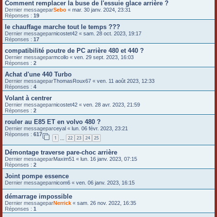
Comment remplacer la buse de l'essuie glace arrière ?
Dernier messagepar
Sebo
«
mar. 30 janv. 2024, 23:31
Réponses :
19
le chauffage marche tout le temps ???
Dernier messagepar
nicostet42
«
sam. 28 oct. 2023, 19:17
Réponses :
17
compatibilité poutre de PC arrière 480 et 440 ?
Dernier messagepar
mcollo
«
ven. 29 sept. 2023, 16:03
Réponses :
2
Achat d'une 440 Turbo
Dernier messagepar
ThomasRoux67
«
ven. 11 août 2023, 12:33
Réponses :
4
Volant à centrer
Dernier messagepar
nicostet42
«
ven. 28 avr. 2023, 21:59
Réponses :
2
rouler au E85 ET en volvo 480 ?
Dernier messagepar
ceyal
«
lun. 06 févr. 2023, 23:21
Réponses :
617
1
22
23
24
25
…
Démontage traverse pare-choc arrière
Dernier messagepar
Maxim51
«
lun. 16 janv. 2023, 07:15
Réponses :
2
Joint pompe essence
Dernier messagepar
nicom6
«
ven. 06 janv. 2023, 16:15
démarrage impossible
Dernier messagepar
Nerrick
«
sam. 26 nov. 2022, 16:35
Réponses :
1