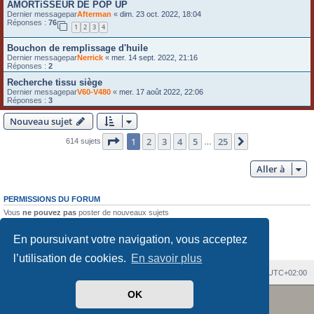
AMORTiSSEUR DE POP UP
Dernier messagepar
Afterman
«
dim. 23 oct. 2022, 18:04
Réponses :
76
1
2
3
4
Bouchon de remplissage d'huile
Dernier messagepar
Nerrick
«
mer. 14 sept. 2022, 21:16
Réponses :
2
Recherche tissu siège
Dernier messagepar
V60-V480
«
mer. 17 août 2022, 22:06
Réponses :
3
Nouveau sujet
Page
1
sur
25
1
2
3
4
5
25
Suivante
614 sujets
…
Aller à
PERMISSIONS DU FORUM
Vous
ne pouvez pas
poster de nouveaux sujets
Vous
ne pouvez pas
répondre aux sujets
Vous
ne pouvez pas
modifier vos messages
En poursuivant votre navigation, vous acceptez
Vous
ne pouvez pas
supprimer vos messages
Vous
ne pouvez pas
joindre des fichiers
l’utilisation de cookies.
En savoir plus
Index du forum
Heures au format
UTC+02:00
Revolution style by
Semi_Deus
OK
Développé par
phpBB
® Forum Software © phpBB Limited
Traduit par
phpBB-fr.com