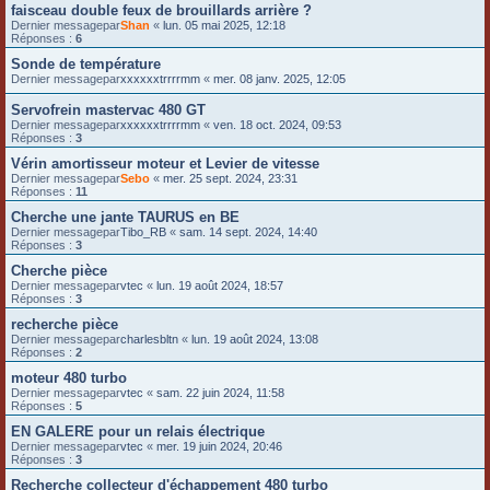
faisceau double feux de brouillards arrière ?
Dernier messagepar
Shan
«
lun. 05 mai 2025, 12:18
Réponses :
6
Sonde de température
Dernier messagepar
xxxxxxtrrrrmm
«
mer. 08 janv. 2025, 12:05
Servofrein mastervac 480 GT
Dernier messagepar
xxxxxxtrrrrmm
«
ven. 18 oct. 2024, 09:53
Réponses :
3
Vérin amortisseur moteur et Levier de vitesse
Dernier messagepar
Sebo
«
mer. 25 sept. 2024, 23:31
Réponses :
11
Cherche une jante TAURUS en BE
Dernier messagepar
Tibo_RB
«
sam. 14 sept. 2024, 14:40
Réponses :
3
Cherche pièce
Dernier messagepar
vtec
«
lun. 19 août 2024, 18:57
Réponses :
3
recherche pièce
Dernier messagepar
charlesbltn
«
lun. 19 août 2024, 13:08
Réponses :
2
moteur 480 turbo
Dernier messagepar
vtec
«
sam. 22 juin 2024, 11:58
Réponses :
5
EN GALERE pour un relais électrique
Dernier messagepar
vtec
«
mer. 19 juin 2024, 20:46
Réponses :
3
Recherche collecteur d'échappement 480 turbo