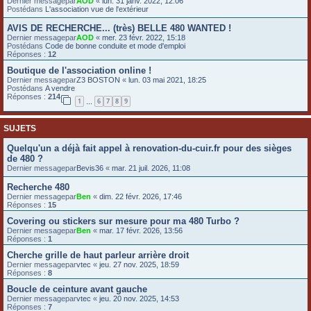
Dernier messagepar
AOD
«
lun. 31 janv. 2022, 12:06
Postédans
L'association vue de l'extérieur
e
r
AVIS DE RECHERCHE... (très) BELLE 480 WANTED !
Dernier messagepar
AOD
«
mer. 23 févr. 2022, 15:18
Postédans
Code de bonne conduite et mode d'emploi
Réponses :
12
Boutique de l'association online !
Dernier messagepar
Z3 BOSTON
«
lun. 03 mai 2021, 18:25
Postédans
A vendre
Réponses :
214
1
6
7
8
9
…
SUJETS
Quelqu'un a déjà fait appel à renovation-du-cuir.fr pour des sièges
de 480 ?
Dernier messagepar
Bevis36
«
mar. 21 juil. 2026, 11:08
Recherche 480
Dernier messagepar
Ben
«
dim. 22 févr. 2026, 17:46
Réponses :
15
Covering ou stickers sur mesure pour ma 480 Turbo ?
Dernier messagepar
Ben
«
mar. 17 févr. 2026, 13:56
Réponses :
1
Cherche grille de haut parleur arrière droit
Dernier messagepar
vtec
«
jeu. 27 nov. 2025, 18:59
Réponses :
8
Boucle de ceinture avant gauche
Dernier messagepar
vtec
«
jeu. 20 nov. 2025, 14:53
Réponses :
7