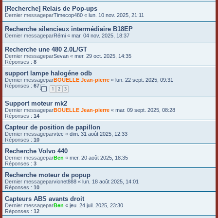
[Recherche] Relais de Pop-ups
Dernier messagepar
Timecop480
«
lun. 10 nov. 2025, 21:11
Recherche silencieux intermédiaire B18EP
Dernier messagepar
Rémi
«
mar. 04 nov. 2025, 18:37
Recherche une 480 2.0L/GT
Dernier messagepar
Sevan
«
mer. 29 oct. 2025, 14:35
Réponses :
8
support lampe halogéne odb
Dernier messagepar
BOUELLE Jean-pierre
«
lun. 22 sept. 2025, 09:31
Réponses :
67
1
2
3
Support moteur mk2
Dernier messagepar
BOUELLE Jean-pierre
«
mar. 09 sept. 2025, 08:28
Réponses :
14
Capteur de position de papillon
Dernier messagepar
vtec
«
dim. 31 août 2025, 12:33
Réponses :
10
Recherche Volvo 440
Dernier messagepar
Ben
«
mer. 20 août 2025, 18:35
Réponses :
3
Recherche moteur de popup
Dernier messagepar
vicnet888
«
lun. 18 août 2025, 14:01
Réponses :
10
Capteurs ABS avants droit
Dernier messagepar
Ben
«
jeu. 24 juil. 2025, 23:30
Réponses :
12