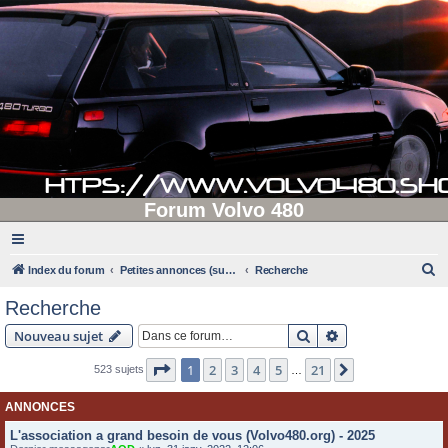
Forum Volvo 480
R
Index du forum
Petites annonces (supprimées après 90 jours d'inactivité)
Recherche
e
Recherche
c
Rechercher
Recherche avanc
Nouveau sujet
h
e
Page
1
sur
21
1
2
3
4
5
21
Suivante
523 sujets
…
r
ANNONCES
c
L'association a grand besoin de vous (Volvo480.org) - 2025
h