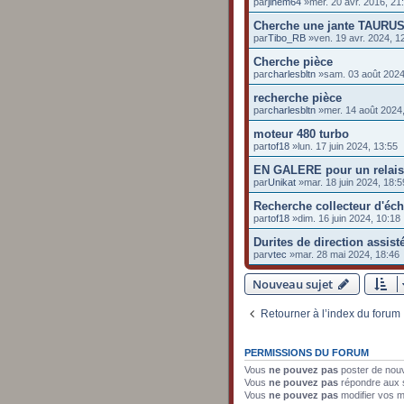
par
jihem64
»mer. 20 avr. 2016, 21
Cherche une jante TAURU
par
Tibo_RB
»ven. 19 avr. 2024, 1
Cherche pièce
par
charlesbltn
»sam. 03 août 2024
recherche pièce
par
charlesbltn
»mer. 14 août 2024
moteur 480 turbo
par
tof18
»lun. 17 juin 2024, 13:55
EN GALERE pour un relais 
par
Unikat
»mar. 18 juin 2024, 18:5
Recherche collecteur d'éc
par
tof18
»dim. 16 juin 2024, 10:18
Durites de direction assist
par
vtec
»mar. 28 mai 2024, 18:46
Nouveau sujet
Retourner à l’index du forum
PERMISSIONS DU FORUM
Vous
ne pouvez pas
poster de nou
Vous
ne pouvez pas
répondre aux 
Vous
ne pouvez pas
modifier vos 