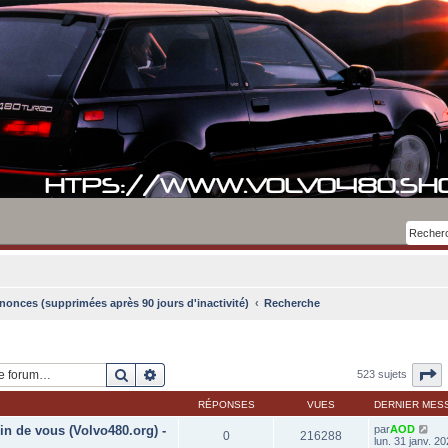
nonces (supprimées après 90 jours d'inactivité)
Recherche
Rechercher
Recherche avancée
P
523 sujets
RÉPONSES
VUES
DERNIER MES
in de vous (Volvo480.org) -
par
AOD
0
216288
lun. 31 janv. 2