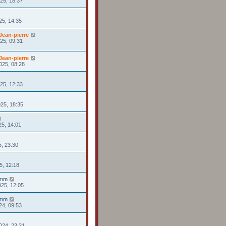
025, 18:37
25, 14:35
ean-pierre
025, 09:31
ean-pierre
025, 08:28
025, 12:33
025, 18:35
25, 14:01
25, 23:30
5, 12:18
rmm
025, 12:05
rmm
24, 09:53
024, 23:31