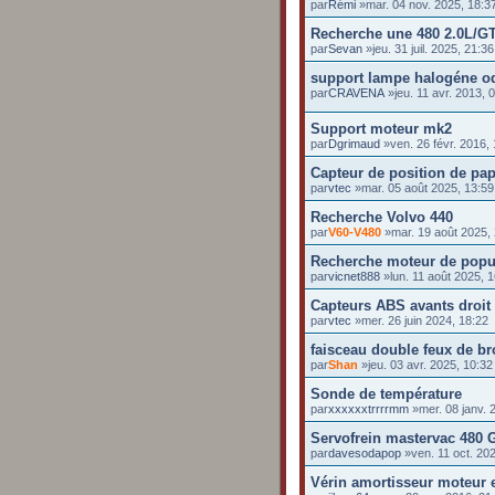
par
Rémi
»mar. 04 nov. 2025, 18:3
Recherche une 480 2.0L/G
par
Sevan
»jeu. 31 juil. 2025, 21:36
support lampe halogéne o
par
CRAVENA
»jeu. 11 avr. 2013, 
Support moteur mk2
par
Dgrimaud
»ven. 26 févr. 2016, 
Capteur de position de pap
par
vtec
»mar. 05 août 2025, 13:59
Recherche Volvo 440
par
V60-V480
»mar. 19 août 2025,
Recherche moteur de pop
par
vicnet888
»lun. 11 août 2025, 
Capteurs ABS avants droit
par
vtec
»mer. 26 juin 2024, 18:22
faisceau double feux de bro
par
Shan
»jeu. 03 avr. 2025, 10:32
Sonde de température
par
xxxxxxtrrrrmm
»mer. 08 janv. 
Servofrein mastervac 480 
par
davesodapop
»ven. 11 oct. 202
Vérin amortisseur moteur e