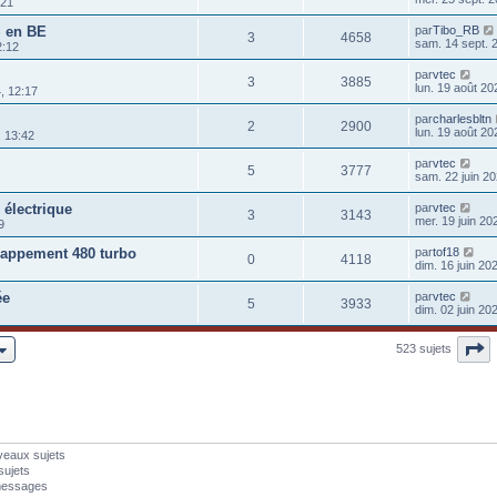
:21
S en BE
par
Tibo_RB
3
4658
sam. 14 sept. 
2:12
par
vtec
3
3885
lun. 19 août 20
, 12:17
par
charlesbltn
2
2900
lun. 19 août 20
, 13:42
par
vtec
5
3777
sam. 22 juin 20
électrique
par
vtec
3
3143
mer. 19 juin 20
9
happement 480 turbo
par
tof18
0
4118
dim. 16 juin 20
ée
par
vtec
5
3933
dim. 02 juin 20
P
523 sujets
veaux sujets
sujets
messages