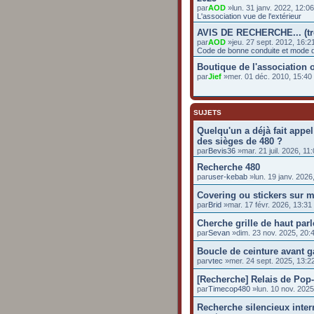
par
AOD
»lun. 31 janv. 2022, 12:0
L'association vue de l'extérieur
AVIS DE RECHERCHE... (t
par
AOD
»jeu. 27 sept. 2012, 16:2
Code de bonne conduite et mode d
Boutique de l'association o
par
Jief
»mer. 01 déc. 2010, 15:4
SUJETS
Quelqu'un a déjà fait appel
des sièges de 480 ?
par
Bevis36
»mar. 21 juil. 2026, 11
Recherche 480
par
user-kebab
»lun. 19 janv. 2026
Covering ou stickers sur 
par
Brid
»mar. 17 févr. 2026, 13:31
Cherche grille de haut parle
par
Sevan
»dim. 23 nov. 2025, 20:
Boucle de ceinture avant 
par
vtec
»mer. 24 sept. 2025, 13:2
[Recherche] Relais de Pop
par
Timecop480
»lun. 10 nov. 2025
Recherche silencieux inte