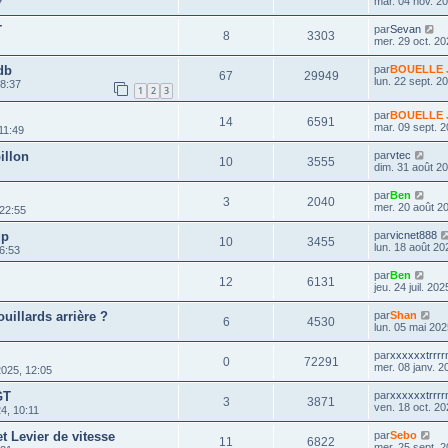
mar. 04 nov. 2
7
T
par
Sevan
8
3303
mer. 29 oct. 20
db
par
BOUELLE J
67
29949
lun. 22 sept. 2
08:37
1
2
3
par
BOUELLE J
14
6591
mar. 09 sept. 2
11:49
illon
par
vtec
10
3555
dim. 31 août 2
par
Ben
3
2040
mer. 20 août 2
 22:55
up
par
vicnet888
10
3455
lun. 18 août 20
16:53
par
Ben
12
6131
jeu. 24 juil. 20
uillards arrière ?
par
Shan
6
4530
lun. 05 mai 202
par
xxxxxxtrrr
0
72291
mer. 08 janv. 2
2025, 12:05
GT
par
xxxxxxtrrr
3
3871
ven. 18 oct. 20
4, 10:11
t Levier de vitesse
par
Sebo
11
6822
mer. 25 sept. 2