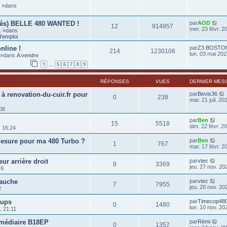
6 »dans
rès) BELLE 480 WANTED !
par
AOD
12
914957
mer. 23 févr. 2
1 »dans
'emploi
nline !
par
Z3 BOSTO
214
1230106
lun. 03 mai 202
0 »dans
A vendre
1
5
6
7
8
9
…
RÉPONSES
VUES
DERNIER MES
 à renovation-du-cuir.fr pour
par
Bevis36
0
238
mar. 21 juil. 20
:08
par
Ben
15
5518
dim. 22 févr. 2
, 16:24
mesure pour ma 480 Turbo ?
par
Ben
1
767
mar. 17 févr. 2
ur arrière droit
par
vtec
8
3369
jeu. 27 nov. 20
49
gauche
par
vtec
7
7955
jeu. 20 nov. 20
2
-ups
par
Timecop48
0
1480
lun. 10 nov. 20
, 21:11
rmédiaire B18EP
par
Rémi
0
1357