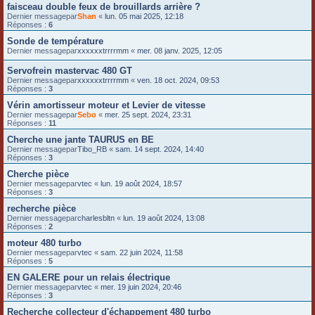
faisceau double feux de brouillards arrière ?
Dernier messagepar
Shan
«
lun. 05 mai 2025, 12:18
Réponses :
6
Sonde de température
Dernier messagepar
xxxxxxtrrrrmm
«
mer. 08 janv. 2025, 12:05
Servofrein mastervac 480 GT
Dernier messagepar
xxxxxxtrrrrmm
«
ven. 18 oct. 2024, 09:53
Réponses :
3
Vérin amortisseur moteur et Levier de vitesse
Dernier messagepar
Sebo
«
mer. 25 sept. 2024, 23:31
Réponses :
11
Cherche une jante TAURUS en BE
Dernier messagepar
Tibo_RB
«
sam. 14 sept. 2024, 14:40
Réponses :
3
Cherche pièce
Dernier messagepar
vtec
«
lun. 19 août 2024, 18:57
Réponses :
3
recherche pièce
Dernier messagepar
charlesbltn
«
lun. 19 août 2024, 13:08
Réponses :
2
moteur 480 turbo
Dernier messagepar
vtec
«
sam. 22 juin 2024, 11:58
Réponses :
5
EN GALERE pour un relais électrique
Dernier messagepar
vtec
«
mer. 19 juin 2024, 20:46
Réponses :
3
Recherche collecteur d'échappement 480 turbo