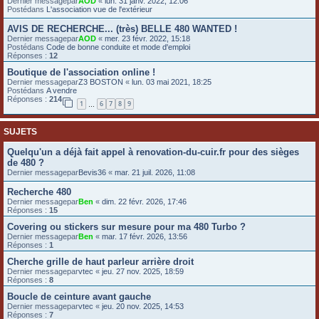
Dernier messagepar
AOD
«
lun. 31 janv. 2022, 12:06
Postédans
L'association vue de l'extérieur
e
r
AVIS DE RECHERCHE... (très) BELLE 480 WANTED !
Dernier messagepar
AOD
«
mer. 23 févr. 2022, 15:18
Postédans
Code de bonne conduite et mode d'emploi
Réponses :
12
Boutique de l'association online !
Dernier messagepar
Z3 BOSTON
«
lun. 03 mai 2021, 18:25
Postédans
A vendre
Réponses :
214
1
6
7
8
9
…
SUJETS
Quelqu'un a déjà fait appel à renovation-du-cuir.fr pour des sièges
de 480 ?
Dernier messagepar
Bevis36
«
mar. 21 juil. 2026, 11:08
Recherche 480
Dernier messagepar
Ben
«
dim. 22 févr. 2026, 17:46
Réponses :
15
Covering ou stickers sur mesure pour ma 480 Turbo ?
Dernier messagepar
Ben
«
mar. 17 févr. 2026, 13:56
Réponses :
1
Cherche grille de haut parleur arrière droit
Dernier messagepar
vtec
«
jeu. 27 nov. 2025, 18:59
Réponses :
8
Boucle de ceinture avant gauche
Dernier messagepar
vtec
«
jeu. 20 nov. 2025, 14:53
Réponses :
7