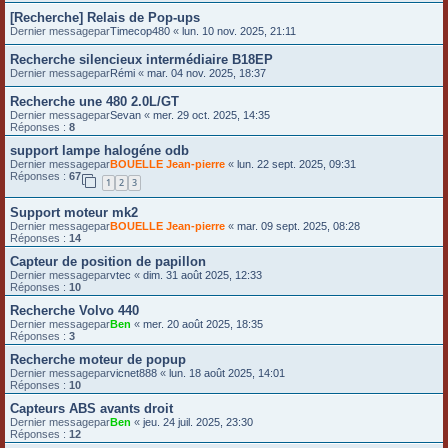
[Recherche] Relais de Pop-ups
Dernier messagepar
Timecop480
«
lun. 10 nov. 2025, 21:11
Recherche silencieux intermédiaire B18EP
Dernier messagepar
Rémi
«
mar. 04 nov. 2025, 18:37
Recherche une 480 2.0L/GT
Dernier messagepar
Sevan
«
mer. 29 oct. 2025, 14:35
Réponses :
8
support lampe halogéne odb
Dernier messagepar
BOUELLE Jean-pierre
«
lun. 22 sept. 2025, 09:31
Réponses :
67
1
2
3
Support moteur mk2
Dernier messagepar
BOUELLE Jean-pierre
«
mar. 09 sept. 2025, 08:28
Réponses :
14
Capteur de position de papillon
Dernier messagepar
vtec
«
dim. 31 août 2025, 12:33
Réponses :
10
Recherche Volvo 440
Dernier messagepar
Ben
«
mer. 20 août 2025, 18:35
Réponses :
3
Recherche moteur de popup
Dernier messagepar
vicnet888
«
lun. 18 août 2025, 14:01
Réponses :
10
Capteurs ABS avants droit
Dernier messagepar
Ben
«
jeu. 24 juil. 2025, 23:30
Réponses :
12