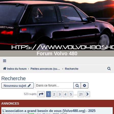
Forum Volvo 480
R
Index du forum
Petites annonces (supprimées après 90 jours d'inactivité)
Recherche
e
Recherche
c
Rechercher
Recherche avanc
Nouveau sujet
h
e
Page
1
sur
21
1
2
3
4
5
21
Suivante
523 sujets
…
r
ANNONCES
c
L'association a grand besoin de vous (Volvo480.org) - 2025
h