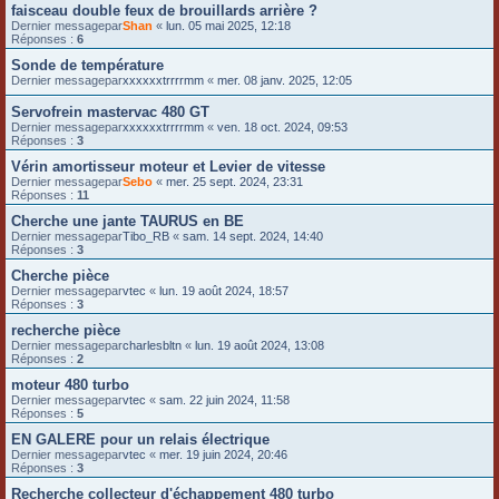
faisceau double feux de brouillards arrière ?
Dernier messagepar
Shan
«
lun. 05 mai 2025, 12:18
Réponses :
6
Sonde de température
Dernier messagepar
xxxxxxtrrrrmm
«
mer. 08 janv. 2025, 12:05
Servofrein mastervac 480 GT
Dernier messagepar
xxxxxxtrrrrmm
«
ven. 18 oct. 2024, 09:53
Réponses :
3
Vérin amortisseur moteur et Levier de vitesse
Dernier messagepar
Sebo
«
mer. 25 sept. 2024, 23:31
Réponses :
11
Cherche une jante TAURUS en BE
Dernier messagepar
Tibo_RB
«
sam. 14 sept. 2024, 14:40
Réponses :
3
Cherche pièce
Dernier messagepar
vtec
«
lun. 19 août 2024, 18:57
Réponses :
3
recherche pièce
Dernier messagepar
charlesbltn
«
lun. 19 août 2024, 13:08
Réponses :
2
moteur 480 turbo
Dernier messagepar
vtec
«
sam. 22 juin 2024, 11:58
Réponses :
5
EN GALERE pour un relais électrique
Dernier messagepar
vtec
«
mer. 19 juin 2024, 20:46
Réponses :
3
Recherche collecteur d'échappement 480 turbo