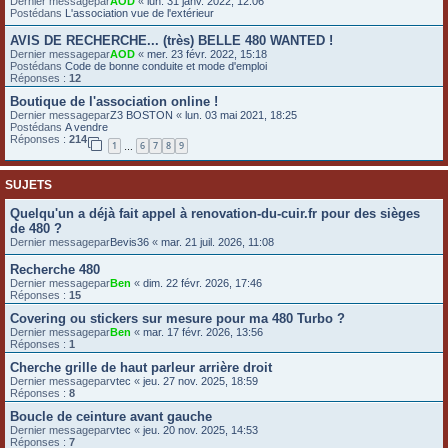
Dernier messagepar
AOD
«
lun. 31 janv. 2022, 12:06
Postédans
L'association vue de l'extérieur
e
r
AVIS DE RECHERCHE... (très) BELLE 480 WANTED !
Dernier messagepar
AOD
«
mer. 23 févr. 2022, 15:18
Postédans
Code de bonne conduite et mode d'emploi
Réponses :
12
Boutique de l'association online !
Dernier messagepar
Z3 BOSTON
«
lun. 03 mai 2021, 18:25
Postédans
A vendre
Réponses :
214
1
6
7
8
9
…
SUJETS
Quelqu'un a déjà fait appel à renovation-du-cuir.fr pour des sièges
de 480 ?
Dernier messagepar
Bevis36
«
mar. 21 juil. 2026, 11:08
Recherche 480
Dernier messagepar
Ben
«
dim. 22 févr. 2026, 17:46
Réponses :
15
Covering ou stickers sur mesure pour ma 480 Turbo ?
Dernier messagepar
Ben
«
mar. 17 févr. 2026, 13:56
Réponses :
1
Cherche grille de haut parleur arrière droit
Dernier messagepar
vtec
«
jeu. 27 nov. 2025, 18:59
Réponses :
8
Boucle de ceinture avant gauche
Dernier messagepar
vtec
«
jeu. 20 nov. 2025, 14:53
Réponses :
7