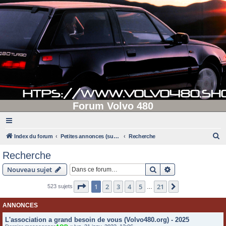
Forum Volvo 480
R
Index du forum
Petites annonces (supprimées après 90 jours d'inactivité)
Recherche
e
Recherche
c
Rechercher
Recherche avanc
Nouveau sujet
h
e
Page
1
sur
21
1
2
3
4
5
21
Suivante
523 sujets
…
r
ANNONCES
c
L'association a grand besoin de vous (Volvo480.org) - 2025
h