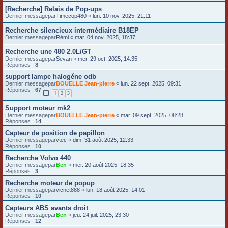
[Recherche] Relais de Pop-ups
Dernier messagepar
Timecop480
«
lun. 10 nov. 2025, 21:11
Recherche silencieux intermédiaire B18EP
Dernier messagepar
Rémi
«
mar. 04 nov. 2025, 18:37
Recherche une 480 2.0L/GT
Dernier messagepar
Sevan
«
mer. 29 oct. 2025, 14:35
Réponses :
8
support lampe halogéne odb
Dernier messagepar
BOUELLE Jean-pierre
«
lun. 22 sept. 2025, 09:31
Réponses :
67
1
2
3
Support moteur mk2
Dernier messagepar
BOUELLE Jean-pierre
«
mar. 09 sept. 2025, 08:28
Réponses :
14
Capteur de position de papillon
Dernier messagepar
vtec
«
dim. 31 août 2025, 12:33
Réponses :
10
Recherche Volvo 440
Dernier messagepar
Ben
«
mer. 20 août 2025, 18:35
Réponses :
3
Recherche moteur de popup
Dernier messagepar
vicnet888
«
lun. 18 août 2025, 14:01
Réponses :
10
Capteurs ABS avants droit
Dernier messagepar
Ben
«
jeu. 24 juil. 2025, 23:30
Réponses :
12