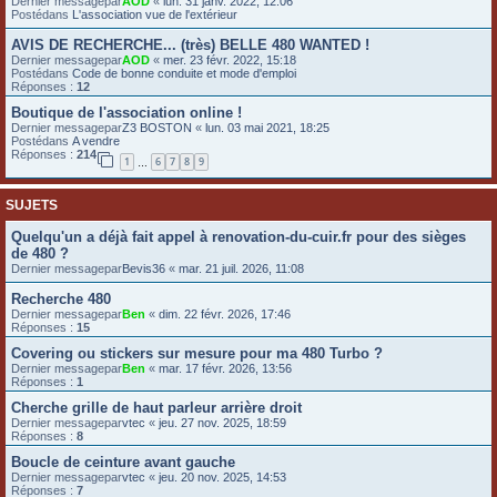
Dernier messagepar
AOD
«
lun. 31 janv. 2022, 12:06
Postédans
L'association vue de l'extérieur
e
r
AVIS DE RECHERCHE... (très) BELLE 480 WANTED !
Dernier messagepar
AOD
«
mer. 23 févr. 2022, 15:18
Postédans
Code de bonne conduite et mode d'emploi
Réponses :
12
Boutique de l'association online !
Dernier messagepar
Z3 BOSTON
«
lun. 03 mai 2021, 18:25
Postédans
A vendre
Réponses :
214
1
6
7
8
9
…
SUJETS
Quelqu'un a déjà fait appel à renovation-du-cuir.fr pour des sièges
de 480 ?
Dernier messagepar
Bevis36
«
mar. 21 juil. 2026, 11:08
Recherche 480
Dernier messagepar
Ben
«
dim. 22 févr. 2026, 17:46
Réponses :
15
Covering ou stickers sur mesure pour ma 480 Turbo ?
Dernier messagepar
Ben
«
mar. 17 févr. 2026, 13:56
Réponses :
1
Cherche grille de haut parleur arrière droit
Dernier messagepar
vtec
«
jeu. 27 nov. 2025, 18:59
Réponses :
8
Boucle de ceinture avant gauche
Dernier messagepar
vtec
«
jeu. 20 nov. 2025, 14:53
Réponses :
7