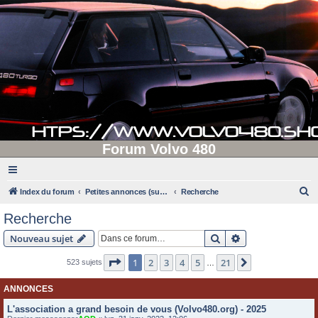
Forum Volvo 480
R
Index du forum
Petites annonces (supprimées après 90 jours d'inactivité)
Recherche
e
Recherche
c
Rechercher
Recherche avanc
Nouveau sujet
h
e
Page
1
sur
21
1
2
3
4
5
21
Suivante
523 sujets
…
r
ANNONCES
c
L'association a grand besoin de vous (Volvo480.org) - 2025
h