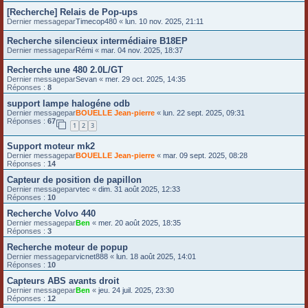
[Recherche] Relais de Pop-ups
Dernier messagepar
Timecop480
«
lun. 10 nov. 2025, 21:11
Recherche silencieux intermédiaire B18EP
Dernier messagepar
Rémi
«
mar. 04 nov. 2025, 18:37
Recherche une 480 2.0L/GT
Dernier messagepar
Sevan
«
mer. 29 oct. 2025, 14:35
Réponses :
8
support lampe halogéne odb
Dernier messagepar
BOUELLE Jean-pierre
«
lun. 22 sept. 2025, 09:31
Réponses :
67
1
2
3
Support moteur mk2
Dernier messagepar
BOUELLE Jean-pierre
«
mar. 09 sept. 2025, 08:28
Réponses :
14
Capteur de position de papillon
Dernier messagepar
vtec
«
dim. 31 août 2025, 12:33
Réponses :
10
Recherche Volvo 440
Dernier messagepar
Ben
«
mer. 20 août 2025, 18:35
Réponses :
3
Recherche moteur de popup
Dernier messagepar
vicnet888
«
lun. 18 août 2025, 14:01
Réponses :
10
Capteurs ABS avants droit
Dernier messagepar
Ben
«
jeu. 24 juil. 2025, 23:30
Réponses :
12