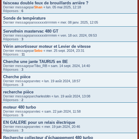
faisceau double feux de brouillards arrière ?
Dernier messagepar
Shan
«
lun. 05 mai 2025, 12:18
Réponses :
6
Sonde de température
Dernier messagepar
xxxxxxtrrrrmm
«
mer. 08 janv. 2025, 12:05
Servofrein mastervac 480 GT
Dernier messagepar
xxxxxxtrrrrmm
«
ven. 18 oct. 2024, 09:53
Réponses :
3
Vérin amortisseur moteur et Levier de vitesse
Dernier messagepar
Sebo
«
mer. 25 sept. 2024, 23:31
Réponses :
11
Cherche une jante TAURUS en BE
Dernier messagepar
Tibo_RB
«
sam. 14 sept. 2024, 14:40
Réponses :
3
Cherche pièce
Dernier messagepar
vtec
«
lun. 19 août 2024, 18:57
Réponses :
3
recherche pièce
Dernier messagepar
charlesbltn
«
lun. 19 août 2024, 13:08
Réponses :
2
moteur 480 turbo
Dernier messagepar
vtec
«
sam. 22 juin 2024, 11:58
Réponses :
5
EN GALERE pour un relais électrique
Dernier messagepar
vtec
«
mer. 19 juin 2024, 20:46
Réponses :
3
Recherche collecteur d'échappement 480 turbo