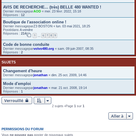
e
AVIS DE RECHERCHE... (très) BELLE 480 WANTED !
Dernier messagepar
AOD
«
mer. 23 févr. 2022, 15:18
r
Réponses :
12
Boutique de l'association online !
Dernier messagepar
Z3 BOSTON
«
lun. 03 mai 2021, 18:25
Postédans
A vendre
Réponses :
214
1
6
7
8
9
…
Code de bonne conduite
Dernier messagepar
volvo480.org
«
sam. 09 juin 2007, 08:35
Réponses :
2
SUJETS
Changement d'heure
Dernier messagepar
jonathan
«
dim. 25 oct. 2009, 14:46
Mode d'emploi
Dernier messagepar
jonathan
«
mar. 21 oct. 2008, 19:14
Réponses :
1
Verrouillé
2 sujets •Page
1
sur
1
Aller à
PERMISSIONS DU FORUM
Vous
ne pouvez pas
poster de nouveaux sujets